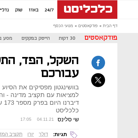
24/7
באזז
שוק
נדל"ן
דף הבית
פודקאסטים
מנועי הכסף
פודקאסטים
30 דקות
הייטק בפקקים
מסע ב
השקל, הפד, התק
עבורכם
בוושינגטון מפסיקים את הסיוע 
למציאות עם תקציב מדינה - וה
דיב
כלכליסט
שי סלינס
17:05
04.11.21
דולר
יורו
תקציב המדי
תגיות: