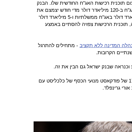
ם תוכנית רכישות האג"ח החודשית שלו. הבנק
האמריקאי שרכש החל ממרץ 2020 אג"ח ב-120 מיליאדר דולר מדי חודש יצמצם את
הסכום ב-15 מיליארד דולר - 10 מיליארד דולר באג"ח ממשלתיות ו-5 מיליארד דולר
 תוכנית הרכישות צפויה להסתיים באמצע
הלה המדינה ללא תקציב
- מתחילים להתרגל
תייים הקרובות.
 וכנראה שבנק ישראל גם הבין את זה.
על דברים אלו דיברנו בפרק מספר 173 של פודקאסט מנועי הכסף של כלכליסט עם
ורי גרינפלד.