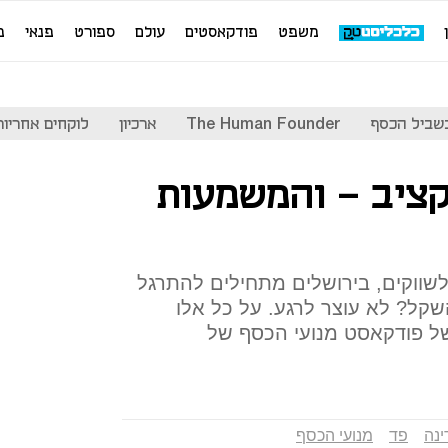
משפט
פודקאסטים
עולם
ספורט
פנאי
מ
שביל הכסף
The Human Founder
ארכיון
לוקחים אחריות
ציב - והמשמעות
לשווקים, בירושלים מתחילים להתרגל
שקל? לא עוצר לרגע. על כל אלו
רנו היום בפרק מספר 173 של פודקאסט מנועי הכסף של
נה
פד
מנועי הכסף