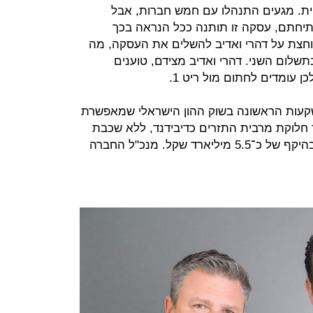
ית. מגעים התנהלו עם חמש חברות, אבל
ה עם ריט 1. גם אם תיחתם, עסקה זו תותנה ככל הנראה בכך
לוחצת על דהרי ואדיב להשלים את העסקה, מה
שלום השני. דהרי ואדיב מצידם, טוענים
עומדים לחתום מול ריט 1.
200 היא קרן ההשקעות הראשונה בשוק ההון הישראלי שמאפשרת
 חלוקת מרבית התזרים כדיבידנד, ללא שכבת
מס נוספת. לקרן תיק נכסים מניבים בהיקף של כ־5.5 מיליארד שקל. מנכ"ל החברה