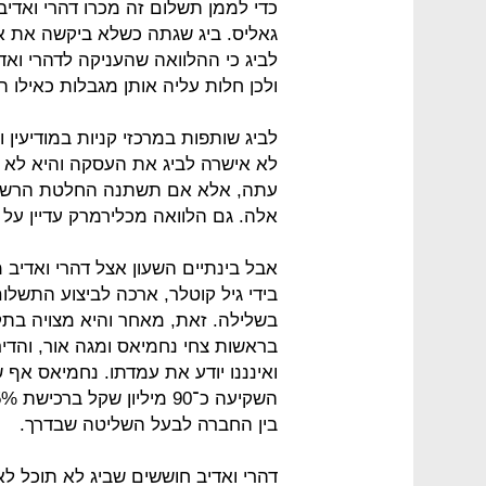
כדי לממן תשלום זה מכרו דהרי ואדיב 
גאליס. ביג שגתה כשלא ביקשה את א
לביג כי ההלוואה שהעניקה לדהרי וא
ולכן חלות עליה אותן מגבלות כאילו 
לביג שותפות במרכזי קניות במודיעין ו
לא אישרה לביג את העסקה והיא לא י
עתה, אלא אם תשתנה החלטת הרשות.
אלה. גם הלוואה מכלירמרק עדיין על
אבל בינתיים השעון אצל דהרי ואדיב 
בידי גיל קוטלר, ארכה לביצוע התשלום 
בשלילה. זאת, מאחר והיא מצויה בתק
בראשות צחי נחמיאס ומגה אור, והדי
ואינננו יודע את עמדתו. נחמיאס אף ש
בין החברה לבעל השליטה שבדרך.
דהרי ואדיב חוששים שביג לא תוכל ל