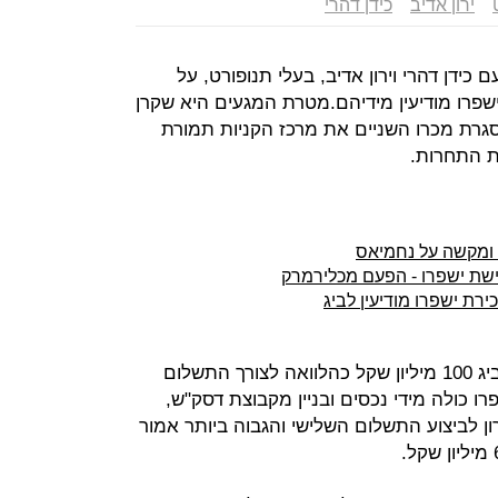
ירון אדיב
כידן דהרי
 עם כידן דהרי וירון אדיב, בעלי תנופורט, על
שפרו מודיעין מידיהם.מטרת המגעים היא שקרן
במסגרת מכרו השניים את מרכז הקניות תמורת
 ומקשה על נחמיאס
כישת ישפרו - הפעם מכלירמרק
רת ישפרו מודיעין לביג
כחלק מהעסקה, קיבלו דהרי ואדיב מביג 100 מיליון שקל כהלוואה לצורך התשלום
 כולה מידי נכסים ובניין מקבוצת דסק"ש,
ד האחרון לביצוע התשלום השלישי והגבוה ביותר אמור