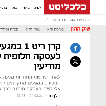
24/7
באזז
שוק
נדל"ן
דף הבית
שוק ההון
בורסת ת"א
שוק ההון
בורסת ת"א
שוקי חו"ל
מט"ח וסחורו
קרן ריט 1
לעסקה חלופית ל
מודיעין
לאחר שרשות התחרות מנעה את 
תנופורט במגעים מתקדמים למכי
אלי סייד. העסקה תותנה בכך ש
גולן חזני
07:23
24.03.21