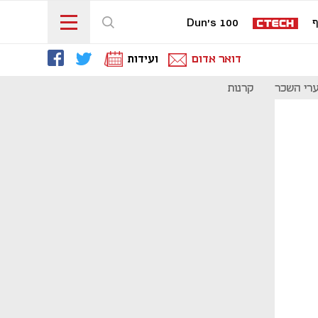
ף
Dun's 100
דואר אדום
ועידות
רי השכר
קרנות