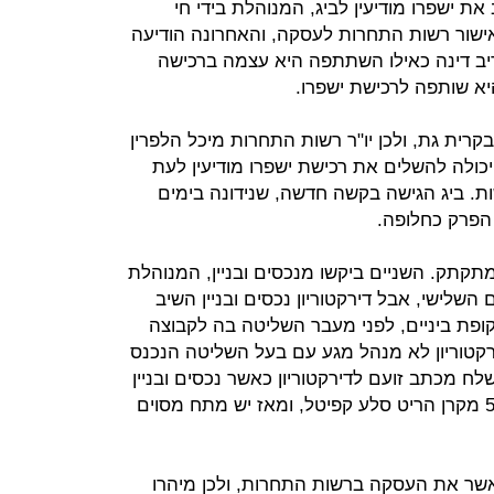
את ישפרו מודיעין לביג, המנוהלת בידי חי
ישור רשות התחרות לעסקה, והאחרונה הודיעה
דיב דינה כאילו השתתפה היא עצמה ברכישה
היא שותפה לרכישת ישפרו.
בקרית גת, ולכן יו"ר רשות התחרות מיכל הלפרין
כולה להשלים את רכישת ישפרו מודיעין לעת
 ביג הגישה בקשה חדשה, שנידונה בימים
 הפרק כחלופה.
מתקתק. השניים ביקשו מנכסים ובניין, המנוהלת
השלישי, אבל דירקטוריון נכסים ובניין השיב
ופת ביניים, לפני מעבר השליטה בה לקבוצה
רקטוריון לא מנהל מגע עם בעל השליטה הנכנס
לח מכתב זועם לדירקטוריון כאשר נכסים ובניין
השקיעה כ־90 מיליון שקל ברכישת 5% מקרן הריט סלע קפיטל, ומאז יש מתח מסוים
אשר את העסקה ברשות התחרות, ולכן מיהרו