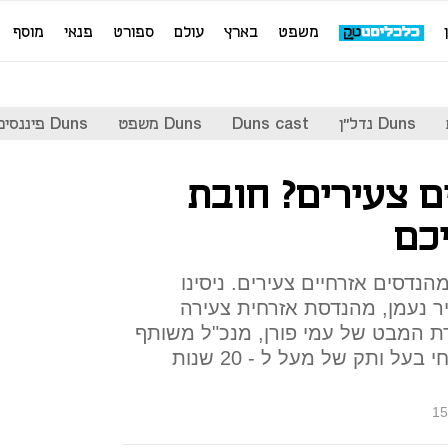
משפט
בארץ
עולם
ספורט
פנאי
מוסף
Duns נדל"ן
Duns cast
Duns משפט
Duns פיננסים
ם צעירים? חובת
כם
נדסים אזרחיים צעירים. ניסינו
ר נעמן, מהנדסת אזרחית צעירה
ודת המבט של עמי פורן, מנכ"ל משותף
בחברת פורן שרים ומהנדס אזרחי בעל ותק של מעל ל - 20 שנות
15