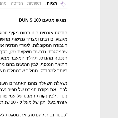
תשתיות
הנדסה
מהנ
תגיות:
מוגש מטעם DUN'S 100
הנדסה אזרחית הינו תחום מקיף הכולל
מקצועיים רבים ומצריך גמישות מחש
העבודה המקובלות. לימודי הנדסה אז
שבמסגרתן נדרשת השקעת זמן, כסף, א
הנכסף מהנדס. תהליך המעבר ממעמ
התואר הנכסף, לבין הרגעים בהם מת
ביותר למהנדס. תהליך שבמהלכו תעו
נשאלת השאלה מהם האתגרים העומדים
לבחון את נקודת המבט של ספיר נעמ
ניסיון, לבין נקודת המבט של עמי פו
אזרחי בעל ותק של מעל ל - 20 שנות ניסיון בתחום.
"כסטודנטית להנדסה, את מסגלת לע