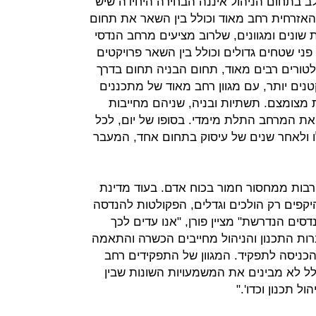
 בתחום הניהול איננה הבחירה היחידה שיש
אזרחית רחב מאוד וכולל בין השאר את תחום
שונים ומגוונים, שלרוב מציעים מרחב הנדסי
ני שטחים גדולים וכולל בין השאר פרויקטים
ולטורים רבים מאוד, תחום הבניה תחום בדרך
נים יותר, עם מגוון רחב מאוד של מתכננים
מצומצם. תשתיות ובניה, שניהם מחייבות
ת המרחב התלת מימדי. בסופו של יום, לכל
ו ולאחר שנים של עיסוק בתחום אחד, המעבר
רבות ממחסור חמור בכוח אדם. בעוד מדינת
קפים רק הולכים וגדלים, הפקולטות להנדסה
ים הנדרשת" מציין פורן, "אנו עדים לכך
ת התכנון והניהול מחייבים הכשרה והתאמה
כניסה לתפקיד. המגוון של התפקידים רחב
ל לא מבינים את המשמעויות השונות שבין
ול תכנון וכדו'."