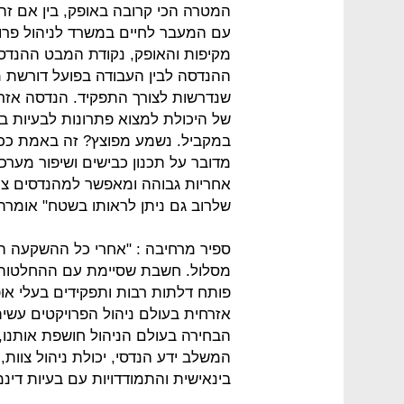
המטרה הכי קרובה באופק, בין אם זה 
עם המעבר לחיים במשרד לניהול פרוי
מקיפות והאופק, נקודת המבט ההנדסי
ההנדסה לבין העבודה בפועל דורשת מ
שנדרשות לצורך התפקיד. הנדסה אזרח
של היכולת למצוא פתרונות לבעיות בז
במקביל. נשמע מפוצץ? זה באמת ככה. 
מדובר על תכנון כבישים ושיפור מערכ
אחריות גבוהה ומאפשר למהנדסים צע
שלרוב גם ניתן לראותו בשטח" אומרת 
ספיר מרחיבה : "אחרי כל ההשקעה הא
מסלול. חשבת שסיימת עם ההחלטות ה
פותח דלתות רבות ותפקידים בעלי אופ
אזרחית בעולם ניהול הפרויקטים עשית
הבחירה בעולם הניהול חושפת אותנו,
המשלב ידע הנדסי, יכולת ניהול צוות,
בינאישית והתמודדויות עם בעיות דינמ