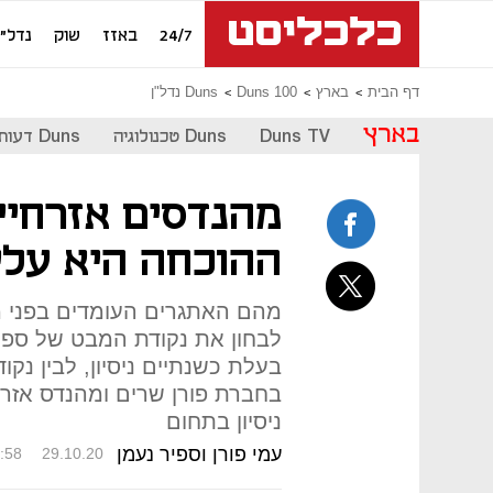
24/7
באזז
שוק
נדל"ן
דף הבית
בארץ
Duns 100
Duns נדל"ן
בארץ
Duns TV
Duns טכנולוגיה
Duns דעות
מהנדסים אזרחיי
ההוכחה היא עלי
מהם האתגרים העומדים בפני מה
לבחון את נקודת המבט של ספי
בעלת כשנתיים ניסיון, לבין נק
ניסיון בתחום
עמי פורן וספיר נעמן
:58
29.10.20