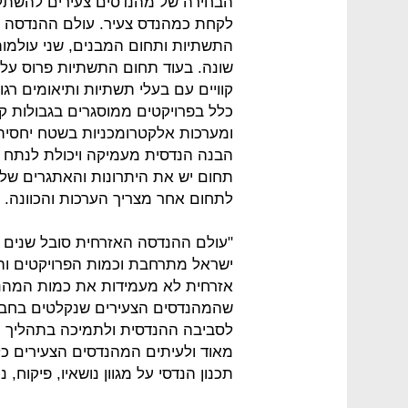
הבחירה של מהנדסים צעירים להשתלב
לקחת כמהנדס צעיר. עולם ההנדסה ה
התשתיות ותחום המבנים, שני עולמות 
שונה. בעוד תחום התשתיות פרוס על פ
קוויים עם בעלי תשתיות ותיאומים רג
כלל בפרויקטים ממוסגרים בגבולות קט
ומערכות אלקטרומכניות בשטח יחסית 
הבנה הנדסית מעמיקה ויכולת לנתח א
תחום יש את היתרונות והאתגרים של
לתחום אחר מצריך הערכות והכוונה.
"עולם ההנדסה האזרחית סובל שנים 
ישראל מתרחבת וכמות הפרויקטים והי
אזרחית לא מעמידות את כמות המהנדס
שהמהנדסים הצעירים שנקלטים בחברו
לסביבה ההנדסית ולתמיכה בתהליך ה
מאוד ולעיתים המהנדסים הצעירים כל
תכנון הנדסי על מגוון נושאיו, פיקוח, ניה