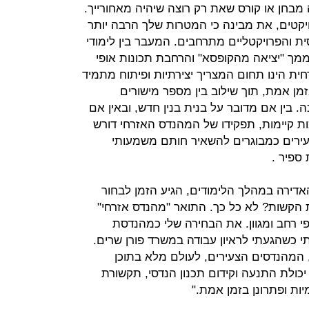
מבחן או קורס שאת רק רוצה שיהיה מאחורייך.
קטים, את מבינה כי המטרות שלך הרבה יותר
ת והפרויקטליים מתרחבים. המעבר בין לימודי
מך "יציאה מהקופסא" והרחבת תכונות אופי
ית הינו תחום המצריך יצירתיות ופיתוח מתמיד
מן אמת, תוך שילוב בין מספר מישורים
בין אם מדובר על בנית בנין חדש, ובאין אם
ות קיימות, תפקידו של המהנדס האזרחי דורש
ירים כמבוגרים להשאיר חותם משמעותי
ספיר .
דירה במהלך הלימודים, הגיע הזמן לבחור
קשות? לא כל כך. התואר "מהנדס אזרחי"
י רחב ומגוון. את הבחירה שלי כמהנדסת
י כשהגעתי לראיון עבודה במשרד פורן שרים.
 המהנדסים הצעירים, לעולם מלא בתוכן
 יכולת התנעה וקידום תכנון הנדסי, תקשורת
יות ופתרונן בזמן אמת."