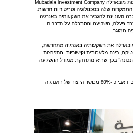
ח'לדון מובארק, מנכ"ל חברת ההשקעות מובאדלה Mubadala Investment Company
התמקדות שלה בטכנולוגיה וטריטוריות חדשות.
חברה מעוניינת להגביר את השקעותיה באנרגיה
החברה פעלה, השקיעה והסתכלה על הדברים
ה תמוגר.
ה מובאדלה את השקעותיה באנרגיה מתחדשת,
בוטיקה, בינה מלאכותית וקישוריות. התפרצות
בדרך הנכונה" בכך שהיא מתרחקת ממודל ההשקעה
מנכ"ל ענקית ההשקעות הזכיר כי באבו דאבי כ -80% מכושר הייצור של האנרגיה