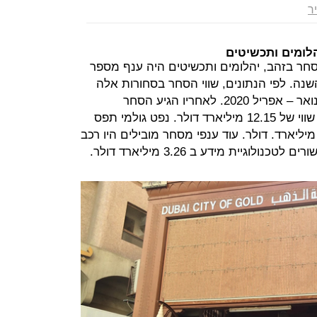
יר
הלומים ותכשיטים
ר בזהב, יהלומים ותכשיטים היה ענף מספר
נה. לפי הנתונים, שווי הסחר בסחורות אלה
הגיע לכ-28 מיליארד דולר בחודשים ינואר – אפריל 2020. לאחריו הגיע הסחר
בסמארטפונים ועוד ציוד תקשורת עם שווי של 12.15 מיליארד דולר. נפט גולמי תפס
ת המקום השלישי עם שווי של 4.85 מיליארד. דולר. עוד ענפי מסחר מובילים היו רכב