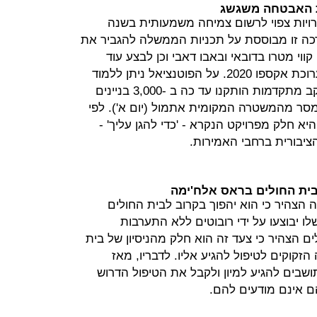
ת האבטחה משגשג
יות צפוי לרשום צמיחה משמעותית בשנה
רכה זו מבוססת על תכניות הממשלה להגביר את
וי מטרו בדובאי ובאבו דאבי וכן לבצע עוד
שורה של פרויקטי תשתית לקראת תערוכת אקספו 2020. על הפוטנציאל ניתן ללמוד
מהעובדה שכ- 120,000 מצלמות מעקב מתקדמות הותקנו עד כה ב -3,000 בניינים
מסר מהמשטרה המקומית אתמול (יום א'). לפי
חלק מפרויקט הנקרא - 'כדי להגן עליך' -
ציבורית ברחבי האמירות.
 בית החולים בראס אלח'ימה
 הצהיר כי הוא יהפוך בקרוב לבית החולים
לו יבוצעו על ידי רובוטים ללא התערבות
ים הצהיר כי צעד זה הוא חלק מהניסיון של בית
זקוקים לטיפול להגיע אליו. לדבריו, מאז
שבים להגיע למיון ולקבל את הטיפול הדרוש
ם אינם מודעים להם.