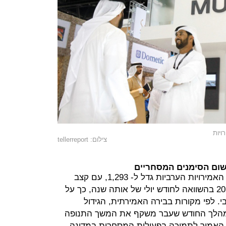
יות
צילום: tellerreport
ישום הסימנים המסחריים
מספר סימני המסחר שנרשם באיחוד האמירויות הערביות גדל ל- 1,293, עם קצב
צמיחה של 23.5% במהלך אוגוסט 2020 בהשוואה לחודש יולי של אותה שנה, כך על
י. לפי מקורות בבירה האמירתית, הגידול
מהלך החודש שעבר משקף את המשך התנופה
האמור לתמיכה בפעילות המסחרית במדינה.