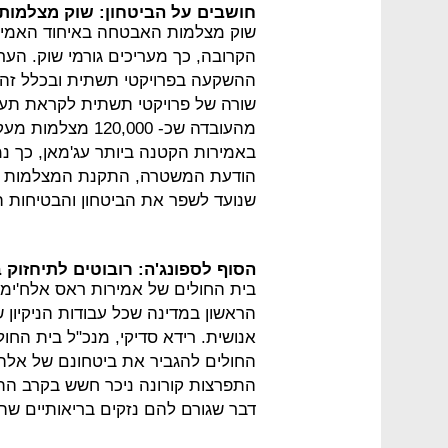
חושבים על הביטחון: שוק מצלמו
שוק מצלמות האבטחה באיחוד האמירו
הקרובה, כך מעריכים גורמי שוק. הע
ההשקעה בפרויקטי תשתית ובכלל זה קו
באמירות הקטנה ביותר עג'מאן, כך נ
הודעת המשטרה, התקנת המצלמות היא 
שנועד לשפר את הביטחון והבטיחות ה
הסוף לספונג'ה: רובוטים לתיחזוק
בית החולים של אמירות ראס אלח'ימה
הראשון במדינה שכל עבודות הניקיון ש
אנושית. רידא סדיקי, מנכ"ל בית החול
החולים להגביר את ביטחונם של אלה ה
התפרצות קורונה ניכר חשש בקרב התו
דבר שגורם להם נזקים בריאותיים שה