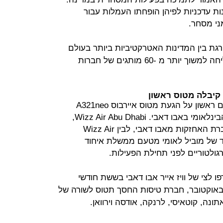
ות עדכניות לפיהן הופחתו העמלות עבור
ני מסחר.
דורגת בין המדינות האטרקטיביות ביותר בעולם
עבור סוכנויות מסחריות, לאחר שהצליחה למשוך יותר מ -60 מותגים של חברות
 קיבלה מטוס ראשון
חברת "וויז אייר אבו דאבי" הודיעה ביום ראשון על הגעת מטוס איירבוס A321neo
החדש הראשון שלה לשדה התעופה הבינלאומי באבו דאבי. Wizz Air Abu Dhabi,
המיזם המשותף שהוקם בין ADQ, חברת האחזקות מאבו דאבי, לבין Wizz Air
ונה מעמד של מוביל לאומי מטעם ממשלת איחוד
ולטוריים לפני תחילת הפעילות.
A321 נוספים יצטרפו לצי של וויז אייר אבו דאבי בששת חודשי
עילות הראשונים שלה. החל מ -1 באוקטובר, חברת טיסות החסך תטוס לשורה של
תונה, קוטאיסי, לרנקה, אודסה וירוואן.