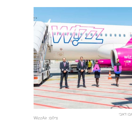
בו דאבי
צילום: WizzAir