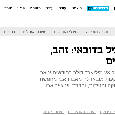
משפט
עולם
עולם
ספורט
פנאי
מוסף
חברה וסביבה
בשולי החדשות
משבר האקלים
בחירות בארה
 בדובאי: זהב,
ם
שווי הסחר בסחורות אלה הגיע ל-28 מיליארד דולר בחודשים ינואר –
קית ההשקעות מובאדלה מאבו דאבי מחפשת
 והניידות, וחברת וויז אייר אבו
יה ירוקה
איחוד האמירויות
סימני מסחר