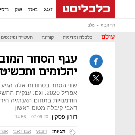
24/7
באזז
שוק
נדל"ן
דף הבית
עולם
עולם
כלכלה ומדיניות
קורונה
תעשייה ופיננסים
ענף הסחר המוביל
יהלומים ותכשיטי
אפריל 2020. וגם: ענ
הזדמנויות בתחום האנרגיה הירוקה
דאבי קיבלה מטוס ראשון
דורון פסקין
14:56
07.09.20
דובאי
אבו דאבי
אנרג
תגיות: