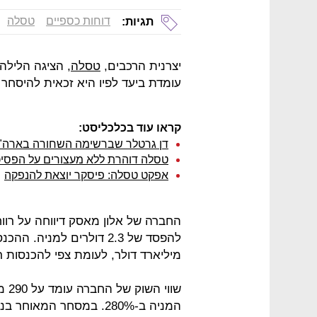
דוחות כספיים
טסלה
תגיות:
יצרנית הרכבים,
טסלה
, הציגה הלילה 
עומדת ביעד לפיו היא זכאית להיסחר במדד S&P 500 בשנ
קראו עוד בכלכליסט:
דן גרטלר שברשימה השחורה בארה"ב
טסלה דוהרת ללא מעצורים על הפסיכ
אפקט טסלה: פיסקר יוצאת להנפקה
מיליארד דולר, לעומת צפי להכנסות רבעוניות של .4
שוו
המניה ב-280%. במסחר המאוחר בניו יורק המניה נסחרת בעליות