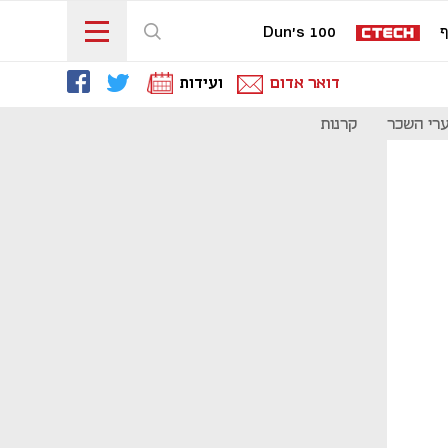
ף
Dun's 100
דואר אדום
ועידות
רי השכר
קרנות