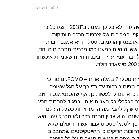
צילום: רויטרס
מאסק עצמו לא ציפה כי אבני הדרך שהוגדרו לא כל כך מזמן, ב־2018, יושגו כל כך
י המכירות של יצרניות הרכב הוותיקות
או במגוון הדגמים. טסלה היא אמנם חברת
 ששווה היום כמעט כמו מרבית מתחרותיה יחד,
ר ועניין עדיין רבים. היחידה שעומדת איכשהו
.
אז מה מסביר את האמוק שאחז במניית טסלה? במלה אחת – FOMO. נדמה כי
מניות רוכבות עד כדי כך על הגל שאומר –
 כדאי גם לי לעשות כן. אף שהסנטימנט החיובי
 הכלכלי רק העצים אותו. בניגוד לחברות הביג
 שקל להבין מה הן מרוויחות כשכל העולם
ה. היא עדיין חברת רכב ולא טכנולוגיה, והיא
פך לסמל סטטוס עבור עשירי העולם שלא
חובות הריקים כי ההייטקיסטים שמחבבים
ם מהבית ואנשים חושבים על כל הוצאה