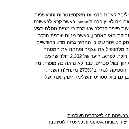
לים? לאחת הדמויות האקסצנטריות והרעשניות
גם במונחי סיליקון וואלי לא נותר שלשום מה לצייץ פרט ל"wow" כאשר קרא לראשונה
 פייפר סנדלר שאומרת כי מניית טסלה תגיע
רוב. עוד בתחילת מאי האחרון, כאשר מניית יצרנית הרכב
דולר, כתב מאסק בטוויטר שלו כי המחיר גבוה מדי. בחודשיים
תר מלהכפיל את עצמה ופתחה את המסחר
אתמול בעלייה קלה למחיר של 1,530 דולר. לפתע, היעד של 2,332 דולר שהציב
חוך בוול סטריט, כבר לא נראה כה מופרך. מה
הם עוד 50 וקצת אחוזים למניה שכבר הספיקה לנתר ב־270% מתחילת השנה,
גם בוול סטריט והשלימה זינוק שנתי של
ברשימת המיליארדרים העולמית
ר מכוניות אוטונומיות כמעט לחלוטין כבר