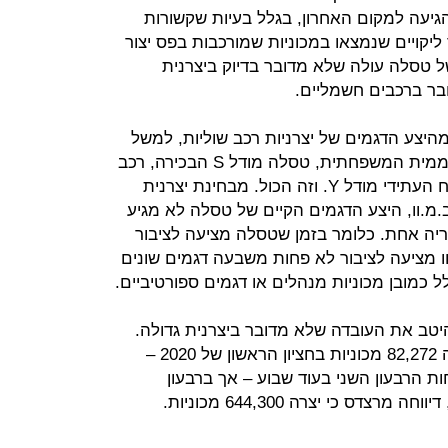
הגיעה למקום האחרון, בגלל בעיות שקשורות
ליקויים שנמצאו במכוניות שמורכבות בפס יצור
ל טסלה עולה שלא מדובר בדיוק ביצרנית
בר ברכבים חשמליים.
היצע הדגמים של יצרניות רכב שוליות, למשל
סובארו. ההיצע כולל את טסלה 3 העממית המשפחתית, טסלה מודל S הבכירה, רכב
הכביש שטח מודל X ורכב הכביש שטח העתידי מודל Y. וזה הכול. מבחינת יצרנית
.מ.וו, היצע הדגמים הקיים של טסלה לא מגיע
וריה אחת. כלומר בזמן שטסלה מציעה לציבור
וו מציעה לציבור לא פחות משבעה דגמים שונים
 כמובן מכוניות מנהלים או דגמים ספורטיביים.
טב את העובדה שלא מדובר ביצרנית גדולה.
לפי דיווחי טסלה לבורסה יצרה החברה 82,272 מכוניות בחציון הראשון של 2020 –
 הרבעון השני בעוד שבוע – אך ברבעון
הראשון של השנה, ללא הרבעון השני, דיווחה מרצדס כי יצרה 644,300 מכוניות.