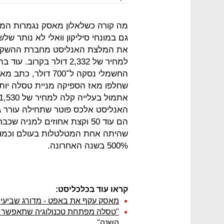
מה קורה כשלאלון מאסק נגמרות המי
את המלצת האנליסט מחברת ההשקעות
למחיר של 2,332 דולר בק
החשמלי נסקה ל־700 
שחלפו מאז הספיקה מניית טסלה יו
האנליסט אלכס פוטר שתחילה עורר גי
שהיתה אחת המטלטלות בעולם וכמובן 
500% בשנה האחרונה.
קראו עוד בכלכליסט:
מאסק עקף את באפט - מדורג שביעי 
"טסלה מפתחת טכנולוגיה שתאפשר ייצו
השנה"