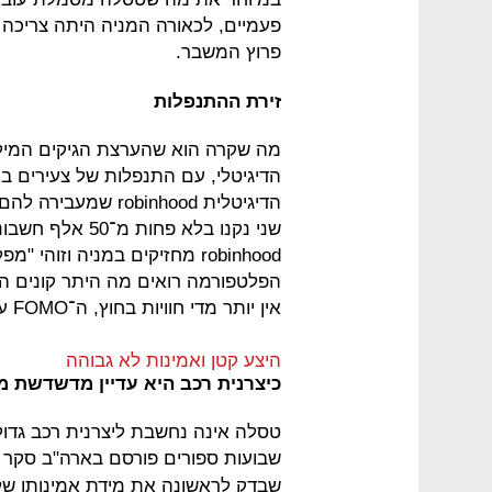
פעמיים, לכאורה המניה היתה צריכה 
פרוץ המשבר.
זירת ההתנפלות
מה שקרה הוא שהערצת הגיקים המילנ
הדיגיטלי, עם התנפלות של צעירים ב
הדיגיטלית obinhood
שני נקנו בלא פח
robinhood מחזיקים במניה וז
הפלטפורמה רואים מה היתר קונים הם
אין יותר מדי חוויות בחוץ, ה־FOMO עובר לשוק המניות.
היצע קטן ואמינות לא גבוהה
כיצרנית רכב היא עדיין מדשדשת מ
טסלה אינה נחשבת ליצרנית רכב גדול
שבועות ספורים פורסם בארה"ב סקר רא
שבדק לראשונה את מידת אמינותן של