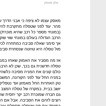
אלון מאסק
מהר. עוד לפני שטסלה מתקרבת להיקפ
(במונחי מספר כל רכב שהיא מוכרת) 
הרכב הגדולה בעולם במונחי שווי שוק
אך סימני שאלה סביבה כמתחרה לכל דב
מול טסלה היא טויוטה שנסחרת סביב 200 מיליארד דולר
טסלה חדשנית גם בכך, שכן לא הרבה 
כולם קונים את המניה מסיבה כלשהי,
במניה החל עוד לפני הקורונה, המשבר
טק האחרות החל מאמזון ועד נטפליקס
יושב בבית, במקרה של טסלה המצב שונ
גם חברה שמוכרת רכב יקר יחסית שה
רוצים לזהם את הסביבה. אבל אם הר
במיוחד את מה שטסלה מסמלת עובדי