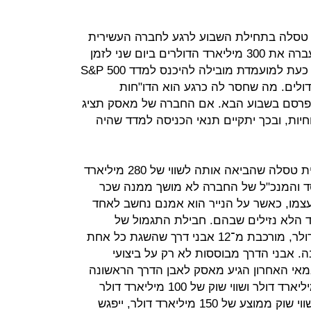
 טסלה בתחילת השבוע לרגע לחברה העשירית
בגודלה בארה"ב במונחי שווי שוק כשעברה את 300 מיליארד הדולרים ביום שני לזמן
קצר במהלך המסחר. המניה נחשבת כעת למועמדת מובילה להיכנס למדד S&P 500
ולים. מה שחסר לה כרגע הוא הדו"חות
תפרסם בשבוע הבא. אם החברה של מאסק תציג
ווחיות, ובכך יתקיים תנאי הכניסה למדד שהיה
מעבר לכך, הריצה המטורפת של מניית טסלה שהביאה אותה לשווי של 280 מיליארד
ד והמנכ"ל של החברה לא מושך ממנה שכר
 עצמו, כאשר על הנייר הוא אמנם נחשב לאחד
 הלא נזילים שבהם. חבילת התגמול של
מאסק, ששווה על הנייר 55 מיליארד דולר, מורכבת מ־12 אבני דרך שהשגת כל אחת
. אבני הדרך מבוססות לא רק על ביצועי
אי האחרון הגיע מאסק לאבן הדרך הראשונה
במסגרת התוכנית להכנסות של 20 מיליארד דולר ושווי שוק של 100 מיליארד דולר
וכעת אם החברה תשלים חצי שנה בשווי שוק ממוצע של 150 מיליארד דולר, ייפגש