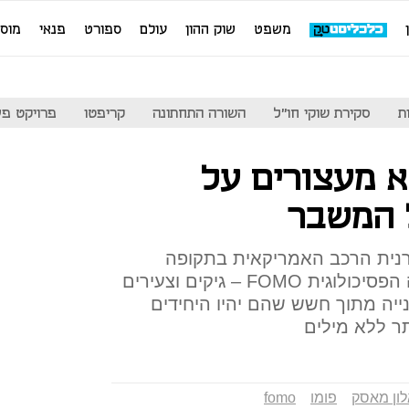
משפט
שוק ההון
עולם
ספורט
פנאי
מוס
ת
סקירת שוקי חו"ל
השורה התחתונה
קריפטו
פרויקט פע
 מעצורים על
 המשבר
צרנית הרכב האמריקאית בתקופה
האחרונה אפשר לייחס לתופעה הפסיכולוגית FOMO – גיקים וצעירים
יה מתוך חשש שהם יהיו היחידים
תר ללא מילים
ון מאסק
פומו
fomo