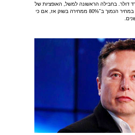
פציות ששוות 2.4 מיליארד דולר. בחבילה הראשונה למשל, האופציות של
מאסק איפשרו לו לרכוש מניות טסלה במחיר הנמוך ב־80% ממחירה בשוק אז, אם כי
נים.