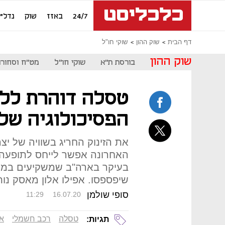
24/7
באזז
שוק
נדל"ן
דף הבית
שוק ההון
שוקי חו"ל
שוק ההון
בורסת ת"א
שוקי חו"ל
מט"ח וסחורו
טסלה דוהרת ללא
הפסיכולוגיה של
את הזינוק החריג בשוויה של י
בעיקר בארה"ב שמשקיעים במני
שיפספסו. אפילו אלון מאסק נו
סופי שולמן
11:29
16.07.20
טסלה
רכב חשמלי
אל
תגיות: