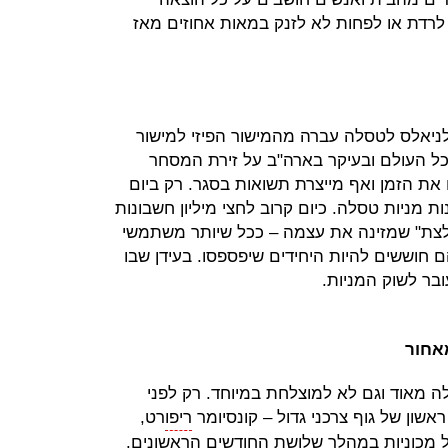
לרדת או לפחות לא לזנק במאות אחוזים מאז
יאלס לטסלה עברה מהמישור הפיזי למישור
כל העולם ובעיקר בארה"ב על זירת המסחר
r שמעבירה להם את הזמן ואף מייצרת תשואות בסגר. רק ביום
ות מ־50 אלף חשבונות מניות טסלה. כיום קרוב לחצי מיליון חשבונות
והי "מפלצת" שמזינה את עצמה – ככל שיותר משתמשי
 חוששים להיות היחידים שיפספסו. בעידן שבו
אחור
ה מאוד וגם לא למוצלחת במיוחד. רק לפני
שון של גוף צרכני גדול – קונסיומר
ריפו
רט,
 מכוניות במהלך שלושת החודשים הראשונים.