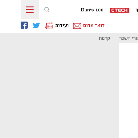
ף
Dun's 100
דואר אדום
ועידות
רי השכר
קרנות