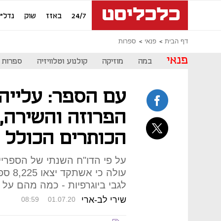
24/7
באזז
שוק
נדל"ן
דף הבית
פנאי
ספרות
פנאי
במה
מוזיקה
קולנוע וטלוויזיה
ספרות
עם הספר: עלייה
הפרוזה והשירה,
הכותרים הכולל 
לגבי ביוגרפיות - כמה מהם על נ
שירי לב-ארי
08:59
01.07.20