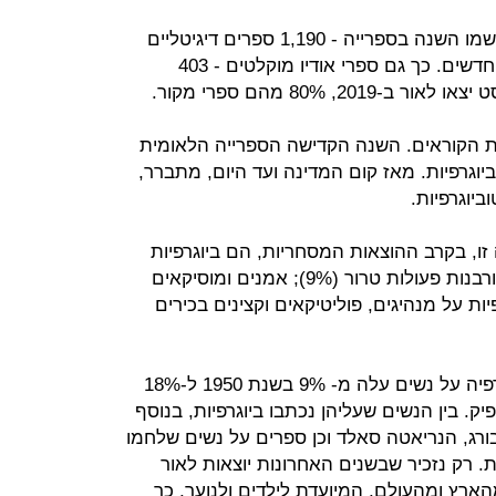
יש גם לא מעט ספרים דיגיטליים שנרשמו השנה בספרייה - 1,190 ספרים דיגיטליים
נקלטו, מתוכם 463 ספרים דיגיטליים חדשים. כך גם ספרי אודיו מוקלטים - 403
, 80% מהם ספרי מקור.
 את הקוראים. השנה הקדישה הספרייה הלאומית
יוגרפיות. מאז קום המדינה ועד היום, מתברר,
 זו, בקרב ההוצאות המסחריות, הם ביוגרפיות
על ניצולי שואה (17%); חללי צה"ל וקורבנות פעולות טרור (9%); אמנים ומוסיקאים
 ומשוררים (6%); ביוגרפיות על מנהיגים, פוליטיקאים וקצינים בכירים
והנה הגענו למגדר. אחוז ספרי הביוגרפיה על נשים עלה מ- 9% בשנת 1950 ל-18%
מספיק. בין הנשים שעליהן נכתבו ביוגרפיות, בנוסף
מבורג, הנריאטה סאלד וכן ספרים על נשים שלחמו
. רק נזכיר שבשנים האחרונות יוצאות לאור
הארץ ומהעולם, המיועדת לילדים ולנוער, כך