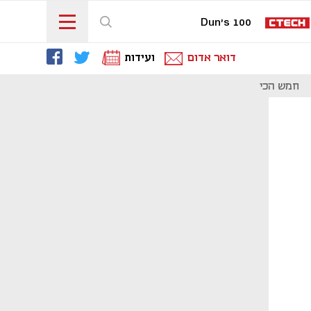
Dun's 100
דואר אדום
ועידות
חמש הכי