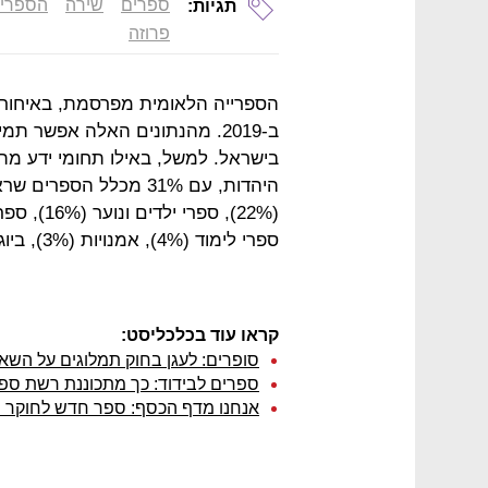
ספרים
שירה
הספריי
תגיות:
פרוזה
הספרייה הלאומית מפרסמת, באיחור 
ב-2019. מהנתונים האלה אפשר 
בישראל. למשל, באילו תחומי ידע מ
היהדות, עם 31% מכלל ה
ספרי לימוד (4%), אמנויות (3%), ביוגרפיות (3%), ומדעי הטבע (1%).
קראו עוד בכלכליסט:
סופרים: לעגן בחוק תמלוגים על הש
ספרים לבידוד: כך מתכוננת רשת ספר
אנחנו מדף הכסף: ספר חדש לחוקר ה