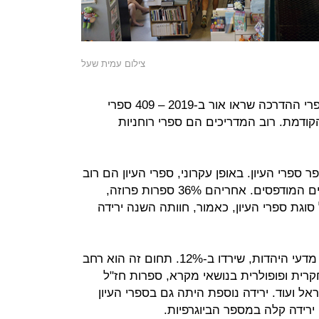
צילום עמית שעל
עוד נתון מעניין הוא הגידול במספר ספרי ההדרכה שראו אור ב-2019 – 409 ספרי
48 ביחס לשנה הקודמת. רוב המדריכים הם ספרי רוחניות
פרי העיון. באופן עקרוני, ספרי העיון הם רוב
מה שמודפס בישראל – 55% מהספרים המודפסים. אחריהם 36% ספרות פרוזה,
. אבל סוגת ספרי העיון, כאמור, חוותה השנה ירידה
הדבר בא לידי ביטוי בספרים מתחומי מדעי היהדות, שירדו ב-12%. תחום זה הוא רחב
חקרית ופופולרית בנושאי מקרא, ספרות חז"ל
ל ועוד. ירידה נוספת היתה גם בספרי העיון
 ירידה קלה במספר הביוגרפיות.