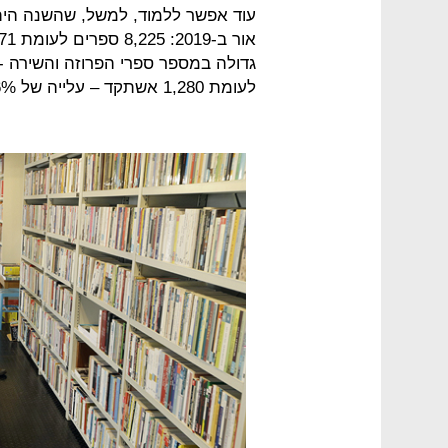
עוד אפשר ללמוד, למשל, שהשנה הית
לעומת 1,280 אשתקד – עלייה של 26%.