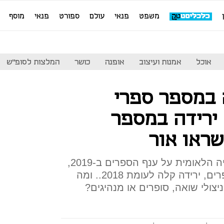
משפט
פנאי
עולם
ספורט
פנאי
מוסף
אוכל
אמנות ועיצוב
אופנה
כושר
המלצות לסופ"ש
 במספר ספרי
 ירידה במספר
שראו אור
על פי הדו"ח השנתי של הספרייה הלאומית על ענף הספרים ב-2019,
עולה כי אשתקד יצאו 8,225 ספרים, ירידה קלה לעומת 2018.. ומה
יצולי שואה, סופרים או מנהיגים?