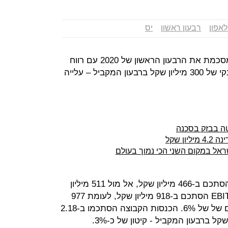
אפון
רבעון ראשון
יס
, בניהולו של דודו מזרחי, מסכמת את הרבעון הראשון של 2020 עם רווח
נקי של 332 מיליון שקל, לעומת רווח נקי של 300 מיליון שקל ברבעון המקביל – עלייה
טה בבזק בסכנה
ן שקל
אל במקום השני הכי נמוך בעולם
הרווח התפעולי של בזק ירד בכ-9% והסתכם ב-466 מיליון שקל, אל מול 511 מיליון
שקל ברבעון המקביל אשתקד. ה-EBITDA הסתכם ב-918 מיליון שקל, לעומת 977
מיליון שקל בתקופה המקבילה, צמצום של של 6%. הכנסות הקבוצה הסתכמו ב-2.18