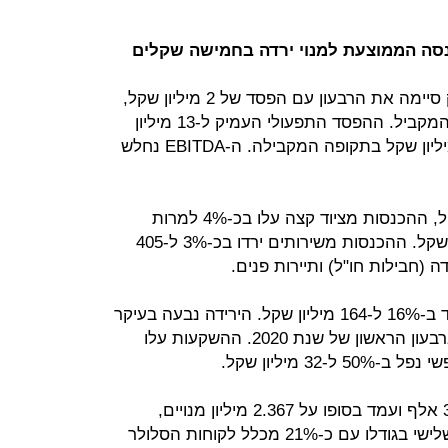
חברת הסלולר פלאפון שבשליטת בזק סיימה את הרבעון עם הפסד של 2 מיליון שקל,
לעומת רווח של 2 מיליון שקל ברבעון המקביל. ההפסד התפעולי העמיק ל-13 מיליון
שקל, אל מול הפסד תפעולי של 10 מיליון שקל בתקופה המקבילה. ה-EBITDA נחלש
ההכנסות ירדו ב-1% ל-573 מיליון שקל, ההכנסות מציוד קצה עלו בכ-4% למרות
משבר הקורונה, ועמדו על 168 מיליון שקל. ההכנסות משירותים ירדו בכ-3% ל-405
ה (חבילות חו"ל) ותיירות פנים.
תזרים המזומנים מפעילות שוטפת ירד ב-16% ל-164 מיליון שקל. הירידה נבעה בעיקר
מתשלומים בגין תוכנית ההתייעלות ברבעון הראשון של שנת 2020. ההשקעות עלו
מספר מנויי הסלולר עלה ברבעון ב-31 אלף ועמד בסופו על 2.367 מיליון מנויים,
המציב את החברה עם נתח השוק השלישי בגודלו עם כ-21% מכלל לקוחות הסלולר