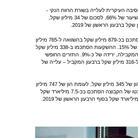
יבה העיקרית לעלייה בשורת הרווח הנקי -
הוצאות המימון ברבעון המדווח ירדו בשיעור של 66%, לסכום של 34 מיליון שקל,
תזרים המזומנים מפעילות שוטפת הסתכם בכ-879 מיליון שקל בהשוואה ל-765 מיליון
שקל ברבעון הראשון של 2019- עלייה של 15%. ההשקעות הסתכמו ב-338 מיליון שקל
בהשוואה ל-373 מיליון שקל בתקופה המקבילה, ירידה של כ-9%. התזרים החופשי
הסתכם ב-436 מיליון שקל בהשוואה ל-316 מיליון שקל ברבעון המקביל – עלייה של
בזק מסיימת את הרבעון עם גירעון בהון של 345 מיליון שקל, לעומת הון של 747 מיליון
שקל ברבעון המקביל. החוב הפיננסי נטו של הקבוצה הסתכם בכ-7.5 מיליארד שקל