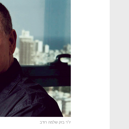
יו"ר בזק שלמה רודב