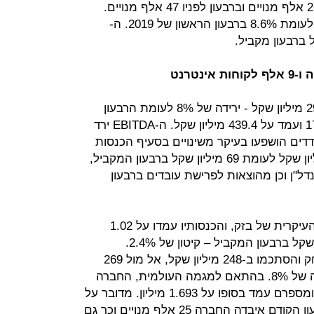
בארץ. ברבעון הקודם גייסה החברה 26 אלף מנויים וברבעון לפניו 47 אלף מנויים.
שיעור נטישת המנויים עמד על 7.1% לעומת 8.6% ברבעון הראשון של 2019. ה-
המגזר הקווי של בזק הציג רווח של 295 מיליון שקל - ירידה של 8% לעומת הרבעון
המקביל. הרווח התפעולי נחלש ב-17% ועמד על 439.4 מיליון שקל. ה-EBITDA ירד
יליון שקל. המדדים הושפעו בעיקר משינויים בסעיף הכנסות
תפעוליות אחרות, שהסתכמו ב-4 מיליון שקל לעומת 69 מיליון שקל ברבעון המקביל,
נדל"ן וכן מהוצאות לפרישת עובדים ברבעון
מגזר זה ממשיך להוות את ההכנסה העיקרית של בזק, והכנסותיו עמדו על 1.02
מיליארד שקל, לעומת 1.04 מיליארד שקל ברבעון המקביל – קיטון של 2.4%.
ההכנסות מטלפוניה ממשיכות להישחק והסתכמו ב-248 מיליון שקל, אל מול 269
מיליון שקל בתקופה המקבילה – ירידה של 8%. בהתאם למגמה העולמית, החברה
איבדה 25 אלף מנויי טלפוניה ברבעון ומספרם עמד בסופו על 1.693 מיליון. מדובר על
יציבות בקצב אבדן המנויים, שכן ברבעון הקודם איבדה החברה 25 אלף מנויים וכך גם