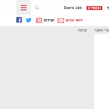
ף
Dun's 100
דואר אדום
ועידות
רי השכר
קרנות