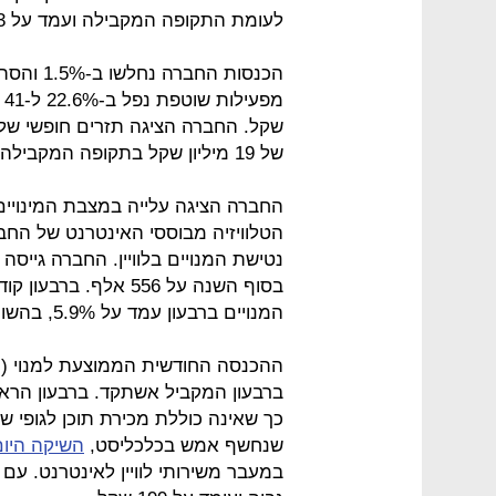
לעומת התקופה המקבילה ועמד על 53 מיליון שקל.
של 19 מיליון שקל בתקופה המקבילה – עלייה של 84%.
החברה הציגה עלייה במצבת המינויים,
המנויים ברבעון עמד על 5.9%, בהשוואה ל-5.6% ברבעון המקביל.
כך שאינה כוללת מכירת תוכן לגופי שי
שנחשף אמש בכלכליסט,
השיקה היום yes ממיר מבוסס אנדרוא
במעבר משירותי לוויין לאינטרנט. ע