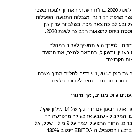
החברה, שדחתה את פרסום התחזית לשנת 2020 בדו"ח השנתי האחרון, לנוכח משבר
שך מגיפת הקורונה ומגבלות התנועה והפעילות
 ובעולם כתוצאה מכך, בשלב זה עדיין אין
 ביחס לתוצאות הקבוצה לשנת 2020.
ית, ולפיכך היא תמשיך לעקוב במהלך
בעניין, ותשקול, בהתאם למצב, את המועד
ת הקבוצה".
עם תחילת משבר הקורונה הוציאה קבוצת בזק כ-1,200 עובדים לחל"ת מתוך מצבה
חברת הלוויין yes שבשליטת בזק סיימה את הרבעון עם רווח נקי של 14 מיליון שקל,
ליון שקל ברבעון המקביל - שנבע אז בעיקר מהפרשה חד
פעמית של 45 מיליון שקל לפרישת עובדים. הרווח התפעולי עמד על 9 מיליון שקל, אל
מול הפסד תפעולי של 45 מיליון שקל ברבעון המקביל. ה-EBITDA זינק ב-430%