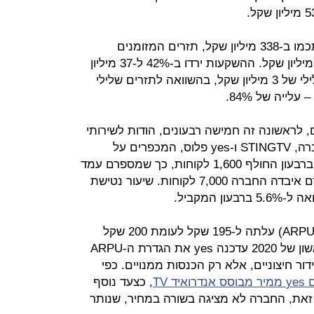
הכנסות החברה נחלשו ב-1.5% והסתכמו ב-338 מיליון שקל, תזרים המזומנים
מפעילות שוטפת נפל ב-22.6% ל-41 מיליון שקל. ההשקעות ירדו ב-42% ל-37 מיליון
שקל. החברה הציגה תזרים חופשי שלילי של 3 מיליון שקל, בהשוואה לתזרים שלילי
 לראשונה זה חמישה רבעונים, הודות לשירותי
הטלוויזיה מבוססי האינטרנט של החברה, STINGTV ו-yes פלוס, המכפרים על
נטישת המנויים בלוויין. החברה גייסה ברבעון החולף 1,600 לקוחות, כך שמספרם עמד
בסוף השנה על 556 אלף. ברבעון קודם איבדה החברה 7,000 לקוחות. שיעור נטישת
ההכנסה החודשית הממוצעת למנוי (ARPU) עלתה ל-195 שקל לעומת 200 שקל
ברבעון המקביל אשתקד. ברבעון הראשון של 2020 עדכנה yes את הגדרת ה-ARPU
דור חיצוניים, אלא רק הכנסות ממנויים. כפי
יד TV
, כצעד נוסף
ם זאת, החברה לא מציגה בשורה במחיר, שנותר