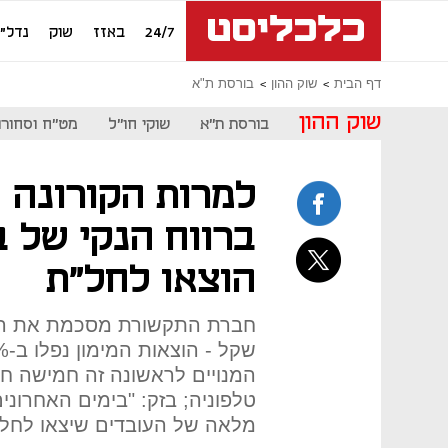
24/7
באזז
שוק
נדל"ן
דף הבית
שוק ההון
בורסת ת"א
שוק ההון
בורסת ת"א
שוקי חו"ל
מט"ח וסחורו
הוצאו לחל"ת
טלפוניה; בזק: "בימים האחרונ
מלאה של העובדים שיצאו לחל"