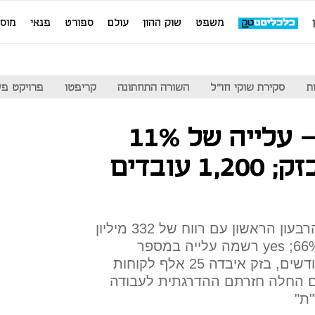
משפט
שוק ההון
עולם
ספורט
פנאי
מוס
ת
סקירת שוקי חו"ל
השורה התחתונה
קריפטו
פרויקט פע
למרות הקורונה - עלייה של 11%
ברווח הנקי של בזק; 1,200 עובדים
חברת התקשורת מסכמת את הרבעון הראשון עם רווח של 332 מיליון
שקל - הוצאות המימון נפלו ב-66%; yes רשמה עלייה במספר
המנויים לראשונה זה חמישה חודשים, בזק איבדה 25 אלף לקוחות
ים החלה חזרתם ההדרגתית לעבודה
ת"