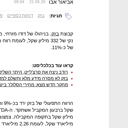
אביאור אבו
09:04
21.05.20
בזק
דוחות כספיים
פל
תגיות:
קבוצת
בזק
של כ-11%.
קראו עוד בכלכליסט:
רודב ניצח את סרצ'לייט, היתר השלי
בזק לא מסרה מידע מלא ותשלם למדינה 4.2 מיליו
מחקר חדש מצא: מחירי הסלולר בישר
מיליארד שקל, לעומת 2.26 מיליארד שקל ברבעון המקביל - קיטון של כ-3%.