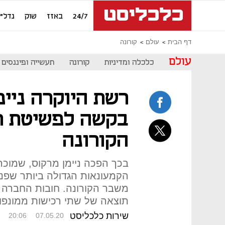
24/7
באזז
שוק
נדל"ן
דף הבית
עולם
קורונה
עולם
כלכלה ומדיניות
קורונה
תעשייה ופיננסים
רשת היוקרה ניימ
בקשה לפשיטת ר
הקורונה
בכך הפכה ניימן מרקוס, שמוכ
הקמעונאות הגדולה ביותר שפ
תוצאה של שתי רכישות ממונפו
שירות כלכליסט
20:06
07.05.20