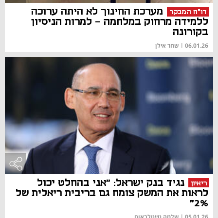
מערכת החינוך לא היתה ערוכה
דו"ח המבקר
ללמידה מרחוק במלחמה - למרות הניסיון
בקורונה
06.01.26
|
שחר אילן
נגיד בנק ישראל: "אני בהחלט יכול
ריאיון
לראות את המשק צומח גם בריבית ריאלית של
2%"
05.01.26
|
שלמה טייטלבאום