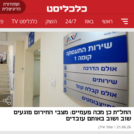
המהדורה
הדיגיטלית
ראשי
באזז
24/7
השוק
כלכליסט TV
פו
החל"ת כן מכה פעמיים: מצבי החירום פוגעים
שוב ושוב באותם עובדים
21.06.26
|
שחר אילן