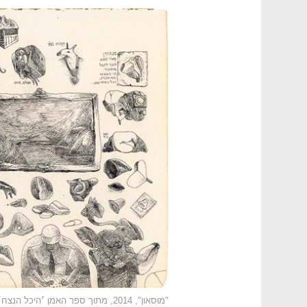
"מוסאון", 2014, מתוך ספר האמן ׳היכל הנצח׳