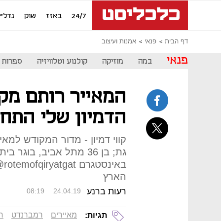
24/7
באזז
שוק
נדל"ן
דף הבית
פנאי
אמנות ועיצוב
פנאי
במה
מוזיקה
קולנוע וטלוויזיה
ספרות
המאייר רותם מקר
הדמיון שלי התח
קווי דמיון - מדור המקודש למא
בא
הארץ
רעות ברנע
08:19
24.04.19
מאיירים
רמברנדט
ר
תגיות: