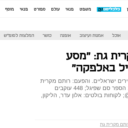
משפט
פנאי
עולם
ספורט
פנאי
מוסף
אוכל
אמנות ועיצוב
אופנה
כושר
המלצות לסופ"ש
ית גת: "מסע
יל באלפקה"
יירים ישראליים. והפעם: רותם מקרית
גת; בן 36 מתל אביב, בוגר בית הספר סם שפיגל; 448 עוקבים
ינסטגרם rotemofqiryatgat@; לקוחות בולטים: אלון עדר, הליקון,
ותם מקרית גת