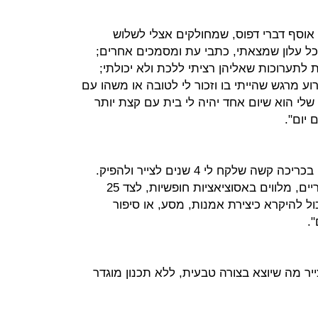
 אוסף דברי דפוס, שמחולקים אצלי לשלוש
 כל עלון שמצאתי, כתבי עת ומסמכים אחרים;
 לתערוכות שאליהן רציתי ללכת ולא יכולתי;
רוע מרגש שהייתי בו וזכור לי לטובה או משהו עם
לי הוא שיום אחד יהיה לי בית עם קצת יותר
 יום".
"'היכל הנצח', ספר האמן הראשון שלי בכריכה קשה שלקח לי 4 שנים לצייר ולהפיק.
הוא מכיל סדרה של 71 רישומים זערוריים, מלווים באסוציאציות חופשיות, לצד 25
כול להיקרא כיצירת אמנות, מסע, או סיפור
.
צייר מה שיוצא בצורה טבעית, ללא תכנון מוגדר