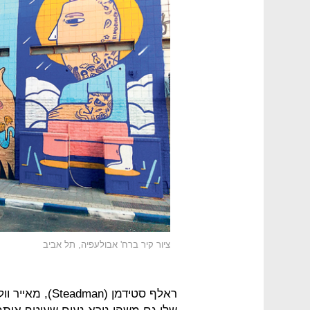
ציור קיר ברח' אבולעפיה, תל אביב
ראלף סטידמן (an