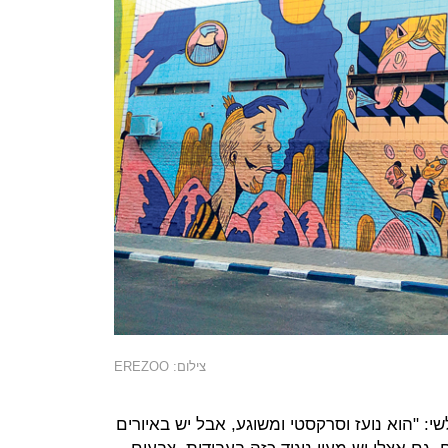
צילום: EREZOO
Steadm), מאייר וולשי: "הוא נועז וסרקסטי ומשוגע, אבל יש באיורים