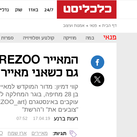
24/7
באזז
שוק
נדל"ן
דף הבית
פנאי
אמנות ועיצוב
פנאי
במה
מוזיקה
קולנוע וטלוויזיה
ספרות
גם כשאני מאייר 
קווי דמיון: מדור המוקדש למאיי
"צובעים את" ו"הרשת"
רעות ברנע
07:52
17.04.19
מאיירים
ארז שמח
OO
תגיות: