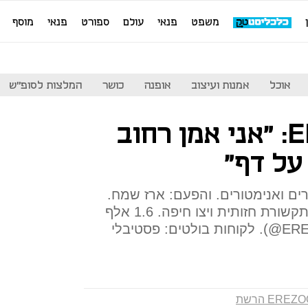
משפט
פנאי
עולם
ספורט
פנאי
מוסף
אוכל
אמנות ועיצוב
אופנה
כושר
המלצות לסופ"ש
המאייר EREZOO: "אני אמן רחוב
על דף"
רים ואנימטורים. והפעם: ארז שמח.
בן 28 מחיפה, בוגר המחלקה לתקשורת חזותית ויצו חיפה. 1.6 אלף
עוקבים באינסטגרם (EREZOO_art@). לקוחות בולטים: פסטיבלי
EREZ הרשת