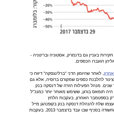
ירות בעניין גם בדנמרק, אסטוניה ובריטניה -
יהן הועברו הכספים.
חרון
, לאחר שהיומון הדני "ברלינגסקה" דיווח כי
צינור להלבנת כספים שמקורם ברוסיה, אלא גם
שנים. מנהל הפעילות הזרה של דנסקה בנק
בשיא הלבנות ההון, בין 2007 ל־2015 היה תומאס בורגן, ששימש מאוחר יותר כמנכ"ל
 רק בספטמבר האחרון, בעקבות הלחץ
 עצמו שלח להנהלת דנסקה בנק בקופנהגן מייל
עם מסמכים המעידים על הפעילות החשודה בסניף שבו עבד בדצמבר 2013. בעקבות