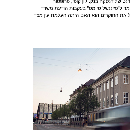
דנט של דנסקה בנק. ג'ון קופי, פרופסור
מר ל"פייננשל טיימס" בעקבות הודעת משרד
כל את החוקרים הוא האם היתה העלמת עין מצד