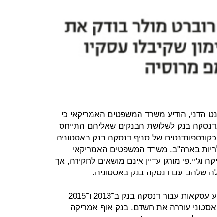
מנט הדני, הודיע משרד המשפטים האמריקאי כי
בדנסקה בנק לשלושת הבנקים שאליהם התייחס
ו כקורספונדנטים של סניף דנסקה בנק באסטוניה
ולריות בארה"ב. משרד המשפטים האמריקאי
 וג'יי.פי מורגן עדיין אינם מושאים לחקירה, אך
לה שלהם עם דנסקה בנק באסטוניה.
ג'יי.פי מורגן ודויטשה בנק הפסיקו לבצע עסקאות עבור דנסקה בנק ב־2013 ו־2015
סטוני עוררה את חשדם. בנק אוף אמריקה