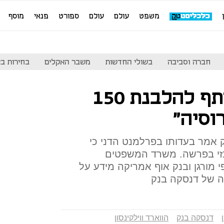
משפט
עולם
עולם
ספורט
פנאי
מוסף
חברה וסביבה
בשולי החדשות
משבר האקלים
בחירות בארה
"דויטשה בנק שותף להלבנת 150
וסיה"
 אמר בעדותו בפרלמנט הדני כי
כזי בפרשה. משרד המשפטים
י מורגן ובנק אוף אמריקה מידע על
ה של דנסקה בנק
דנסקה בנק
הווארד ווילקינסון