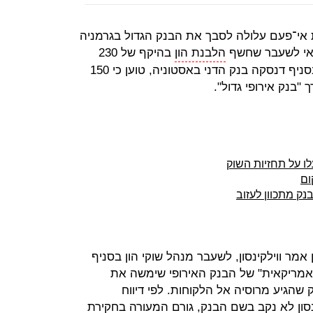
אי־פעם עלולה לסבך את הבנק הגדול בגרמניה
בנקאי לשעבר שחשף
הלבנת הון
בהיקף של 230
מיליארד דולר (כ־200 מיליארד יורו) בסניף דנסקה בנק הדני באסטוניה, טוען כי 150
"בנק אירופי גדול".
ום
ק מתכוון לעזוב
מר ווילקינסון, לשעבר מנהל שוקי הון בסניף
 אמריקאית" של הבנק האירופי שימשה את
הגיע מרוסיה אל הלקוחות. לפי דיווח
ינסון לא נקב בשם הבנק, גורם המעורה בחקירת