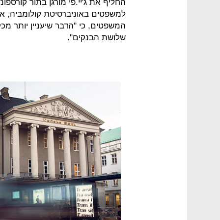
החליף את ג'יי.פי מורגן בתור קורספונ
למשפטים באוניברסיטת קולומביה, א
המשפטים, כי "הדבר שיעניין יותר מ
שלושת הבנקים".