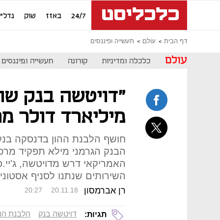
24/7
באזז
שוק
נדל"ן
דף הבית
עולם
תעשייה ופיננסים
עולם
כלכלה ומדיניות
קורונה
תעשייה ופיננסים
מיליארד דולר מר
חושף הלבנת ההון בדנסקה בנק
הבנק הגרמני מילא תפקיד מר
האמריקאי דרש מדויטשה, ג'יי.פ
השירותים שנתנו לסניף אסטוני
רן אברמסון
20:27
20.11.18
דויטשה בנק
הלבנת הון
תגיות: