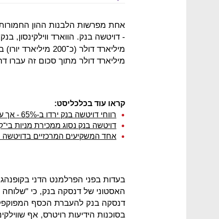
אחת מפרשות הלבנות ההון החמורות 
- דויטשה בנק. הווארד ווילקינסון, 
מיליארד דולר מתוך סכום זה עברו דרך 
קראו עוד בכלכליסט:
רווחי דויטשה בנק ירדו ב-65% - אך עלו על תחזיות השוק
דויטשה בנק נסוג ממכירת מניות בי־ק
אחד המשקיעים המרכזיים בדויטשה בנ
בעדות בפני הפרלמנט הדני בקופנהגן א
האסטוני של דנסקה בנק, כי "שלוחה
דנסקה בנק להעברת הכסף המפוקפק ש
בסוכנות הידיעות רויטרס, אף שווילק