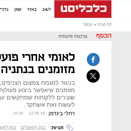
24/7
באזז
שוק
נדל"ן
דף הבית
הכסף
הכסף
צרכנות פיננסית
לאומי אחרי פועל
מזומנים בנתניה
בניגוד למגמת צמצום הצניפים,
מזומנים שיאפשר ביצוע פעולות
שוברים ללקוחות שמתקשים עם 
לעשות זאת אשתקד.
רחלי בינדמן
16:30
12.08.18
בנק הפועלים
בנק לאומ
תגיות: