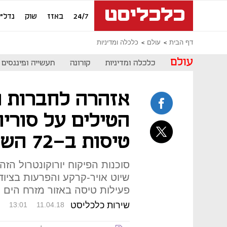
24/7
באזז
שוק
נדל"ן
דף הבית
עולם
כלכלה ומדיניות
עולם
כלכלה ומדיניות
קורונה
תעשייה ופיננסים
אזהרה לחברות 
הטילים על סוריה
טיסות ב-72 השעות הקרובות
סוכנות הפיקוח יורוקונטרול הז
שיוט אויר-קרקע והפרעות בציוד
פעילות טיסה באזור מזרח הים הת
שירות כלכליסט
13:01
11.04.18