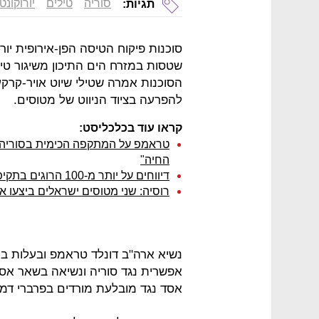
סוריה
טילים
יורוקונט
תגיות:
שטסות במזרח הים התיכון משיגור טילים אפשרי ל
הסוכנות אמרה שטילי שיוט אויר-קרקע
להפרעה בציוד הניווט של מטוסים.
קראו עוד בכלכליסט:
טראמפ על המתקפה הכימית בסוריה: "
החיה"
דיווחים על יותר מ-100 הרוגים בתקיפה כימית בסוריה; רוסיה מכחישה
רוסיה: שני מטוסים ישראלים ביצעו 
נשיא ארה"ב דונלד טראמפ ובעלות בר
אפשרית נגד סוריה ונשיאה בשאר אס
אסד נגד מובלעת מורדים בפרברי דמ