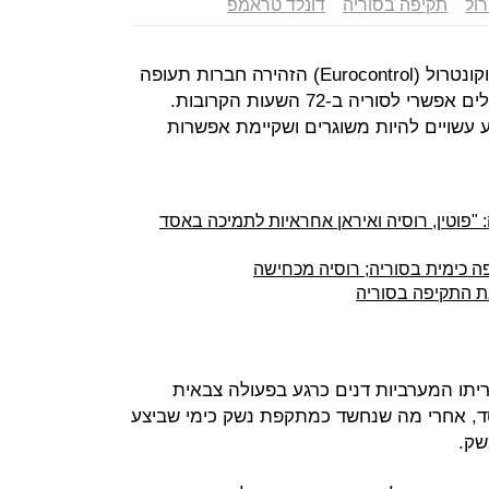
רול
תקיפה בסוריה
דונלד טראמפ
סוכנות פיקוח הטיסה הפן-אירופית יורוקונטרול (Eurocontrol) הזהירה חברות תעופה
סוריה ב-72 השעות הקרובות.
 עשויים להיות משוגרים ושקיימת אפשרות
פוטין, רוסיה ואיראן אחראיות לתמיכה באסד
את התקיפה בסוריה
יתו המערביות דנים כרגע בפעולה צבאית
ד, אחרי מה שנחשד כמתקפת נשק כימי שביצע
שק.