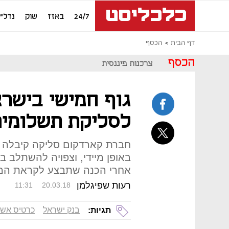
24/7
באזז
שוק
נדל"ן
דף הבית
הכסף
הכסף
צרכנות פיננסית
גוף חמישי בישרא
לסליקת תשלומים
חברת קארדקום סליקה קיבלה ר
באופן מיידי, וצפויה להשתלב ב
אחרי הכנה שתבצע לקראת המהל
רעות שפיגלמן
11:31
20.03.18
בנק ישראל
כרטיס אשר
תגיות: