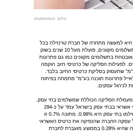
צילום: shutterstock
בו היא למעשה מתחרה של חברת טרנזילה בכל
הקשור לפעילות אבטחה של סליקת תשלומים מקוונים, פועלת מעל 10 שנים בשוק
ובטחת בתשלומים מקוונים כמו גם פתרונות
ים. לפעילות הסליקה של כרטיסי חיוב הוקמה
" שתעסוק בסליקת כרטיסי החיוב בלבד.
"אייל פתרונות תוכנה בע"מ" מתמחה בפיתוח
 מעמלת הסליקה הכוללת שמשלמים בתי עסק.
בשנת 2017 היקף העסקאות בכרטיסי אשראי בבתי עסק בישראל עמד על כ-294
מיליארד שקל והעמלה הממוצעת ששילמו בתי עסק היא 0.98%. מתוכה 0.7% זו
ל עסקה החברה שהנפיקה את כרטיס האשראי
עימו הלקוח ביצע את התשלום. היתרה שהיא 0.28% בממוצע מועברת לחברת