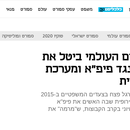
משפט
עסקי ספורט
עולם
ספורט
פנאי
מ
פורט עולמי
ספורט ישראלי
טוקיו 2020
ספורט ופוליטיקה
ם העולמי ביטל את
גד פיפ"א ומערכת
ת
האיגוד המייצג את שחקני הכדורגל פצח בצעדים המשפטיים ב-2015
ירופית שבה האשים את פיפ"א
יוני בקרב הקבוצות, ש"מרמה" את