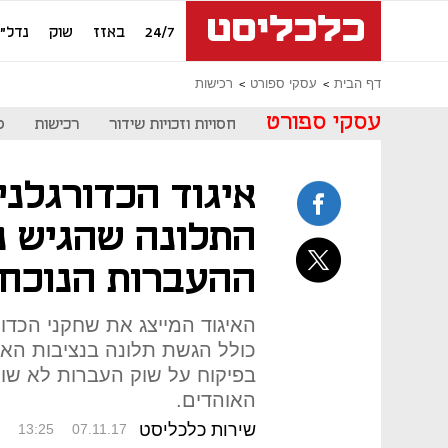
24/7
באזז
שוק
נדל"ן
דף הבית
עסקי ספורט
רכישות
עסקי ספורט
חסויות וזכויות שידור
רכישות
ס
איגוד הכדורגלני
התלונה שהגיש נ
ההעברות הנוכחי
כולל הגשת תלונה בנציבות הא
בפיקוח על שוק העברות לא שוו
האוהדים.
שירות כלכליסט
13:25
07.11.17