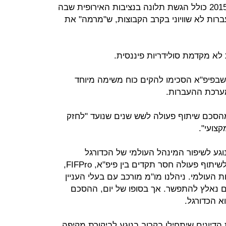
הכדורגל פצח בצעדים המשפטיים ב-2015 כולל הגשת תלונה בנציבות האירופית שבה
רות לא שוויוני בקרב הקבוצות, ש"מרמה" את
 לא מקדמת סולידריות פיננסית.
בפיפ"א הסכימו להקים כוח משימה מיוחד
מערכת ההעברות.
מהסכם שיתוף פעולה לשש שנים שנועד "לחזק
צועי".
וגע לשיפור המינהל העולמי של הכדורגל
מקצועי", הכריז אינפנטינו. "הייתי עד לשיתוף פעולה חסר תקדים בין פיפ"א, FIFPro,
ות העולמי. ניהלנו מו"מ מורכב עם בעלי העניין
ם נאלץ להתפשר. אך בסופו של יום, ההסכם
א הכדורגל.
דיונים שיתחילו בקרוב בנוגע לביקורת מקיפה