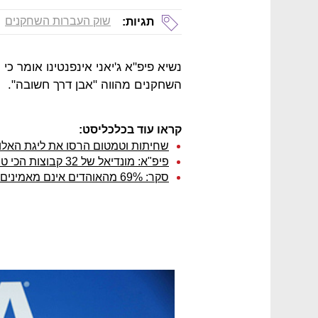
שוק העברות השחקנים
תגיות:
נשיא פיפ"א ג'יאני אינפנטינו אומר 
השחקנים מהווה "אבן דרך חשובה".
קראו עוד בכלכליסט:
שחיתות וטמטום הרסו את ליגת האלו
פיפ"א: מונדיאל של 32 קבוצות הכי טוב, של 48 - הכי רווחי
סקר: 69% מהאוהדים אינם מאמינים לפיפ"א