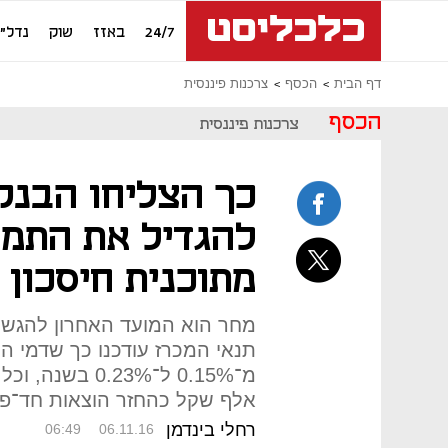
24/7
באזז
שוק
נדל"ן
דף הבית
הכסף
צרכנות פיננסית
הכסף
צרכנות פיננסית
כך הצליחו הבנק
להגדיל את התמו
מתוכנית חיסכון 
מחר הוא המועד האחרון להגשת 
תנאי המכרז עודכנו כך שדמי הנ
אלף שקל כהחזר הוצאות חד־פ
רחלי בינדמן
06:49
06.11.16