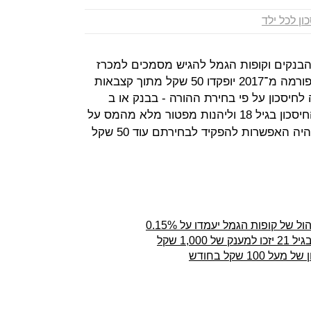
ון לכל ילד
ו הבנקים וקופות הגמל להגיש מסמכים למכרז
רפורמת חיסכון לכל ילד. במסגרת הרפורמה מ־2017 יופקדו 50 שקל מתוך קצבאות
חיסכון על פי בחירת ההורה - בבנק או ב
; הילדים יוכלו למשוך את החיסכון בגיל 18 וליהנות מפטור מלא מהמס על
רווחי ההון שנצברו לזכותם. להורים תהיה האפשרות להפקיד לבחירתם עוד 50 שקל
 של קופות הגמל יעמדו על 0.15%
1,0 שקל
1 שקל בחודש