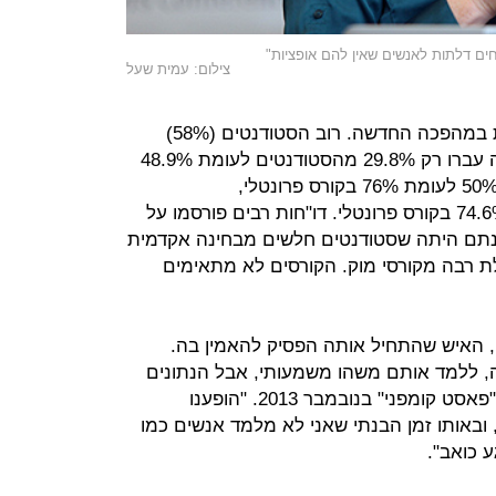
חים דלתות לאנשים שאין להם אופציות"
צילום: עמית שעל
אלא שהתוצאות בישרו את הבעייתיות במהפכה החדשה. רוב הסטודנטים (58%)
נכשלו בשלושת הקורסים. במתמטיקה עברו רק 29.8% מהסטודנטים לעומת 48.9%
בקורס פרונטלי רגיל. באלגברה עברו 50% לעומת 76% בקורס פרונטלי,
ובסטטיסטיקה עברו 54.3% לעומת 74.6% בקורס פרונטלי. דו"חות רבים פורסמו על
סקנתם היתה שסטודנטים חלשים מבחינה אקדמית
לת רבה מקורסי מוק. הקורסים לא מתאימים
 האיש שהתחיל אותה הפסיק להאמין בה.
 ללמד אותם משהו משמעותי, אבל הנתונים
לא תומכים בזה", אמר ת'רון בראיון ל"פאסט קומפני" בנובמבר 2013. "הופענו
 ובאותו זמן הבנתי שאני לא מלמד אנשים כמו
ע כואב".