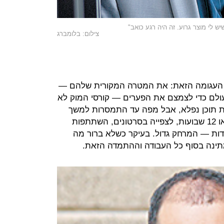
צילום: בלומברג
ת העגומה הזאת: את המטרה המקורית שלהם —
ולם כדי לצמצם את הפערים — קורסי המוק לא
ת תוכן נפלא, אבל מפה עד התמסרות למשך
כמה שעות בשבוע, במרוצת ארבעה או 12 שבועות, לצפייה בסרטונים, השתתפות
בודות — המרחק גדול. בעיקר כשלא ברור מה
תינה בסוף כל העבודה וההתמדה הזאת.