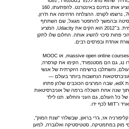
תית" שהוא נוהג ללמד בסטנפורד, מוסד
שגובה יותר מ־50 אלף דולר לשנה, והציע אותו בחינם באינטרנט. להפתעתו, 160
אלף איש מ־190 מדינות, בני 10 עד 70, נרשמו לקורס. ההצלחה הדהימה את ת'רון,
ברסיטה ובהמשך להתפטר מגוגל, שם השתתף
בפיתוח גוגל גלאס והמכונית האוטונומית. ב־2012 הוא הקים את Udacity, המציע
י פחות סיכוי להשיג אותה. החלום שלו לתקן
ורת אוהדת ובפרסים רבים.
באותה שנה קמו עוד שני מיזמים של massive open online courses, או MOOC
רו נג, גם הם מסטנפורד, הקימו את קורסרה,
עולם, והשתלבו ברשימה היוקרתית של אנשי
אוניברסיטאות הנחשבות ביותר בעולם —
הרווארד ו־MIT — חברו כדי להקים את edX, שבה המרצים הכוכבים שלהן פתחו
תוך שנה אחת השכלה ברמה של אוניברסיטאות
של כל העולם, גם העני והחלש. תנו לילד
כף ידו.
יפורניה אז, ג'רי בראון, שבשלהי "שנת המוק",
Udacit שלושה קורסי מוק במתמטיקה, סטטיסטיקה ואלגברה, למען