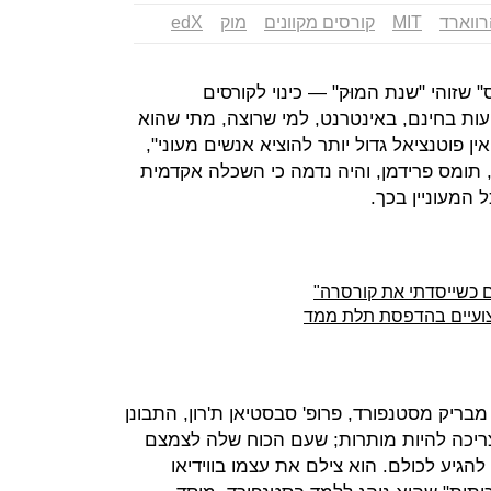
ווארד
MIT
קורסים מקוונים
מוק
edX
ורק טיימס" שזוהי "שנת המוּק" — כינוי לקורסים
ות בחינם, באינטרנט, למי שרוצה, מתי שהוא
ן פוטנציאל גדול יותר להוציא אנשים מעוני",
 תומס פרידמן, והיה נדמה כי השכלה אקדמית
 המעוניין בכך.
ם כשייסדתי את קורסרה"
ועיים בהדפסת תלת ממד
ריק מסטנפורד, פרופ' סבסטיאן ת'רון, התבונן
ריכה להיות מותרות; שעם הכוח שלה לצמצם
להגיע לכולם. הוא צילם את עצמו בווידיאו