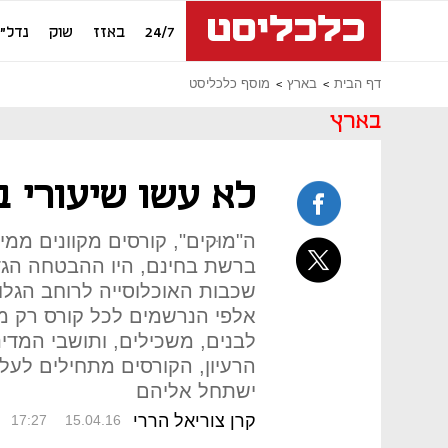
24/7
באזז
שוק
נדל"ן
דף הבית
בארץ
מוסף כלכליסט
בארץ
לא עשו שיעורי ב
ה"מוּקים", קורסים מקוונים ממ
ברשת בחינם, היו ההבטחה הג
שכבות האוכלוסייה לרוחב הגל
אלפי הנרשמים לכל קורס רק מע
לבנים, משכילים, ותושבי המדינ
הרעיון, הקורסים מתחילים לע
ישתחל אליהם
קרן צוריאל הררי
17:27
15.04.16