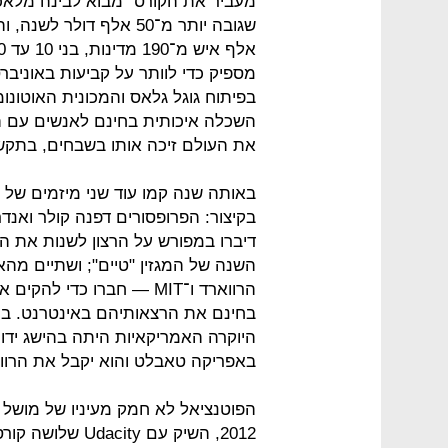
מעביר את הקורס "מבוא לבינה מלאכו
מספיק כדי לוותר על קביעות באוני
השכלה איכותית בחינם לאנשים עם הכ
את העולם זיכה אותו בשבחים, בתקש
בקיצור: הפרופסורים דפנה קולר ואנד
דיברו במפורש על הרצון לשנות את ה
השנה של המגזין "טיים"; ושתיים מה
בחינם את הרצאותיהם באינטרנט. ב
היוקרה האמריקאיות היתה בהישג ידו 
באפריקה טאבלט והוא יקבל את הרווארד ו־MIT ל
הפוטנציאל לא חמק מעיניו של מושל קל
2012, השיק עם y