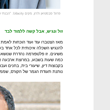
פרופ' סבסטיאן ת'רון, מקים Udacity. "הבנתי שיש לי מוצר גרוע. זה היה רגע כואב"
זול ונגיש, אבל קשה ללמוד לבד
מאז הצטברו עוד ועוד הוכחות לאמ
להנגיש השכלה איכותית לכל אחד בע
משיגים. זו פלטפורמה נהדרת שנושא
בקבוצות דיון, שיעורי בית, בחנים וע
נותנת תעודת הגמר של הקורס, שממ