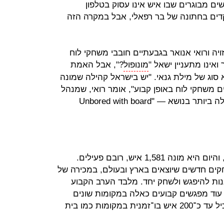
ם מבוגרים שבו איש אינו עסוק בטלפון
תקדים בחתונה של בר רפאלי, אבל במקרה הזה
יה ורואי אנואר בגבעתיים חובבי משחקי לוח
ואינו מתעניין ישאל "
מונופול
?", אבל האמת
 סוג של מילת גנאי. "יש בישראל קהילה שמונה
1, איש שמשחקים משחקי לוח באופן קבוע", אומר רואי, שמנהל
את קבוצת הפייסבוק הישראלית הגדולה ביותר בנושא — "Unbored with board
את הקבוצה הקימו רואי וזויה ב־2007, והיום היא מונה 1,581 איש, רובם פעילים.
ים חדשים שיוצאים בארץ ובעולם, במכירה של
נות להיפגש ולשחק יחד. מלבד הערב הקבוע
 עוד מפגשים קבועים כאלה במקומות שונים
בארץ, חלקם גדולים יותר ויכולים להכיל עד כ־200 איש בו־זמנית במקומות כמו בית