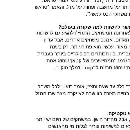
"משחקי הלוח נחלקים לשני ז'אנרים", מסביר רואי (37), "יורו־גיימס ואמרי־טראש.
יותר על מחשבה ופחות על מזל, והאמרי־טראש
ו משחקי הכס למשל".
פשר להשוות למה שקורה בעולם?
לאחרונה המשחקים התחילו להגיע גם לרשתות
 האדום. אמנם משחקים אחדים, אבל עדיין
 מאוד, עכשיו הוא פתוח יותר. רק בשנה
ית. בין הכותרים הפופולריים ביותר בעברית
רמני 'המתיישבים של קטאן' שהוא אחת
־'coup' ו'מלך טוקיו'".
כלל עד שעה וחצי", אומר רואי. "לכל משחק
נויים בצורה כזו שבה לא יקרה מצב שבו המזל
 טקטיקה.
 אבל מהדור הישן. במשחקים של היום יש יותר
ים למשימות וצריך לגלות מי מהאנשים