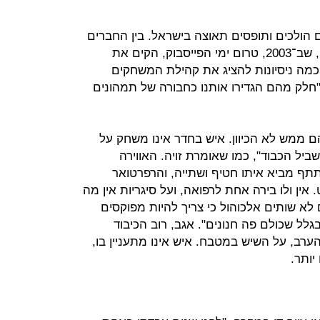
 הולכים ותופסים תאוצה בישראל. בין החברים
הוותיקים בקהילה נמצא גלעד ירניצקי, שב־2003, טרום ימי הפייסבוק, הקים את
 כמה ניסיונות להציג את קהילת המשחקים
חלק מהם הגדירו אותנו כחבורה של תמהונים
ם ממש לא הכיוון. איש בחדר אינו משחק על
יל הכבוד", כמו שאומרת זויה. האווירה
תף מביא איתו חטיף ושתייה, והרפרטואר
 אין ולו בירה אחת לרפואה, ועל סיגריות אין מה
לא שותים אלכוהול כי צריך להיות מפוקסים
גלל שכולם פה חנונים". אגב, רוב הכיבוד
רב, על השיש במטבח. איש אינו מתעניין בו,
יותר.