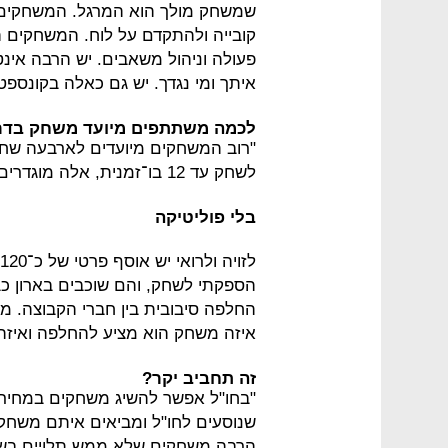
שמשחק מולך הוא המרגל. המשחקים ב
קובייה ולהתקדם על לוח. המשחקים 
פעולה וניהול משאבים. יש הרבה אינט
איתך ומי נגדך. יש גם כאלה בקונספ
לכמה משתתפים מיועד משחק בדר
"רוב המשחקים מיועדים לארבעה שחק
לשחק עד 12 בו־זמנית, אלה מוגדרים יותר כמשחקי מסיבות".
בלי פוליטיקה
הספקתי לשחק, והם שוכבים בארון כב
החלפה סיבובית בין חברי הקבוצה. מי
איזה משחק הוא מציע להחלפה ואיזה 
זה תחביב יקר?
שנוסעים לחו"ל ומביאים איתם משחקי
הרבה משחקים שלא ממש תלויים בשפ