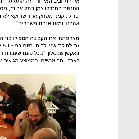
אל התחביב המיוחד הזה התגלגלו רואי
'פריק'. קנינו משחק אחד שדווקא לא מ
אהבנו, ומאז אנחנו משחקים".
באקשן שבסלון. "בכל פעם שעברנו דיר
לארח יותר אנשים. בממוצע מגיעים אלינו 30 איש אחת לשבו