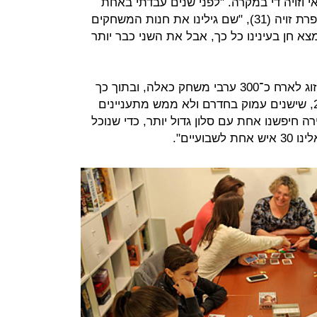
 וזויה די במקרה. "לפני שנים עבדתי באחת
החנויות במרכז ויצמן בתל אביב", מספרת זויה (31), "שם גילינו את חנות המשחקים
צא חן בעינינו כל כך, אבל את השני כבר יותר
מאז פתחו את הקבוצה הספיקו בני הזוג לארח כ־300 ערבי משחק כאלה, ובתוך כך
גם להוליד שני ילדים, היום בני 5 ו־2.5, שישנים עמוק בחדרם ולא ממש מתעניינים
ה חיפשנו אחת עם סלון גדול יותר, כדי שנוכל
עיים".