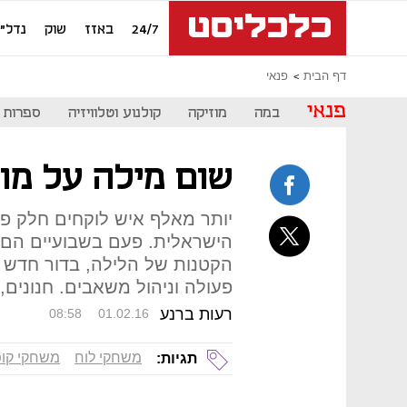
24/7
באזז
שוק
נדל"ן
דף הבית
פנאי
פנאי
במה
מוזיקה
קולנוע וטלוויזיה
ספרות
שום מילה על מונ
יותר מאלף איש לוקחים חלק פ
הישראלית. פעם בשבועיים הם 
הקטנות של הלילה, בדור חדש 
פעולה וניהול משאבים. חנונים
רעות ברנע
08:58
01.02.16
משחקי לוח
משחקי קו
תגיות: