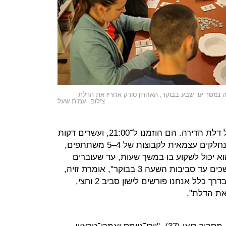
 נמשך עד שבע בבוקר, האחרון טורק אחריו את הדלת
צילום: עמית שעל
ואכן, המבקרים הולכים ומתדפקים על דלת הדירה. הם הוזמנו ל־21:00, ועשרים דקות
אחר כך כבר אין כיסא פנוי אחד. הם נחלקים עצמאית לקבוצות של 4–5 משתתפים,
 יכול לשקוע בו במשך שעות, עד שעוברים
למשחק אחר. "רוב ערבי המשחק נמשכים עד סביבות השעה 3 בבוקר", אומרת זויה,
"והיו כאלה שנמשכו גם עד 7 בבוקר. בדרך כלל אנחנו פורשים לישון סביב 2 וחצי,
את הדלת".