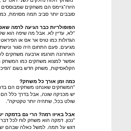
היורו־גיימס הם משחקים שמבוססים 
סובבים יותר סביב תמה מסוימת, כמ
הפופולריות כבר הגיעה לרמה שא
"לא, עדיין לא. אבל מה שיפה הוא ש
הגדולות כמו טויס אר אס או הפיראט
מגיעים. פעם התחום היה סגור ונישתי
האחרונה תורגמו ארבעה משחקים לעבר
אפשר למצוא משחקים כמו המשחק הג
הקלאסיקות, משחק חדש בשם 'הפיכה' שהוא תרגום ל
כמה זמן אורך כל משחק?
"המשחקים שאנחנו משחקים הם בדרך 
יש מכניקה שונה, אבל בדרך כלל הם ב
שולט בכל, שתהיה יותר טקטיקה".
אבל באיזו רמה? הרי גם בדמקה יש
"נכון. דמקה הוא משחק לוח לכל דבר,
דגש על תמה. למשל כאלה שבהם יוצא