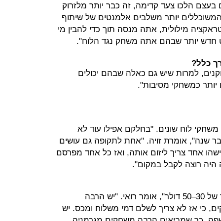
עצם הלכו צעד קדימה, זה כבר יותר מלזרוק
המשוכללים יותר משלבים אלמנטים של שיתוף
ראקציה מילולית, אתה מנסה תוך כדי להבין מי
ט חדש יותר שבהם אתה משחק נגד הלוח".
ך כלל?
נים, למרות שיש גם כאלה שבהם יכולים
לזויה ולרואי יש אוסף פרטי של כ־120 משחקי לוח שונים. "בחלקם אפילו עוד לא
ר שנה", אומרת זויה. "אחת לתקופה גם עושים
שהו אחד צריך ליזום אותה, ואז כל אחד מפרסם
היה רוצה לקבל במקום".
"בחו"ל אפשר להשיג משחקים במחיר של 30–50 דולר", אומר רואי. "יש הרבה
ם, כי אז לא צריך לשלם דמי משלוח ומכס. יש
ה, כך שמביאים הרבה משחקים מגרמניה.