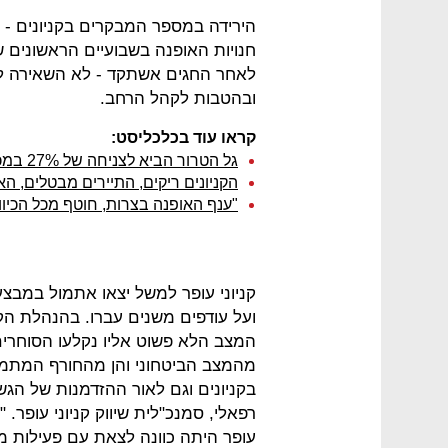
חנויות האופנה בשבועיים הראשונים 
לאחר החגים אשתקד ‑ לא השאירה ל
ובהטבות לקהל הרחב.
קראו עוד בכלכליסט:
גל הטרור הביא לצניחה של 27% במכירות האופנה
הקניונים ריקים, התיירים מבטלים, 
"ענף האופנה בצרות, חוטף מכל הכיוו
ועל עודפים משנים עברו. בהנהלת ה
המצב הלא פשוט אליו נקלעו הסוחרים 
מהמצב הביטחוני והן מהחורף המתמ
בקניונים וגם לאור ההזדמנות של הג
רפאלי, סמנכ"לית שיווק קניוני עופר. 
עופר היתה כוונה לצאת עם פעילות מ