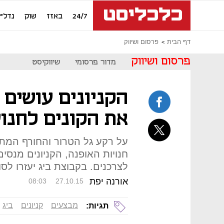
24/7
באזז
שוק
נדל"ן
דף הבית
פרסום ושיווק
פרסום ושיווק
מדור פרסומי
שיווקיסט
הקניונים עושים 
את הקונים לחנוי
על רקע גל הטרור והחורף המתמ
חנויות האופנה, הקניונים מנס
לצרכנים. בקבוצת ביג יעזרו לס
אורנה יפת
08:03
27.10.15
מבצעים
קניונים
ביג
תגיות: