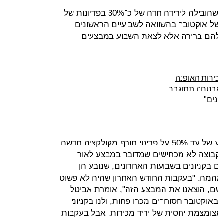
הירידה במספר המבקרים בקניונים ‑ שהובילה לירידה חדה של כ־30% בפדיונות של
של אוקטובר בהשוואה לשבועיים הראשונים
הם ברירה אלא לצאת השבוע במבצעים
האבטחה תתוגבר
נים"
קניוני עופר למשל יצאו אתמול במבצע של עד 50% על פריטי חורף מקולקציה חדשה
קבוצה לא מכחישים שמדובר במבצע לאור
בקניונים בשבועות האחרונים, שנובע הן
המה. "בעקבות החודש האחרון שהיה לא פשוט
שם, הוצאנו את המבצע הזה", אומרת אביטל
"באוקטובר הסוחרים מכרו פחות, ולנו בקניוני
צומצמת יחסית של יריד מכירות, אבל בעקבות