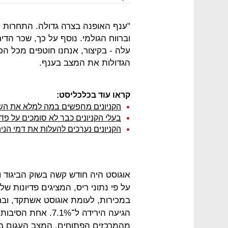
"ענף האופנה בצרה גדולה. התחרות 
וברווח הגולמי. נוסף על כך, שכר הד
עלה - בקיצור, אנחנו חוטפים מכל ה
הגדולות את המצב בענף.
קראו עוד בכלכליסט:
הקניונים מחפשים במה למלא את הש
בעלי הקניונים כבר לא סומכים על פדיו
הקניונים נערכים להעלות את דמי הניהול ל
אוגוסט היה חודש קשה בשוק הביגוד 
במכירות, לעומת אוגוסט אשתקד, ובחנ
הגיעה הירידה ל־.1%
מהמרכזים הפתוחים. המצב העגום ב