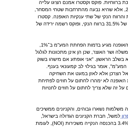
שכת ברווחיות. פוקס וקסטרו אמנם הציגו עלייה
בהכנסות במחצית הראשונה של 2015, אלא שהיא נבעה מהתרחבות שטחי המסחר,
והרווח הנקי של שתי ענקיות האופנה. קסטרו
סיימה את המחצית הראשונה בירידה של 31.5% ברווח הנקי, ופוקס רשמה ירידה של
האור בקצה המנהרה של קמעונאיות האופנה מגיע בדמות הפחתת המע"מ ב־1%,
לה ושר האוצר, שכן הן אינן מתכוונות לגלגל
בשלב הראשון. "אני אופתע אם מישהו בשוק
המע"מ", אומר בגילוי לב קמעונאי בענף.
ה אל הצרכן אלא לאזן במעט את השחיקה
 האופנה לא ימהרו לחתום על חוזים לפתיחת
 על זה שלא צריך לחתום על חוזים לחנויות
 משלמות נשארו גבוהים, והקניונים ממשיכים
רון
למשל, חברת הקניונים הגדולה בישראל,
רשמה ברבעון השני השנה עלייה של 3.4% בהכנסה הנקייה משכירות (NOI), לעומת