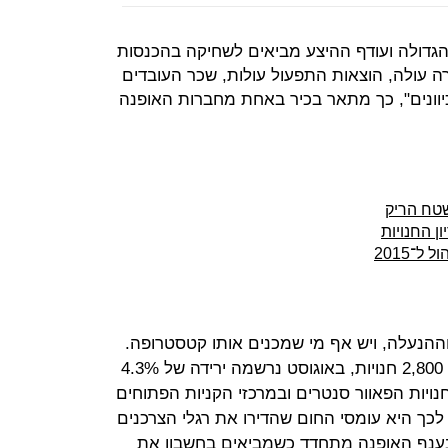
הגדולה ועודף ההיצע מביאים לשחיקה בהכנסות
ירה עולה, הוצאות התפעול עולות, שכר העובדים
כיוונים", כך מתאר בכיר באחת מחברות האופנה
טח הריק
ן החנויות
־2015
וההנעלה, ויש אף מי שמכנים אותו קטסטרופה.
על פי נתוני ריס, המציגים פדיונות של 2,800 חנויות, באוגוסט נרשמה ירידה של 4.3%
ויות הפאוור סנטרים ובמרכזי הקניות הפתוחים
7. אחת הסיבות לכך היא עומסי החום שהדירו את רגלי הצרכנים
ענף האופנה מתחדד כשמביאים בחשבון את