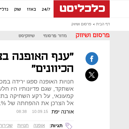
24/7
באזז
שוק
נדל"ן
דף הבית
פרסום ושיווק
פרסום ושיווק
מדור פרסומי
שיווקיסט
"ענף האופנה בצ
הכיוונים"
חנויות האופנה ספגו ירידה במכ
אשתקד, שגם פדיונותיו היו חל
קמעונאי, על רקע השחיקה בתו
אל הצרכן את ההפחתה של 1% במע"מ
אורנה יפת
08:38
10.09.15
אופנה
חנויות
שכירות
תגיות: