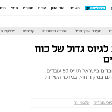
משפט
שוק ההון
עולם
ספורט
פנאי
מוס
ת
סקירת שוקי חו"ל
השורה התחתונה
קריפטו
פרויקט פע
 לגיוס גדול של כוח
ם
החברה המעסיקה כיום כ-20 עובדים בישראל תגייס 50 עובדים
תם במיקור חוץ, במרכזי השירות
יוס עובדים
אלגומייזר