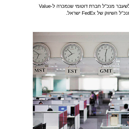
אלגומייזר מנוהלת על ידי נועם בנד, לשעבר מנכ"ל חברת דוטומי שנמכרה ל-Value