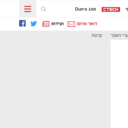
ף
Dun's 100
דואר אדום
ועידות
רי השכר
קרנות