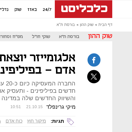
24/7
באזז
שוק
נדל"ן
דף הבית
שוק ההון
בורסת ת"א
שוק ההון
בורסת ת"א
שוקי חו"ל
מט"ח וסחורו
אלגומייזר יוצאת
אדם - בפיליפיני
חדשים בפיליפינים - ותעסיק או
והשיווק החדשים שלה במדינה
מיקי גרינפלד
10:51
21.10.15
מיקור חוץ
כוח אדם
ג
תגיות: