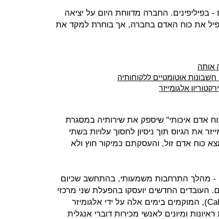
 - בפיליפינים. החברה מדווחת היום על יציאה
יכפיל את כוח האדם בחברה, אך בוחרת למקד את
ה אותה
 חשבונות אוטומטיים ללקוחותיה
קטוריון אלגומייזר
כוח אדם איכותי" שיספק את שירותיה במסגרת
ר את הגיוס תוך ניסיון לחסוך עלויות בשתי
מצא כוח אדם זול, והעסקתם כמיקור חוץ ולא
ובר בגיוס של 50 עובדים - מהלך התרחבות משמעותי, בהתחשב שכיום
גומייזר בישראל 20 עובדים. העובדים החדשים יועסקו בהפעלת שני מרכזי
שירות חדשים של החברה (Call Centers), המוקמים בימים אלה על ידי אלגומיזר
ראיונות ומיונים לאנשי מכירות דוברי אנגלית