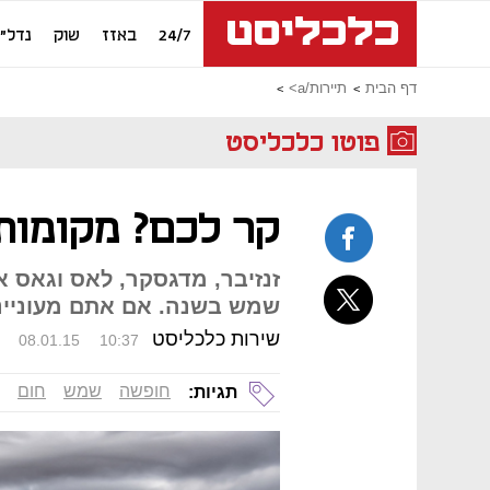
24/7
באזז
שוק
נדל"ן
דף הבית
תיירות/a>
פוטו כלכליסט
קר לכם? מקומות
זנזיבר, מדגסקר, לאס וגאס 
שמש בשנה. אם אתם מעוניינ
שירות כלכליסט
08.01.15
10:37
חופשה
שמש
חום
תגיות: