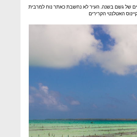
ת השוכנת בסקלטון קוסט. במקום יורדים פחות מ-2.5 סנטימטרים של גשם בשנה. העיר לא נחשבת כאתר נוח למרבית
יינוס האטלנטי הקרירים