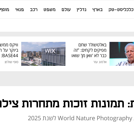
כלכליסט-טק
בארץ
נדל"ן
עולם
משפט
רכב
פנאי
מוסף
באלטשולר שחם
וויקס ממש
מפיקים לקחים: "זה
ביוקר על ר
כבר לא 'וואן מן' שואו
44
של גילעד"
אלמוג עזר
סופי שולמן
מיליון דולר
 תמונות זוכות מתחרות צילו