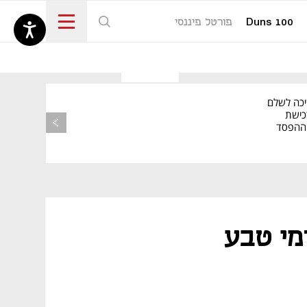
Duns 100
פורטל פיננסי
נפתח בכרטיסייה חדשה
יכה לשלם
כישת
BASE: ההפסד
הרבעוני זינק ל-76
מי טבע