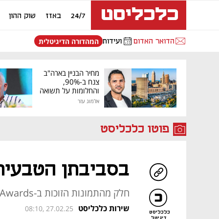
24/7
באזז
שוק ההון
הדואר האדום
ועידות
המהדורה הדיגיטלית
מחיר הבניין בארה"ב
צנח ב-90%,
והחלומות על תשואה
גבוהה התנפצו
אלמוג עזר
פוטו כלכליסט
בסביבתן הטבעית:
חלק מהתמונות הזוכות ב-World Nature Photography Awards לשנת 2025
שירות כלכליסט
08:10, 27.02.25
כלכליסט
דיגיטל