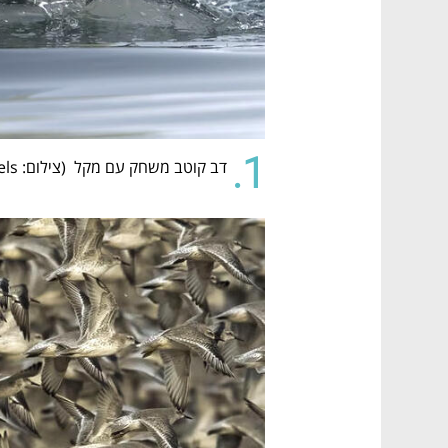
1.
דב קוטב משחק עם מקל  (
צילום: Tom Nickels