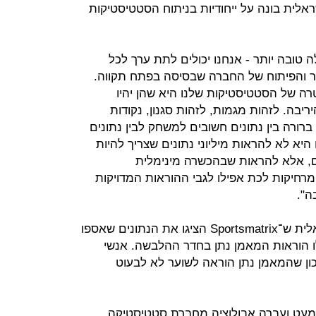
ם. חברת Sportsmatrix הישראלית בונה על ייחודיות בניתוח הסטטיסטיקות
לה טובה יותר - אנחנו יכולים לתת ערך לכל
קר והפיתוח של החברה שבסיסה בפתח תקווה.
ה של הסטטיסטיקות שלנו היא שהן יהיו
יבה. לזהות מגמות, לזהות סגנון, נקודות
 ברורה בין נתונים חשובים למשחק לבין נתונים
יא לא להראות מיליוני נתונים שצריך להיות
ם, אלא להראות שבהכשרה מינימלית
חיקות לכת אפילו לגבי ההוראות המדויקות
ה".
כהן מספר על פגישה עם קבוצה ישראלית ש־Sportsmatrix הציגו את הנתונים שאספו
ו הוראות המאמן נתן בחדר ההלבשה. אנשי
כון שהמאמן נתן הוראה לשוער לא לבעוט
מעט ועברה אבולוציה מחברת סטטיסטיקה