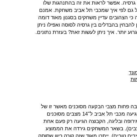
 גרסיה. אפשר לראות את זה בהתנהגות שלו
 גם לפי איך שמכבי תל אביב משחקת. אמנם
כי הצהובים עדיין משחקים בסגנון מאוד דומה
להבחין בהבדלים בין גרסיה לסוסה ואפילו ניתן
וע יותר. איך ניתן לעשות זאת? בעזרת נתונים.
ונד
ות
ה פחות מצבי הבקעה מסוכנים מאשר זו של
גרסיה. בפלייאוף של עונת 2012/13 הגיעה מכבי תל אביב ל־14 מצבים מסוכנים
ופה ובליגה, הקבוצה הגיעה רק פעם אחת
 מ־14 מצבים (נגד גיורי - 17 מצבים). בשאר המשחקים גירדה את הממוצע
 טובים). ייתכן מאוד שזה קורה כיוון שסוסה