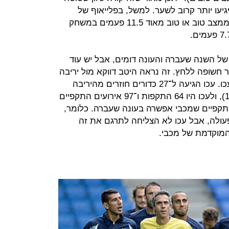
יעו יותר קרוב לשער. למשל, בפלייאוף של
השנה שעברה מכבי תל אביב בעטה ממצב טוב או טוב מאוד 11.5 פעמים במשחק
ל השנה שעברה והעונה דומים, אבל יש עוד
 חשופה ללחץ. זה נראה היטב דווקא מול יריבה
נחותה יותר מבאזל או גיורי - הפועל עכו. עכו הגיעה ל־27 כדורים חוזרים מהיריבה
(בעונה שעברה הממוצע עמד על 18.8), ולעכו היו 64 התקפות ו־97 אירועים התקפיים
פות ו־81 אירועים התקפיים שמכבי אפשרה בעונה שעברה. כלומר,
עולה, אבל עכו לא הצליחה לתרגם את זה
 המוקדמת של מכבי.