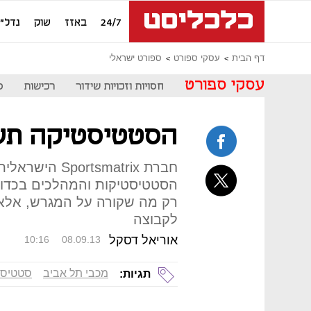
24/7
באזז
שוק
נדל"ן
דף הבית
עסקי ספורט
ספורט ישראלי
עסקי ספורט
חסויות וזכויות שידור
רכישות
ס
הסטטיסטיקה תש
חברת rtsmatrix
הסטטיסטיקות והמהלכים בכדור
רק מה שקורה על המגרש, אלא 
לקבוצה
אוריאל דסקל
10:16
08.09.13
מכבי תל אביב
סטטיסט
תגיות: