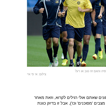
סיה והאם זה טוב או רע?
צילום: אי פי איי
ים שאתם אולי רגילים לקרוא, וזאת מאחר
בים 'מסוכנים' וכו'), אבל זו בדיוק כוונת