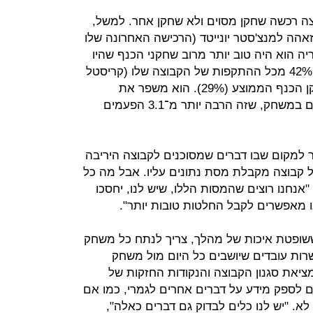
צה רכשה שחקן מסוים ולא שחקן אחר. למשל,
זאהה למנצ'סטר יונייטד (הרכישה האחרונה שלו
ריה הוא היה טוב יותר מרוב שחקני הכנף שהיו
בשוק. הוא "השתתף בצורה טובה" ב־42% מכל ההתקפות של הקבוצה שלו (קריסטל
פאלאס) - שזה הרבה יותר טוב משחקן הכנף הממוצע (29%). הוא משפר את
ההתקפות של הקבוצה שלו 5.7 פעמים במשחק, שזה הרבה יותר מ־3.1 הפעמים
 למקום שבו דברים שמסוכנים לקבוצה היריבה
כל קבוצה מקבלת מסת נתונים עליו. אבל מה כל
"אנחנו רוצים שהמסות הללו, שיש לנו, יחסכו
 מאפשרים לקבל החלטות טובות יותר".
ששופטת איכות של מהלך, צריך לנתח כל משחק
ה עשרות עובדים שיושבים כל היום מול משחק
ציאת סגנון הקבוצה והנקודות החזקות של
 לספק מידע על דברים אחרים לגמרי, כמו אם
א. "יש לנו כלים לבדוק גם דברים כאלה",