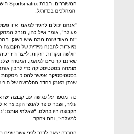
המשוררי
והמהלכים בכדורגל.
"אנחנו יכולים להגיד למאמן איזו פעו
פעולה", אומר אייל כהן, מנהל המח
"זה מאוד שונה ממה שיש בשוק. המטר
מיועדות להבנה מיידית של הקבוצה היר
חולשה ונקודות חזקות. לייצר היררכיה
שאינם קריטיים למאמן. המטרה שלנו ה
מומחה בסטטיסטיקה כדי להבין אות
בסטטיסטיקה אפשר להסיק מסקנות מר
שנתן מאמן בחדר ההלבשה של היריב
עליה, ושבה סיפר לאנשי הקבוצה איל
הקבוצה היו בהלם. "שאלתי אותם: 'נ
למעלה?', והם צחקו".
החברה יצאה לדרך לפני עשר שנים כ