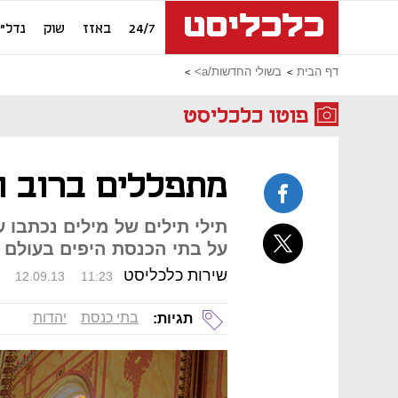
24/7
באזז
שוק
נדל"ן
דף הבית
בשולי החדשות/a>
פוטו כלכליסט
מתפללים ברוב ה
תילי תילים של מילים נכתבו 
על בתי הכנסת היפים בעולם
שירות כלכליסט
12.09.13
11:23
בתי כנסת
יהדות
תגיות: