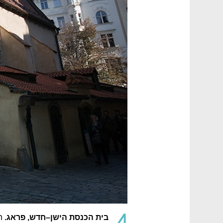
4.
בית הכנסת הישן–חדש, פראג.
הא