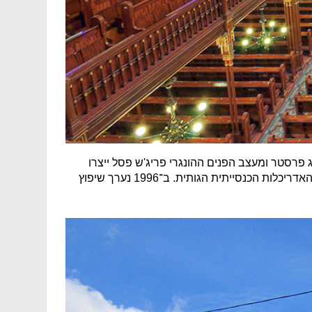
־1859. האדריכל הגרמני לודוויג פרסטר ומעצב הפנים ההונגרי פריג'ש פסל ייצרו
מבנה מרשים: שטחו 1,620 מ"ר, גובהו 25 מטר והוא מכיל כ־3,000 מתפללים. העיצוב הפנימי הושפע מהאדריכלות הכנסייתית הגותית. ב־1996 נערך שיפוץ