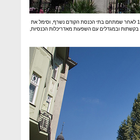
. נמצא במבנה מרשים בעל כיפה מרובעת הנראית למרחוק. הוא נחנך ב־1904 לאחר שמתחם בתי הכנסת הקודם נשרף, וסימל את
ין בקשתות ובמגדלים עם השפעות מאדריכלות הכנסיות,