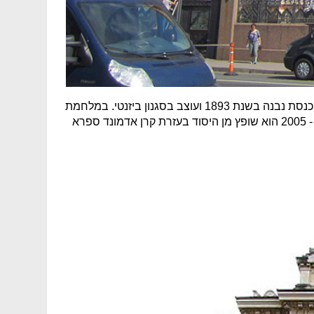
השני בגודלו באירופה עם מקום ל-1,200 מתפללים. בית הכנסת נבנה בשנת 1893 ועוצב בסגנון ביזנטי. במלחמת
העולם השניה, הופגז בית הכנסת על-ידי הכוחות הגרמנים, אך מבנה בית החולים שרד. בין השנים 2000 - 2005 הוא שופץ מן היסוד בעזרת קרן אדמונד ספרא