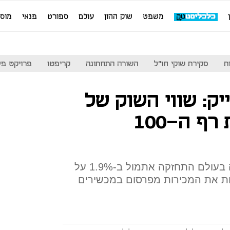
משפט
שוק ההון
עולם
ספורט
פנאי
מוס
ת
סקירת שוקי חו"ל
השורה התחתונה
קריפטו
פרויקט פע
ק: שווי השוק של
פייסבוק חצה את רף ה-100
מניית הרשת החברתית הגדולה בעולם התחזקה אתמול ב-1.9% על
ת את המכירות מפרסום במכשירים