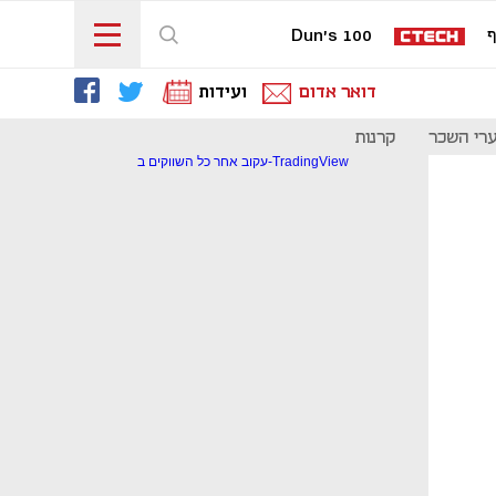
ף
Dun's 100
דואר אדום
ועידות
רי השכר
קרנות
עקוב אחר כל השווקים ב-TradingView