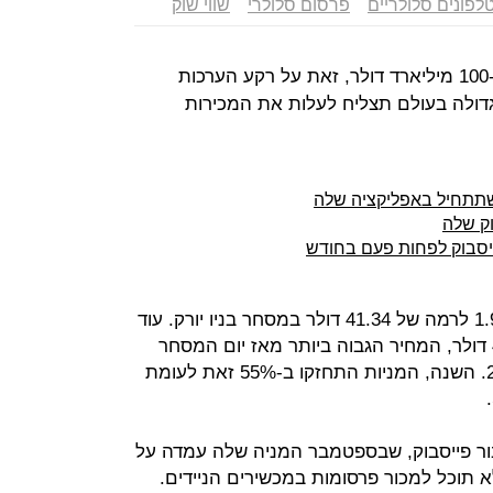
לפונים סלולריים
פרסום סלולרי
שווי שוק
שווי השוק של פייסבוק חצה את רף ה-100 מיליארד דולר, זאת על רקע הערכות
דולה בעולם תצליח לעלות את המכירות
 שתתחיל באפליקציה שלה
וק שלה
יסבוק לפחות פעם בחודש
מניית החברה התחזקה אתמול ב-1.9% לרמה של 41.34 דולר במסחר בניו יורק. עוד
קודם לכן היא הגיעה לרמה של 41.94 דולר, המחיר הגבוה ביותר מאז יום המסחר
הראשון של פייסבוק ב-18 במאי, 2012. השנה, המניות התחזקו ב-55% זאת לעומת
ור פייסבוק, שבספטמבר המניה שלה עמדה על
החשש שלא תוכל למכור פרסומות במכשירים הניידים.