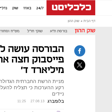
24/7
באזז
שוק
נדל"ן
דף הבית
שוק ההון
שוק ההון
בורסת ת"א
שוקי חו"ל
מט"ח וסחורו
הבורסה עושה ליי
מיליארד ד'
רקע ההערכות כי תצליח להעלו
ניידים
בלומברג
11:25
27.08.13