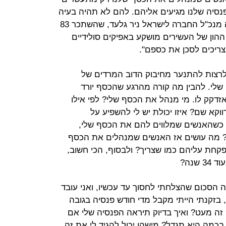
פנסיה שלנו מגיעים אליהם. להם לא תהיה בעיה
אחרי הפרישה. איך אמר רק לאחרונה מנכ"ל החברה לישראל ניר גלעד, שהשתכר 83
 ההון של העשירים מושקע באפיקים סולידיים
ריכים לסכן את כספם".
לרצות להתנער מחיבוק הדוב המרדים של
לי. להבין מה קורה מהרגע שהכסף יורד
זדקק לו. מי מנהל את הכסף שלי? לפי אילו
וקא שם? איזו יכולת יש לי להשפיע על
כשהאנשים שמלווים להם את הכסף שלי,
ו? מה עושים אז האנשים שמנהלים את הכסף
קחת עליהם כמו שצריך? ולבסוף, הכי חשוב,
שנה?
ה הסכום שהצלחתי לחסוך עד עכשיו, ואני עובד
 מחר, בזקנתי הייתי מקבל מדי חודש פנסיה בגובה
? זה מעט? ואיך בדיוק תיראה הפנסיה שלי אם
כמה היא תגדל? מישהו יכול להגיד לי את זה