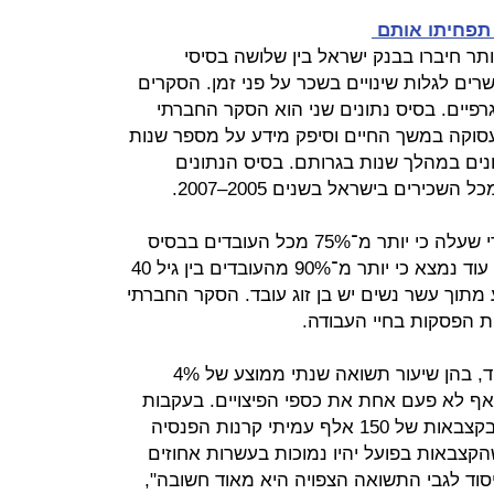
 תפחיתו אותם
תר חיברו בבנק ישראל בין שלושה בסיסי
ים לגלות שינויים בשכר על פני זמן. הסקרים
גרפיים. בסיס נתונים שני הוא הסקר החברתי
ת ובתעסוקה במשך החיים וסיפק מידע על מספר שנות
נים במהלך שנות בגרותם. בסיס הנתונים
הנתונים התמקדו בזוגות נשואים אחרי שעלה כי יותר מ־75% מכל העובדים בבסיס
הנתונים של רישומי המס היו נשואים. עוד נמצא כי יותר מ־90% מהעובדים בין גיל 40
ע מתוך עשר נשים יש בן זוג עובד. הסקר החברתי
ת הפסקות בחיי העבודה.
החישובים נעשו תחת כמה הנחות יסוד, בהן שיעור תשואה שנתי ממוצע של 4%
ף לא פעם אחת את כספי הפיצויים. בעקבות
הדיונים האחרונים והקיצוץ שמסתמן בקצבאות של 150 אלף עמיתי קרנות הפנסיה
הקצבאות בפועל יהיו נמוכות בעשרות אחוזים
וד לגבי התשואה הצפויה היא מאוד חשובה",