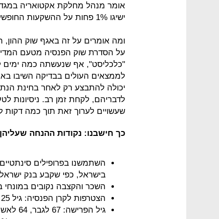
אומר מנהל מחלקת אקטואריה במגדל מ
ישיגו 1% פחות על ההשקעות החופשיות, הפנסיות יירדו בכ־20%".
ומה אומרים על זה באגף שוק ההון, 
על הסדרת שוק הפנסיה מטעם המדינה
"כלכליסט", אף שנעשתה כמה ימים ל
לממצאים העולים בבדיקה השיבו באוצ
יכולה להתבצע רק לאחר בחינת הנתונ
לדבריהם, לקחת זמן רב. ניסיונות לטע
שעשויים לערוך זאת תוך כמה דקות ל
כך חישבנו: נקודות ההנחה שעליה
השתמשנו בפרופילים סינתטיים 
בישראל, כפי שקבע בנק ישראל*
השכר והקצבה נקובים במונחי בר
הצטרפות לקרן הפנסיה: גיל 25
גיל הפרישה: 67 לגבר, 64 לאשה