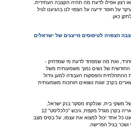
או רצון אפילו לדעת מה תהיה הקצבה העתידית.
ר על חוסר ידיעה על הצפוי לנו בהגיענו לגיל
תקן כאן.
בה הצפויה לטיפוסים מייצגים של ישראלים
חרד, ואת מה שמפחד לדעת מי שמדחיק -
 החודשית של נשים נמוך משמעותית משל
 ההתחלתית והפסקות העבודה למען גידול
שארים בקרב זוגות נשואים חותכות משמעותית
 של משקי בית, שנלקחו מסקר בנק ישראל,
וחישוב נוסף של מנהל מחלקת אקטואריה בקרן מגדל מקפת, גיבש "כלכליסט" 12
ט כל אחד יכול למצוא את עצמו, על בסיס מצב
שכר בגיל הפרישה.