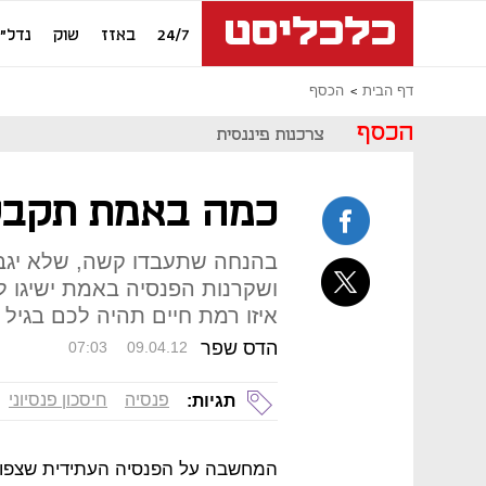
24/7
באזז
שוק
נדל"ן
דף הבית
הכסף
הכסף
צרכנות פיננסית
כמה באמת תקבל
בהנחה שתעבדו קשה, שלא יגבו
איזו רמת חיים תהיה לכם בגיל
הדס שפר
07:03
09.04.12
פנסיה
חיסכון פנסיוני
תגיות:
המחשבה על הפנסיה העתידית שצפויה 