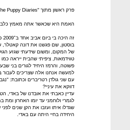
פרק ראשון מתוך "The Puppy Diaries" מאת ג'יל אברמסון
האמת היא שכאשר אתה מאמץ כלב חד
זה 
בוסטון, שם פגשנו את דונה קאטלר, ש
של המקום, ומשום שידעתי שגזע הגולד
טווידמאות, ציפיתי שהבית ייראה כמו 
פשוטה, והרמז היחיד לגורים בני שבעת
למעשה אנחנו אלה שצריכים לעבור 
עם שני גולדן רטריברים וכתובת: "נג
דווקא את עיניי?
עדיין כאבתי את אובדנו של באדי, הטר
שגדלו איתו ועזבו את הקן שנים לפנ
היחידה בחיי היתה עם באדי.