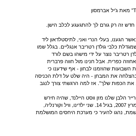
ש זה רק גורם לך להתגעגע לכלב הישן.
היכה בי ביום אביב אחד ב־2009 כאשר הגענו, בעלי הנרי ואני, לתיסטלדאון ליד
מגדלת כלבי גולדן רטריבר אנגליים. בגלל שמו
ן רטריבר נוצר על ידי מישהו בשם לורד
אחוזה כפרית. אבל חנינו מול חווה פרברית
 השבועות שהוזמנו לבחון - אף שידענו כי
בהצלחה את המבחן - היה שלט על דלת הכניסה
ב את הכפות שלך". אז למה הרגשתי צורך לנגב
ייר הלבן שלנו מזן ווסט היילנד, שהיה חירש
לגמרי ולוחמני עד יומו האחרון ומת במרץ 2007, בגיל 14. שני ילדינו, וויל וקורנליה,
י שמת, נהגו להעיר כי מערכת היחסים המושלמת