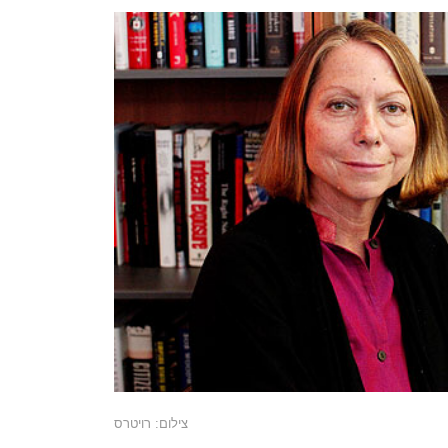
צילום: רויטרס