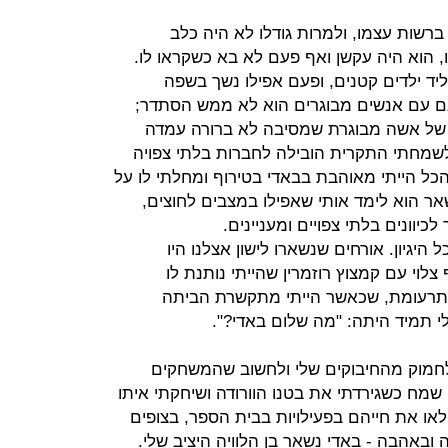
 ברשות עצמו, ולמרות גודלו לא היה כלב
ו, הוא היה עקשן ואף פעם לא בא כשקראו לו.
 ליד ילדים קטנים, ופעם אפילו נשך בשפה
גם עם אנשים מבוגרים הוא לא ממש הסתדר;
 של אשה מבוגרת שמסיבה לא ברורה עמדה
לשמחתי התקרית הובילה לחברות בלתי צפויה
הכל הייתי מאוהבת בבאדי בטירוף ומחלתי לו על
אר הוא לימד אותי שאפילו במצבים לחוצים,
יוונים בלתי צפויים ומעניינים.
היגיון. אורחים שנשארו לישון אצלנו היו
לוי עם קמצוץ רוזמרין שהייתי נותנת לו
א תרעומת, שכאשר הייתי מתקשרת הביתה
 תמיד היתה: "מה שלום באדי?".
 לחמוק מהחיבוקים שלי ולחשוב שהמשחקים
מח כשגירדתי את בטנו הוורודה ושיחקתי איתו
או את חייהם בפעילויות בבית הספר, בצופים
ה ובאהבה - באדי נשאר בן הלוויה היציב שלי.