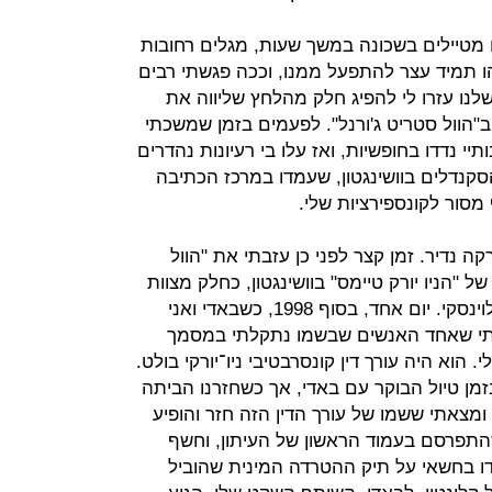
יינו מטיילים בשכונה במשך שעות, מגלים רחובות
הו תמיד עצר להתפעל ממנו, וככה פגשתי רבים
נו עזרו לי להפיג חלק מהלחץ שליווה את
ב"הוול סטריט ג'ורנל". לפעמים בזמן שמשכתי
י נדדו בחופשיות, ואז עלו בי רעיונות נהדרים
הסקנדלים בוושינגטון, שעמדו במרכז הכתיבה
 מסור לקונספירציות שלי.
ה נדיר. זמן קצר לפני כן עזבתי את "הוול
 "הניו יורק טיימס" בוושינגטון, כחלק מצוות
כתבים שסיקר את שערוריית מוניקה לוינסקי. יום אחד, בסוף 1998, כשבאדי ואני
בנתי שאחד האנשים שבשמו נתקלתי במסמך
 הוא היה עורך דין קונסרבטיבי ניו־יורקי בולט.
מן טיול הבוקר עם באדי, אך כשחזרנו הביתה
מצאתי ששמו של עורך הדין הזה חזר והופיע
התפרסם בעמוד הראשון של העיתון, וחשף
דו בחשאי על תיק ההטרדה המינית שהוביל