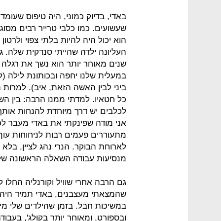
באדי, בדיוק כמוני, היה טיפוס שעומד
שעשועים. כמו כלבי טרייר רבים מסוג
הוא יכול היה להיות בלתי צפוי ולרטון
העליונה ילדה שהייתי סנדקית שלה. 
שנים מאוחר יותר הוא נשך את רגלה
במעלית שלנו יחפה ובכותונת לילה (
ביני לבין האשה הזאת, איב). למרות 
כל חטאיו. למדתי ממנו הרבה: בין הש
לכלבים יש דרך מיוחדת להנחות אותך לכ
אני מודה שפינקתי את באדי מעבר לכל 
מתעוררים פעמים רבות לניחוחות עוף צ
לארוחת הבוקר. הנרי נהג לציין, בל
מנסיעות עבודה השאלה הראשונה שלי
גם הרבה אחרי שוויל וקורנליה החלו
שהמצאתי מעצבנים, באדי תמיד היה ש
במשיכות חבל. בזמן שהילדים שלי מיל
ובספורט, ומאוחר יותר בקולג', בעבוד