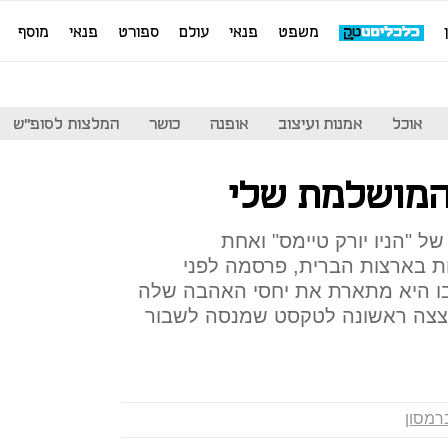
משפט
פנאי
עולם
ספורט
פנאי
מוסף
אוכל
אמנות ועיצוב
אופנה
כושר
המלצות לסופ"ש
המושלמת שלי
ל "הניו יורק טיימס" ואחת
ת בארצות הברית, פרסמה לפני
בו היא מתארת את יחסי האהבה שלה
צצה ראשונה לטקסט שמנסה לשבור
ברמסון