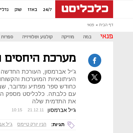
24/7
באזז
שוק
נדל"ן
דף הבית
פנאי
פנאי
במה
מוזיקה
קולנוע וטלוויזיה
ספרות
מערכת היחסים 
ג'יל אברמסון, העורכת החדשה ש
העיתונאיות המוערכות והקשוחו
כחודש ספר מפתיע ומדובר, ש
עם כלבתה. כלכליסט מספק ה
את התדמית שלה
ג'יל אברמסון
10:15
21.12.11
הניו יורק טיימס
ג'יל א
תגיות: