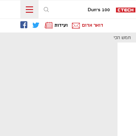
Dun's 100
דואר אדום
ועידות
חמש הכי