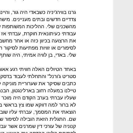
גרנו בווירג'יניה כשבאדי היה גור, וה
צדדיים חדשים ובתים מעניינים. מיש
מהשכנים שלי. ההליכות המשותפות של
עבודתי כעיתונאית חוקרת, עבדתי אז 
את הרצועה בכיוון כזה או אחר מחשבותי
לסיפורים או זוויות מפתיעות לסיקור 
שלי. באדי, בן לוויה אמיתי, היה שותף
באחד הטיולים האלה חוויתי רגע אאורק
סטריט ג'ורנל" והתחלתי לעבוד בדסק של
טיילנו במעלה רחוב בארלינגטון, ה
שעליו עברתי בערב הקודם היה מוכר לי.
לא ברור למה דווקא שמו צץ בראשי בז
הוצאתי את המסמך, עברתי עליו שוב ו
שם. התגלית הזאת הובילה לסיפור ש
קנוניה של עורכי דין שמרנים אשר עב