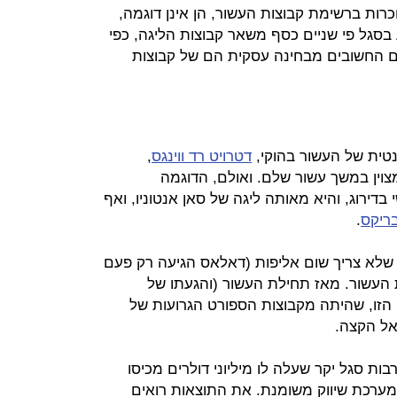
וכרות ברשימת קבוצות העשור, הן אינן דוגמה,
בסגל פי שניים כסף משאר קבוצות הליגה, כפי
רים החשובים מבחינה עסקית הם של קבוצות
טית של העשור בהוקי,
דטרויט רד ווינגס
,
צוין במשך עשור שלם. ואולם, הדוגמה
דירוג, והיא מאותה ליגה של סאן אנטוניו, ואף
ריקס
.
שלא צריך שום אליפות (דאלאס הגיעה רק פעם
 העשור. מאז תחילת העשור (והגעתו של
הזו, שהיתה מקבוצות הספורט הגרועות של
אל הקצה.
ת סגל יקר שעלה לו מיליוני דולרים מכיסו
מערכת שיווק משומנת. את התוצאות רואים