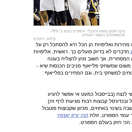
טים דאנקן ומאנו ג'ינובלי. הספרס ניצחו ב־70%
מהמשחקים בעשור האחרון
צילום: רויטרס
מהירות ואליפויות הן הכל היא להסתכל רק על
ט
הדברים לא בדיוק פועלים כך. ראשית, אליפויות
 המסחרית, אך חשוב מהן להצליח בעונה
 משום שמשחקי פלייאוף מניבים הכנסות שיא -
ים למשחקי בית, וגם המחירים בפלייאוף
שי לנצח (בבייסבול כמעט אי אפשר להגיע
טבול ובכדורסל קבוצות רבות מגיעות לרף זה)
בה בשינוי באחוזים, מכיוון שקבוצות פוטבול
ענפי הספורט, זולת
הניו יורק יאנקיז
 הכי חזק בעולם הספורט.