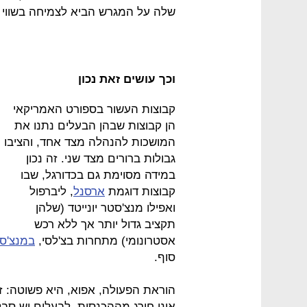
שלה על המגרש הביא לצמיחה בשווי הנמוכה ב־50% מהצמיחה
וכך עושים זאת נכון
קבוצות העשור בספורט האמריקאי
הן קבוצות שבהן הבעלים נתנו את
המושכות להנהלה מצד אחד, והציבו
גבולות ברורים מצד שני. זה נכון
במידה מסוימת גם בכדורגל, שבו
קבוצות דוגמת
ארסנל
, ליברפול
ואפילו מנצ'סטר יונייטד (שלהן
תקציב גדול יותר אך ללא רכש
אסטרונומי) מתחרות בצ'לסי,
במנצ'ס
סוף.
הוראת הפעולה, אפוא, היא פשוטה: ז
אינו חורג מההכנסות, לבעלים יש סב