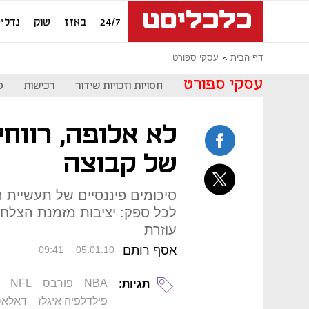
24/7
באזז
שוק
נדל"ן
דף הבית
עסקי ספורט
עסקי ספורט
חסויות וזכויות שידור
רכישות
ס
לא אלופה, רווחי
של קבוצה
סיכומים פיננסיים של תעשיית 
לכל ספק: יציבות מזמנת הצלח
עוזרת
אסף רותם
09:41
05.01.10
NBA
פורבס
NFL
תגיות:
פילדלפיה איגלז
דאלאס