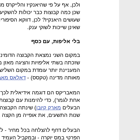
ולכן, אף על פי שהיאנקיז והלייקרס מ
שכן כמה קבוצות כבר יכולות להשקיע 
שעושים היאנקיז? לכן, דווקא הסיפו
שאינן שייכות לשוקי ענק.
בלי אליפות, עם כסף
במקום השני נמצאת הקבוצה הדומיננ
שזכתה בשתי אליפויות והציגה מאזן מ
המעניינת יותר עומדת במקום השלישי ב
מאותה מדינה (טקסס) -
דאלאס מאב
המאבריקס הם דוגמה אידיאלית לכך 
אחת לגמר), כדי להימנות עם קבוצות
הבעלים
מארק קיובן
) שינתה הקבוצה 
שנות התשעים, את אופייה מן הקצה 
הבעלים דחף להצלחה בכל מחיר - לרבו
הפרטי במס יוקרה - ובמקביל העמיד 