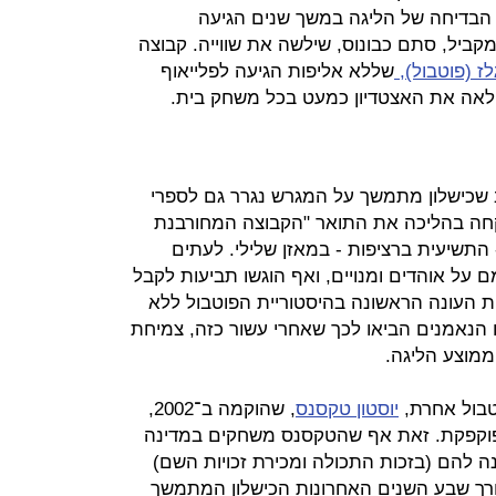
הבדיחה של הליגה במשך שנים הגיעה
קביל, סתם כבונוס, שילשה את שווייה. קבוצה
לז (פוטבול),
שללא אליפות הגיעה לפלייאוף
לאה את האצטדיון כמעט בכל משחק בית.
ב שכישלון מתמשך על המגרש נגרר גם לספרי
ה בהליכה את התואר "הקבוצה המחורבנת
התשיעית ברציפות - במאזן שלילי. לעתים
ם על אוהדים ומנויים, ואף הוגשו תביעות לקבל
ת העונה הראשונה בהיסטוריית הפוטבול ללא
ת, האוהדים הנאמנים הביאו לכך שאחרי עשור כזה, צמיחת
טבול אחרת,
יוסטון טקסנס
, שהוקמה ב־2002,
פוקפקת. זאת אף שהטקסנס משחקים במדינה
ה להם (בזכות התכולה ומכירת זכויות השם)
אורך שבע השנים האחרונות הכישלון המתמשך