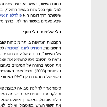
בתום העשור, כאשר הקבוצה שהיתה 
לפלייאוף בכל שנה בעשור החולף, ובמ
שעשתה דרך דומה היא
פילדלפיה איג
שבע פעמים בעשור החולף, ובדרך מי
בלי אליפות, בלי כסף
הקבוצות הגרועות ביותר מוכיחות שו
החשבונות.
דטרויט ליונס (פוטבול)
לקח
של העשור", בדרכה אל עונה נוספת - 
נראה כי הליונס ניסו להשניא את עצמ
את הכסף בחזרה על המינויים בעקבו
ניצחונות (2008). ובכל זא
השווי שלה מפגרת רק ב־9% מאחורי ממוצע הליגה.
סיפור אחר לחלוטין מביאה קבוצת פו
וחולקת עם דטרויט את הרשימה המ
חולת פוטבול, באצטדיון מושלם שמקנ
את השווי השישי בפוטבול. ואולם, ל