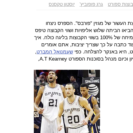
בוצות ספורט
גרג פופוביץ'
יוסטון טקסנס
ת העשור של מגזין "פורבס". הספרס ניצחו
 הביאו הביתה שלוש אליפויות ושווי הקבוצה טיפס
ב־146% ל־415 מיליון דולר, לעומת צמיחה של 100% בשווי הקבוצות בליגה כולה. איך
וד כתבה על כך שצריך יציבות, אתם אומרים
רט, היא באנקר להצלחה. כפי
שעמנואל המברט
,
לשעבר מנהל בקבוצת הכדורגל של ליון וכיום מנהל בסוכנות הספורט A.T Kearney,