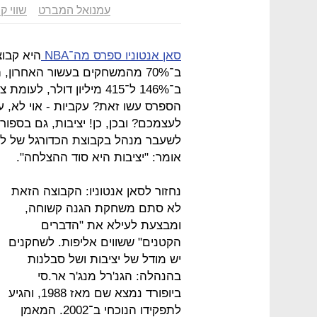
עמנואל המברט
שווי ק
סאן אנטוניו ספרס מה־NBA
היא קבוצ
ב־70% מהמשחקים בעשור האחרון,
הספרס עשו זאת? עקביות - אוי לא, ע
לעצמכם? ובכן, כן! יציבות, גם בספו
אומר: "יציבות היא סוד ההצלחה".
נחזור לסאן אנטוניו: הקבוצה הזאת
לא סתם משחקת הגנה קשוחה,
ומבצעת לעילא את "הדברים
הקטנים" ששווים אליפות. לשחקנים
יש מודל של יציבות ושל סבלנות
בהנהלה: הגנ'רל מנג'ר אר.סי
ביופורד נמצא שם מאז 1988, והגיע
לתפקידו הנוכחי ב־2002. המאמן