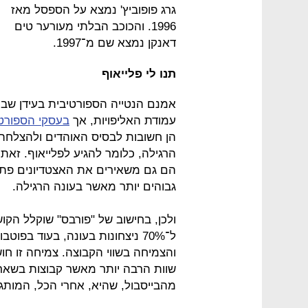
גרג פופוביץ' נמצא על הספסל מאז
1996. והכוכב הבלתי מעורער טים
דאנקן נמצא שם מ־1997.
תנו לי פלייאוף
אמנם הנטייה הספורטיבית בעידן שבו 
עמודת האליפויות, אך
בעסקי הספור
הן חשובות לבסיס האוהדים ולהצלחה
הרגילה, כלומר להגיע לפלייאוף. זאת
הם גם משאירים את האצטדיונים פתוח
גבוהים יותר מאשר בעונה הרגילה.
ולכן, בחישוב של "פורבס" שוקלל הקו
ל־70% ניצחונות בעונה, בעוד בפו
והצמיחה בשווי הקבוצה. צמיחה זו חוש
שוות הרבה יותר מאשר קבוצות בשאר 
מהבייסבול, שהיא, אחרי הכל, המותג