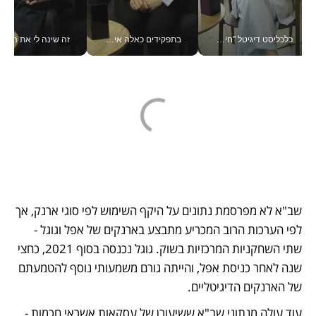
כלכליסט דיגיטל "חינוך הוא המשימה של החיים שלי"_v
בתפקידים כאלה אי אפשר לחכות: אושרת לוי מניעה השקעות ענק מהטלפון_v
זה שינה לי את החיים: 
שב"א לא מפרסמת נתונים על היקף השימוש לפי סוגי ארנק, אך 
לפי הערכות הרוב המכריע מתבצע בארנקים של אפל וגוגל - 
שתי השחקניות המרכזיות בשוק. גוגל נכנסה בסוף 2021, כחצי 
שנה לאחר כניסת אפל, והייתה גורם משמעותי נוסף להטמעתם 
של הארנקים הדיגיטליים. 
עוד עולה מנתוני שב"א ששיעורן של עסקאות אשראי חכמות - 