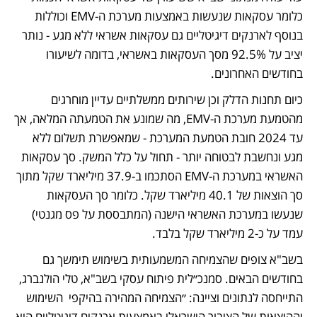
כלומר עסקאות שנעשות באמצעות מערכת ה-EMV וכוללות 
בנוסף לארנקים דיגיטליים גם עסקאות אשראי ללא מגע - נותר 
יציב על 92.5% מסך העסקאות באשראי, בדומה לשיעורו 
בחודשים האחרונים.
כיום תחנות הדלק וכן שירותים ממשלתיים עדיין מוחרגים 
מהטמעת מערכת ה-EMV, מה שמונע את הטמעתה המלאה, אך 
עד 2024 חובת הטמעת המערכת - שמאפשרת תשלום ללא 
מגע ונחשבת לבטוחה יותר - תחול על כלל המשק. סך עסקאות 
האשראי במערכת ה-EMV הסתכמו ב-37.9 מיליארד שקל מתוך 
סך הוצאות של 40.1 מיליארד שקל. כלומר סך העסקאות 
שנעשו במערכת האשראי הישנה (המתבססת על פס מגנטי) 
עמד על כ-2 מיליארד שקל בלבד. 
בשב"א צופים שהצמיחה המשמעותית בשימוש תימשך גם 
בחודשים הבאים. סמנכ״לית פיתוח עסקי בשב"א, טלי הולנברג, 
התייחסה לנתונים וציינה: ״הצמיחה המהירה בהיקפי  השימוש 
וההוצאות של הציבור הישראלי באמצעות ארנקים דיגיטליים היא 