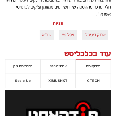
חלק מרכזי מההסטה של תשלומים ממזומן וצ'קים לכרטיסי 
אשראי". 
תגיות
ארנק דיגיטלי
אפל פיי
שב"א
עוד בכלכליסט
פודקאסט
אנרגיה 360
כלכליסט טק
Scale Up
XIMUSNXT
CTECH
יסייה חדשה
נפתח בכרטיסייה חדשה