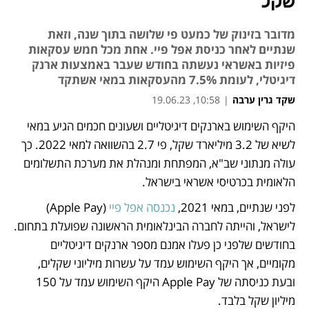
שקל
מדובר בזינוק של כמעט פי שלושה בתוך שנה, וזאת
שנתיים לאחר כניסת אפל פיי. אחת מכל חמש עסקאות
פיזיות באשראי נעשתה בחודש שעבר באמצעות ארנק
דיגיטלי, לעומת 7.5% מהעסקאות במאי אשתקד
שקד גרין ערבה
|
10:58, 19.06.23
היקף השימוש בארנקים דיגיטליים ושעונים חכמים הגיע במאי 
נפתח בכרטיסייה חדשה
נפתח בכרטיסייה חדשה
לשיא של 3.2 מיליארד שקל, פי 2.7 בהשוואה למאי 2022. כך 
עולה מנתוני שב"א, המפתחת ומנהלת את מערכת התשלומים 
הלאומית בכרטיסי אשראי בישראל. 
לפני שנתיים, במאי 2021, 
נכנסה אפל פיי 
(Apple Pay) 
לישראל, והייתה לחברה הבינלאומית הראשונה שפועלת בתחום. 
בחודשים שלפני כן פעלו אמנם מספר ארנקים דיגיטליים 
מקומיים, אך היקף השימוש עמד על עשרות מיליוני שקלים, 
ובעת כניסתה של Apple Pay היקף השימוש עמד על 150 
מיליון שקל בלבד. 