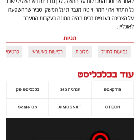
לאחר שהוסרו המגבלות על המשק. לכן גם בתרחיש השלילי שבו 
גל התחלואה יוחמר, ויוטלו מגבלות על המשק, סביר שההשפעה 
על הצריכה בענפים רבים תהיה מתונה בעקבות המעבר 
לאונליין.
תגיות
נסיעות לחו"ל
מלונות
רכישות באשראי
כרטיסי אש
עוד בכלכליסט
פודקאסט
אנרגיה 360
כלכליסט טק
Scale Up
XIMUSNXT
CTECH
יסייה חדשה
נפתח בכרטיסייה חדשה