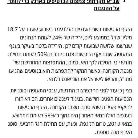
שב"א מקדמת: צמצום הכרטיסים בארנק בלי לוותר 
על ההטבות
היקף הרכישות בשני הענפים הללו עמד בשבוע שעבר על 18.7 
מיליון שקל בממוצע ליום, ירידה של 24% לעומת הנתונים 
שנרשמו שלושה שבועות קודם לכן. הירידה בלטה בעיקר בענף 
התעופה, שם היקף הרכישות צנח ביותר מ־50% לעומת תחילת 
חודש יוני. הסיבה לכך היא, כמובן, ההתפרצות המחודשת של 
מגפת הקורונה, כאשר המקור להתפרצות הוא בנוסעים שהגיעו 
מחו"ל, והביאו לישראל את הווריאנט דלתא.
נציין כי עוד לפני ההתפרצות החדשה, ענפי התעופה וסוכנויות 
הנסיעות הפגינו חולשה. בניגוד לענפים אחרים, הם לא חזרו 
להיקפי פעילות שהיו טרום משבר הקורונה. היקף הרכישות 
בענפים הללו במאי האחרון היה נמוך ב־58% לעומת הממוצע 
במאי 2019, טרום המגפה. וכעת, עם תחילת הגל הרביעי, סופג 
הענף מכה נוספת.