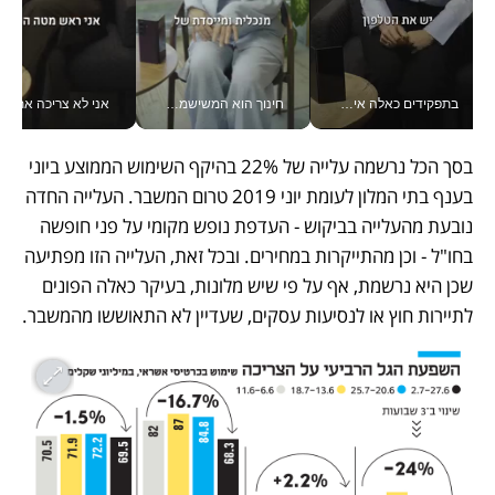
בתפקידים כאלה אי אפשר לחכות: אושרת לוי מניעה השקעות ענק מהטלפון_v
חינוך הוא המשישמה של החיים שלי - V
אני לא צריכה את המשרד:
בסך הכל נרשמה עלייה של 22% בהיקף השימוש הממוצע ביוני 
בענף בתי המלון לעומת יוני 2019 טרום המשבר. העלייה החדה 
נובעת מהעלייה בביקוש - העדפת נופש מקומי על פני חופשה 
בחו"ל - וכן מהתייקרות במחירים. ובכל זאת, העלייה הזו מפתיעה 
שכן היא נרשמת, אף על פי שיש מלונות, בעיקר כאלה הפונים 
לתיירות חוץ או לנסיעות עסקים, שעדיין לא התאוששו מהמשבר. 