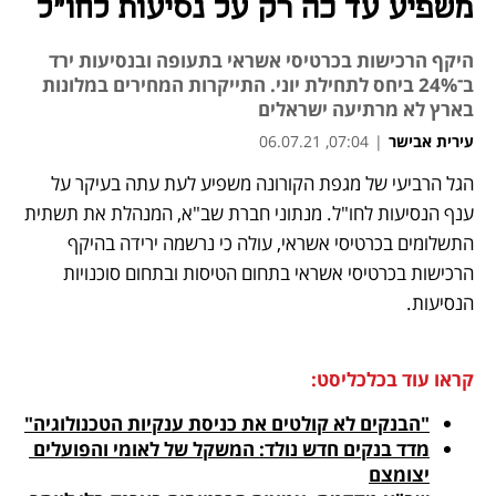
משפיע עד כה רק על נסיעות לחו"ל
היקף הרכישות בכרטיסי אשראי בתעופה ובנסיעות ירד
ב־24% ביחס לתחילת יוני. התייקרות המחירים במלונות
בארץ לא מרתיעה ישראלים
עירית אבישר
|
07:04, 06.07.21
הגל הרביעי של מגפת הקורונה משפיע לעת עתה בעיקר על 
נפתח בכרטיסייה חדשה
נפתח בכרטיסייה חדשה
נפתח בכרטיסייה חדשה
ענף הנסיעות לחו"ל. מנתוני חברת שב"א, המנהלת את תשתית 
התשלומים בכרטיסי אשראי, עולה כי נרשמה ירידה בהיקף 
הרכישות בכרטיסי אשראי בתחום הטיסות ובתחום סוכנויות 
הנסיעות. 
קראו עוד בכלכליסט:
"הבנקים לא קולטים את כניסת ענקיות הטכנולוגיה"
מדד בנקים חדש נולד: המשקל של לאומי והפועלים 
יצומצם