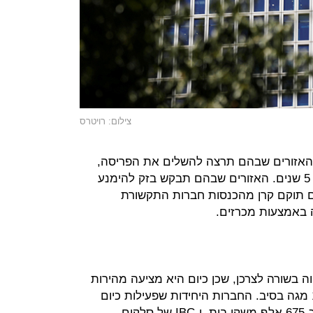
צילום: רויטרס
האזורים שבהם תרצה להשלים את הפריסה,
ותחויב להשלימה באזורים אלה בתוך 5 שנים. האזורים שבהם תבקש בזק להימנע
ורם תוקם קרן מהכנסות חברות התקשורת
ה בשורה לצרכן, שכן כיום היא מציעה מהירות
של עד 100 מגה בלבד, לעומת 1,000 מגה בסיב. החברות היחידות שפעילות כיום
בתחום הן פרטנר, שפרסה תשתית לכ-675 אלף משקי בית, ו-IBC של סלקום,