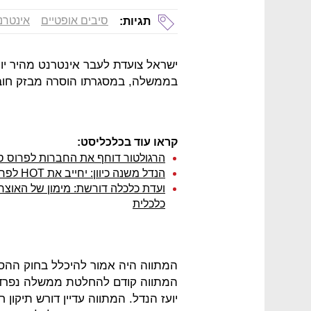
סיבים אופטיים
אינטרנ
תגיות:
ישראל צועדת לעבר אינטרנט מהיר יות
בממשלה, במסגרתו הוסרה מבזק חוב
קראו עוד בכלכליסט:
הרגולטור דוחף את החברות לפרוס ס
הנדל משנה כיוון: יחייב את HOT לפרוס סיבים אופטיים ב-30% מהמדינה
ועדת כלכלה דורשת: מימון של האוצר
כלכלית
המתווה היה אמור להיכלל בחוק ההס
המתווה קודם להחלטת ממשלה נפרדת 
יועז הנדל. המתווה עדיין דורש תיקון 