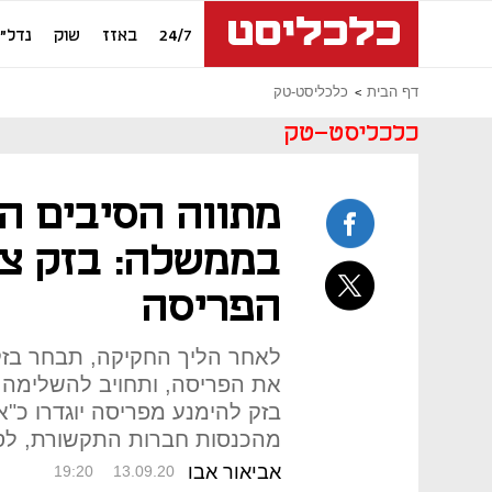
24/7
באזז
שוק
נדל"ן
דף הבית
כלכליסט-טק
כלכליסט-טק
מתווה הסיבים ה
בממשלה: בזק צפ
הפריסה
לאחר הליך החקיקה, תבחר בז
בזק להימנע מפריסה יוגדרו כ"א
מהכנסות חברות התקשורת, לס
אביאור אבו
19:20
13.09.20