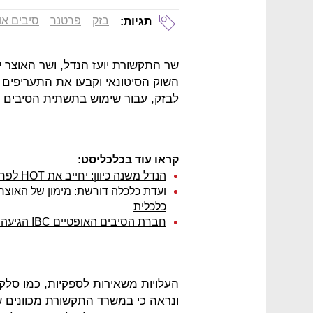
בזק
פרטנר
סיבים או
תגיות:
שר התקשורת יועז הנדל, ושר האוצר יש
השוק הסיטונאי וקבעו את התעריפים 
לבזק, עבור שימוש בתשתית הסיבים ה
קראו עוד בכלכליסט:
הנדל משנה כיוון: יחייב את HOT לפרוס סיבים אופטיים ב-30% מהמדינה
ועדת כלכלה דורשת: מימון של האוצר
כלכלית
חברת הסיבים האופטיים IBC הגיעה ל-400 אלף בתי אב ומשיקה אתר חדש
העלויות משאירות לספקיות, כמו סלקו
ונראה כי במשרד התקשורת מכוונים ש