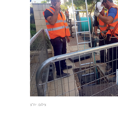
צילום: יח"צ