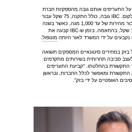
ל התעריפים אותם גובה מהספקיות חברת
הסיבים האופטיים IBC, שבשליטת סלקום. IBC גובה, כולל התקנה, 75 שקל עבור
מהירות של עד 500 מגה ו-83 שקל עבור מהירות של עד 1,000 מגה, כאשר בשנה
השנייה ואילך היא גובה 92 שקל ו-100 שקל, בהתאמה. בזמן ש-IBC קבעה את
 נקבעים על ידי המשרד לאור היותה
מונופול
.
בזק במחירים סיטונאיים המספקים תשואה
לעצב סביבה תחרותית בשירותים מתקדמים
ד התקשורת בהחלטתו. "קביעת התעריפים
 התקשורת ומאפשר לכלל החברות, ובראשן
ים האופטיים על ידי בזק”.