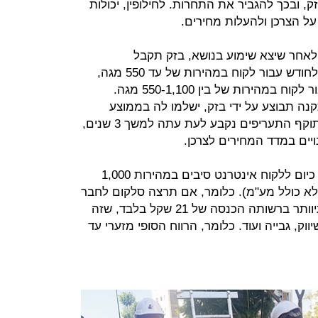
 ובכך להגביר את התחרות. לחילופין, יכולות
ל הצרכן ולהעלות מחירים.
חר שיצא שימוע בנושא, בזק תקבל
מהספקיות 71 שקל (לא כולל מע"מ) לחודש עבור לקוח במהירות של עד 550 מגה,
ו-79 שקל (לא כולל מע"מ) לחודש עבור לקוח במהירות של בין 550-1,100 מגה.
נה תבוצע על ידי בזק, ישלמו לה בממוצע
כ-300 שקל נוספים באופן חד-פעמי. תוקף התעריפים נקבע לעת עתה למשך 3 שנים,
יים במדד המחירים לצרכן.
לשם השוואה, סלקום לדוגמה מציעה כיום ללקוח אינטרנט סיבים במהירות 1,000
ף חודשי של כ-100 שקל (לא כולל מע"מ). כלומר, אם תרצה סלקום לחבר
לקוח על גבי רשת הסיבים של בזק, תיוותר ברשותה הכנסה של 21 שקל בלבד, שזה
ק, גבייה ועוד. כלומר, הרווח הסופי מזערי עד