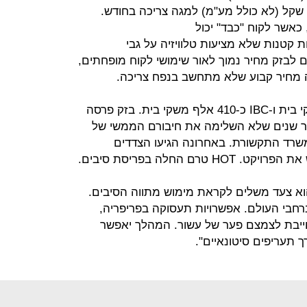
על-פי שימושי הלקוח ועומד על 10.20 שקל (לא כולל מע"מ) למגה צריכה בחודש.
כאשר לקוח "כבד" יכול
ספקיות קטנות שלא מציעות טלוויזיה על גבי
 לבזק מחיר נמוך לאור שימושי לקוח מופחתים,
 מחיר קבוע שלא מתחשב בנפח צריכה.
פרטנר פרסה עד כה כ-650 אלף משקי בית ו-IBC כ-410 אלף משקי בית. בזק פרסה
 מספר שנים שלא השלימה את חיבורם הממשי של
משרד התקשורת. באחרונה הגיעו הצדדים
 החלה בפריסת סיבים.
וא צעד משלים לקראת מימוש מתווה הסיבים.
חבי העולם. אפשרויות תעסוקה בפריפריה,
חייבת לצמצם פער של עשור. המהלך יאפשר
 תעריפים סיטונאיים".