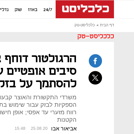
24/7
באזז
שוק
נדל"ן
דף הבית
כלכליסט-טק
כלכליסט-טק
הרגולטור דוחף 
סיבים אופטיים 
להסתמך על בזק
משרדי התקשורת והאוצר קבעו 
הספקיות לבזק עבור שימוש בת
רווח מזערי עד אפסי; אופן חיש
הקטנות
אביאור אבו
15:48
25.08.20