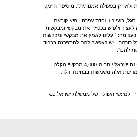
ות ולא רק בפעולה אמנותית", מוסיפה היימן.
גל, רועי רוזן והדס עפרת, והיא קוראת
עצור ולגרש בכפייה את מבקשי ומבקשות
בעצומה: ״עלינו לאמץ את מבקשי ומבקשות
 כורחם...יש לאפשר להם להתפרנס בכבוד
ת להם".
וגם: ״בשנים 2017-2014 הרחיקה מדינת ישראל יותר מ־4,000 מבקשי מקלט
. מדינות אלה משמשות בבחינת 'דלת
ד למעשי העוולה של ממשלת ישראל כנגד