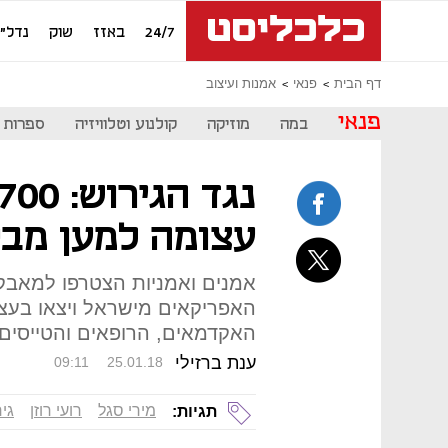
24/7
באזז
שוק
נדל"ן
דף הבית
פנאי
אמנות ועיצוב
פנאי
במה
מוזיקה
קולנוע וטלוויזיה
ספרות
עצומה למען מב
אמנים ואמניות הצטרפו למאבק
האפריקאים מישראל ויצאו בעצ
האקדמאים, הרופאים והטייסים
ענת ברזילי
09:11
25.01.18
מירי סגל
רועי רוזן
גי
תגיות: