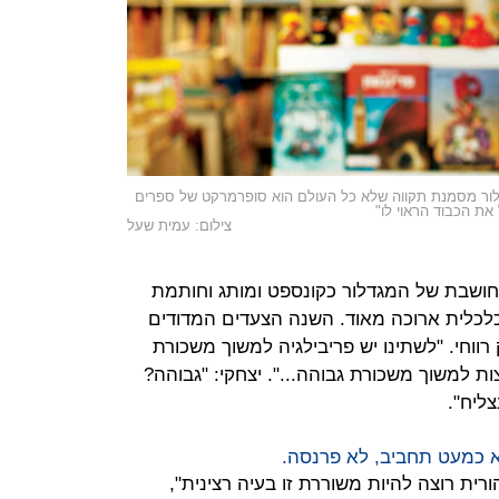
דלור מסמנת תקווה שלא כל העולם הוא סופרמרקט של ספרים
ת הכבוד הראוי לו"
צילום: עמית שעל
חושבת של המגדלור כקונספט ומותג וחותמת
כלכלית ארוכה מאוד. השנה הצעדים המדודים
 רווחי. "לשתינו יש פריבילגיה למשוך משכורת
ות למשוך משכורת גבוהה...". יצחקי: "גבוהה?
ליח".
 כמעט תחביב, לא פרנסה.
רית רוצה להיות משוררת זו בעיה רצינית",