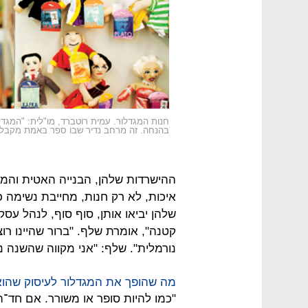
חנות המגדלור. עמית רוטברד, מו"לית: "המג
בהנחה. זה מרחב נדיר שבו ספר באמת מקבל א
ההישרדות שלהן, הבנייה האטית והמ
איכות, לא רק חנות, מחייבת נשימה 
שלהן יביאו אותן, סוף סוף, לנהל עסק
קטנה", אומרת שלף. "ברור שהיינו רוצ
נורמלית". שלף: "אני מקווה שהשנה נצ
מה שהופך את המגדלור לעיסוק שהוא
"כמו להיות סופר או משורר. אם חד־הו