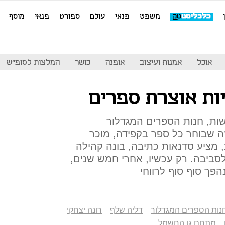
משפט
פנאי
עולם
ספורט
פנאי
מוסף
אוכל
אמנות ועיצוב
אופנה
כושר
המלצות לסופ"ש
ות אוצרת ספרים
ות, חנות הספרים המגדלור
 שבוחר כל ספר בקפידה, מוכר
, מציע סדנאות כתיבה, בונה קהילה
סביבה. רק עכשיו, אחרי חמש שנים,
ך סוף סוף לרווחי
נות הספרים המגדלור
דליה שלף
רונה יצחקי
מתחם גן החשמל