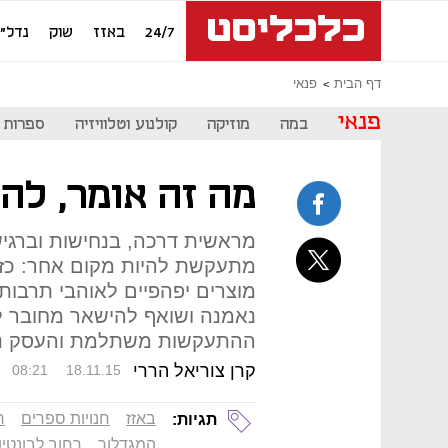
24/7
באזז
שוק
נדל"ן
דף הבית
פנאי
פנאי
במה
מוזיקה
קולנוע וטלוויזיה
ספרות
מה זה אומר, להי
מראשית דרכה, בנחישות וברגיש
מתעקשת להיות מקום אחר: כזה
מוצרים יפהפיים לאוהבי תרבות
נאמנה ושואף להישאר מחובר ל
ההתעקשות משתלמת והעסק נהפ
קרן צוריאל הררי
08:21
18.11.15
באזז
חנויות ספרים
ח
תגיות:
המגדלור
רחוב לבונטין