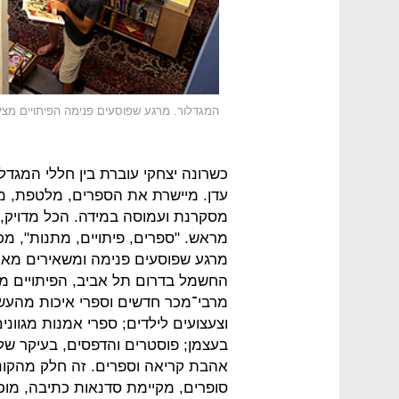
המגדלור. מרגע שפוסעים פנימה הפיתויים מצי
כשרונה יצחקי עוברת בין חללי המגד
עדן. מיישרת את הספרים, מלטפת, מצ
מסקרנת ועמוסה במידה. הכל מדויק, 
מראש. "ספרים, פיתויים, מתנות", מכ
מרגע שפוסעים פנימה ומשאירים מאחו
החשמל בדרום תל אביב, הפיתויים מציפי
מרבי־מכר חדשים וספרי איכות מהעשו
וצעצועים לילדים; ספרי אמנות מגוונ
בעצמן; פוסטרים והדפסים, בעיקר של 
אהבת קריאה וספרים. זה חלק מהקונ
סופרים, מקיימת סדנאות כתיבה, מוכ