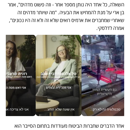
השאלה, כל אחד היה נותן מספר אחר - וזה פשוט מדהים", אמר 
בן ארי על מנת להמחיש את הבעיה. "מה שיותר מדהים זה 
שאחרי שמחברים את ארמיס רואים שלא זה ולא זה היו נכונים", 
אמרה לדלסקי. 
טכנולוגיה זה לא רק בהייטק: גם תעשיית המזון הישראלית מאמצת כלי AI, אוטומציה וניתוח דאטה בזמן אמת
אין שעה שלא התעסקתי במשבר - טל אלכסנדרוביץ’ שגב מנהלת משברים תקשורתיים מכל מקום עם ה- Galaxy Z Fold8 Ultra שלה_v
אני לא צריכה את המשרד:
אחד הדברים שחברות הביטוח מעודדות בתחום הסייבר הוא 