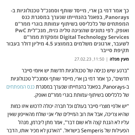
כך אמר דמי בן ארי, מייסד שותף וסמנכ"ל טכנולוגיות ב-
Panorays, בפאנל בהנחייתו שנערך במסגרת כנס
המפתחים של כלכליסט בשיתוף עמותת בוגרי ממר"ם
ואופק. לפי נתונים שהציגה טליה גזית, מנכ"לית PwC
Digital Technology Services ומפקדת ממר"ם
לשעבר, ארגונים משלמים בממוצע 4.5 מיליון דולר בעבור
תקיפת סייבר
מעין מנלה
|
11:50, 27.02.23
"ברגע שיש כניסה של טכנולוגיות חדשות יש איומי סייבר 
נפתח בכרטיסייה חדשה
חדשים", כך אמר דמי בן ארי, מייסד שותף וסמנכ"ל טכנולוגיות 
ב-Panorays, בפאנל בהנחייתו שנערך במסגרת 
כנס המפתחים
של כלכליסט בשיתוף עמותת בוגרי ממר"ם ואופק.
"יש אלפי מוצרי סייבר בעולם וכל חברה יכולה לרכוש איזו כמות 
שהיא צריכה, אבל את רוב המיילים שלי אני שולח מהאייפון שאין 
עליו לא הגנת קצה ולא שום דבר", אמר מתן ליברמן, מנהל 
הפעילות של Semperis בישראל. "הארגון לא מכיר אותו, הדבר 