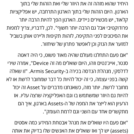
היחיד שהוא מזהה זה את היוזר שלי ואת הזהות שלי בתוך 
הארגון. היום הזהות שלי בתוך הארגון התרחבה, יש אפליקציות 
קלאוד, יש מכשירים ניידים. הארגון הפך להיות הרבה יותר 
פרודוקטיבי אבל גם הרבה יותר חשוף". לכן, לדבריו, צריך למפות 
את הסיכונים לפני התקיפה, לזהות תקיפות וליירט אותן בשביל 
למזער את הנזק וכן לאפשר פתרון של שיחזור. 
"אם פעם התחלנו מעולם שהיה מאוד פשוט, כי היה דאטה 
סנטר, אייג'נטים וזהו, היום שואלים מה זה Device", אמרה שירי 
לדלסקי, מנהלת הנדסה בכירה ב-Armis Security. "זו שאלה 
קשה בפני עצמה, כי זה יכול להיות כל דבר שמחובר לרשת או לא 
מחובר לרשת. יותר מזה, כשאנחנו מדברים על Asset זה יכול 
להיות גם היוזר שמשתמש בו וגם האפליקציה שרצה עליו. אז 
הרעיון הוא לייצר את המפה של ה-Assets בארגון, איך הם 
מתקשרים אחד עם השני וגם לרמת העומק". 
"אם פעם היו שואלים את מנהל אבטחת המידע כמה אסטים 
(assets) יש לך ואז שואלים את האנשים שלו בדיוק את אותה 