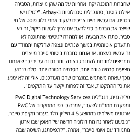
שחברות התוכנה יקחו אחריות על מה שהן מייצרות, הסבירה 
איילת קוטנר, סמנכ"לית טכנולוגיות ב-Atbay. "לכולנו יש 
רכבים. אם עכשיו היינו צריכים לעקוב אחרי בלוג פוסט של מי 
שייצר את הבלמים כדי לדעת אם צריך לעשות ריקול, זה לא 
סביר. פתרו את הבעיה. אז למה זה לגיטימי שהתוכנה לא 
תתעדכן אוטומטית במשך שנתיים ונצפה שהלקוח יתמודד עם 
זה עכשיו בעצמו. אז אנחנו כחברת ביטוחי סייבר מייצרים 
תמריצים לחברות להתנהג בצורה יותר נכונה על ידי כך שאנחנו 
מציעים פרמיה טובה יותר. הפרמיה הטובה יותר יכולה לנבוע 
מכך שאתה משתמש במוצרים שהם מעודכנים. אולי זה לא ימנע 
את כל ההתקפות, אבל זה לפחות יקשה על התוקפים".  
טליה גזית, מנכ"לית PwC Digital Technology Services 
ומפקדת ממר"ם לשעבר, אמרה כי לפי המחקרים של PwC 
ארגונים משלמים בממוצע 4.5 מיליון דולר בעבור תקיפת סייבר. 
"גיבשנו לאחרונה מתודולוגיה חדשה של האופן שבו ארגון 
מתמודד עם איומי סייבר", אמרה. "לתפיסתנו, השיטה שבה 