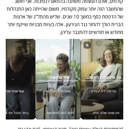
קודמים, אולם העוצמה משתנה בהתאם לנסיבות. אני חושב 
שהמשבר הזה יותר עמוק מקודמיו. משום שהייתה כאן התנהלות 
של הדפסת כסף במשך 10 שנים. שליש מהתל"ג של ארצות 
הברית הולך להחזר נגד הגירעון. אלה בעיות מבניות שייקח יותר 
מחודש או חודשיים להתגבר עליהן.
אין שעה שלא התעסקתי במשבר - טל אלכסנדרוביץ’ שגב מנהלת משברים תקשורתיים מכל מקום עם ה- Galaxy Z Fold8 Ultra שלה_v
חינוך הוא המשישמה של החיים שלי - V
בתור מנכל אני מקבל מאות הח