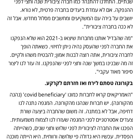
שנתיים. התחלנו להתנהל כמו חברה ציבורית שנה וחצי לפני 
ההנפקה. אם לא עמדת ביעדים בחברה פרטית, לא נורא. 
יושבים על בירה עם המשקיעים ומחשבים מסלול מחדש. אבל זה 
לא ככה בחברה ציבורית".
"מה שהבדיל אותנו מחברות שיצאו ב-2021 הוא שלא הנפקנו 
את החברה לפני שהעסק נהיה ניתן לחיזוי. כשאתה הופך 
לחברה ציבורית, אתה רוצה לבנות אמון; להבטיח משהו ולקיים. 
זה מה שבנינו במשך שנה וחצי לפני שהנפקנו. זה עזר לנו ליצור 
סיפור מאוד עקבי".
בקורונה טסתם לירח ואז חזרתם לקרקע.
"האמריקאים קראו לחברות כמונו 'covid beneficiary' (נהנה 
מהקורונה). יש חברות שנהנו מהקורונה. המגפה נתנה לנו 
דחיפה, אבל לא במתנה. זה משום שהחברה ביצעה שורת 
צעדים אסטרטגיים לפני המגפה שעזרו לנו לצמוח משמעותית. 
הפכנו את החברה לציבורית לפני שלוש וחצי שנים, כשהייתה 
הפסדית. עכשיו היא גדולה פי שלושה ורווחית. היא הייתה מוכנה 