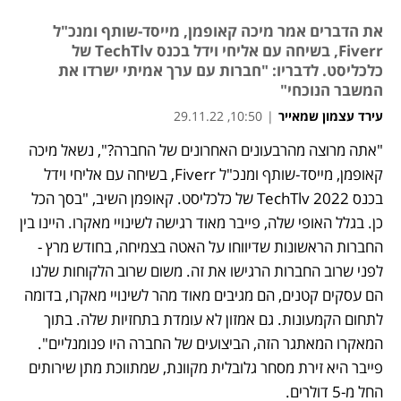
את הדברים אמר מיכה קאופמן, מייסד-שותף ומנכ"ל
Fiverr, בשיחה עם אליחי וידל בכנס TechTlv של
כלכליסט. לדבריו: "חברות עם ערך אמיתי ישרדו את
המשבר הנוכחי"
עירד עצמון שמאייר
|
10:50, 29.11.22
"אתה מרוצה מהרבעונים האחרונים של החברה?", נשאל מיכה 
קאופמן, מייסד-שותף ומנכ"ל Fiverr, בשיחה עם אליחי וידל 
בכנס TechTlv 2022 של כלכליסט. קאופמן השיב, "בסך הכל 
כן. בגלל האופי שלה, פייבר מאוד רגישה לשינויי מאקרו. היינו בין 
החברות הראשונות שדיווחו על האטה בצמיחה, בחודש מרץ - 
לפני שרוב החברות הרגישו את זה. משום שרוב הלקוחות שלנו 
הם עסקים קטנים, הם מגיבים מאוד מהר לשינויי מאקרו, בדומה 
לתחום הקמעונות. גם אמזון לא עומדת בתחזיות שלה. בתוך 
המאקרו המאתגר הזה, הביצועים של החברה היו פנומנליים". 
פייבר היא זירת מסחר גלובלית מקוונת, שמתווכת מתן שירותים 
החל מ-5 דולרים.