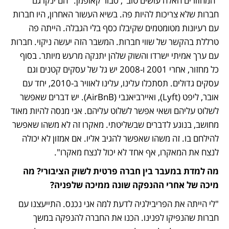
"המחזורים האלה עושים טוב", סבור קאופמן. "הם ינקו גם 
חברות שלא צריכות להיות פה. בשיא העשור האחרון, היו חברות 
עם רעיונות מטומטמים שקיבלו כסף בלי הגבלה. הייתה פה 
טרללת בהקשר של שווי חברות. המשבר הזה יעשה ניקוי. חברות 
עם ערך אמיתי ישרדו והשוק שלהן יתנקה מרעש מיותר. בסוף 
כל מחזור, אחרי 2001 ו-2008 יש גל של עסקים קטנים וגם 
עסקים גדולים. תסתכלו עלינו, עלינו לאוויר ב-2010, יחד עם 
אובר, ליפט (Lyft), ואיירביאנבי (AirBnB). יש דברים שאפשר 
לשלוט עליהם ושאי אפשר לשלוט עליהם. אני מנסה להיות מאוד 
מחושב, בנוגע לדברים שבשליטתי. מאקרו זה לא משהו שאפשר 
להילחם בו. זה משהו שאפשר להגיב אליו. אם אמזון לא יכולה 
לנצח את המאקרו, אף אחד לא יכול לנצח מאקרו".
מה למדת במעבר בין חברה פרטית לשוק הציבורי? מה 
מיכה של אחרי ההנפקה שונה ממיכה שלפניה?
"לי הייתה את הפריבילגיה לדעת למה אני נכנס. התייעצנו עם 
חברות שהנפיקו לפנינו. הכנו את החברה להנפקה במשך 