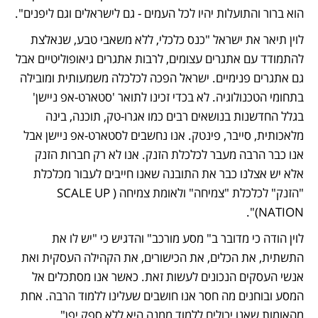
הוא ברור והתועלות יהיו לכל העמים - גם לישראלים וגם ליפנים". 
לוין תיאר את ישראל "כנס כלכלי, ללא משאבי טבע, שנאלצת 
להתמודד עם אתגרים עצומים, לרבות אתגרים גיאופוליטיים אבל 
גם אתגרים פנימיים. ישראל הפכה לכלכלה משמעותית ומובילה 
בתחומי הטכנולוגיה. לא בכדי זכינו לתואר 'סטארט-אפ ניישן' 
בגלל החדשנות בנושאים רבים כמו אגרו-טק, תוכנה, בינה 
מלאכותית, סייבר, פינטק. אנו נחשבים לסטארט-אפ ניישן אבל 
אנו כבר הרבה מעבר לכלכלת הזנק. אנו לא רק חברות הזנק 
אלא יש אצלנו כבר את התובנה שאנו חייבים לעבור מכלכלת 
"הזנק" לכלכלת "צמיחה" ולאומת צמיחה (SCALE UP 
NATION)". 
לוין הודה כי מדובר ב" מסע מורכב" והדגיש כי "יש לו את 
התשתית, את הכלים, את הכישורים, את הקהילה העסקית ואת 
אנשי העסקים הנכונים לעשות זאת. כאשר אנו מסתכלים אל 
המסע ובוחנים מה חסר אנו חושבים שעלינו ללמוד הרבה. אחת 
מהאומות שאנו יכולים ללמוד ממנה היא ללא ספק יפן". 