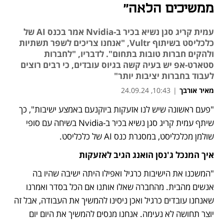
ממשיכים הלאה״
עמית קריג סגן נשיא בכיר ב-Nvidia אמר בכנס AI של
כלכליסט בשיתוף Vultr, "אנחנו צריכים לשפר תשתיות
ולהקים חברות טובות בתחום". לדבריו, "לחברות
סטארט-אפ יש בעיה קשה בגיוס עובדים, כי רבים רוצים
לעבוד בחברות יציבות יותר"
מאיר אורבך
|
10:43, 24.09.24
"פעם ראשונה שיש לנו אזעקות ביוקנעם באמצע ישיבות", כך 
שיתף עמית קריג סגן נשיא בכיר ב-Nvidia בשיחה עם סופי 
שולמן מכלכליסט, במסגרת כנס AI של כלכליסט.
איך המנכל ג'נסן הואנג הגיב לאזעקות 
"המשכנו את הישיבות כרגיל ואפילו היתה ישיבה שהיו בה 
אנשים מהבית. מהחברה שאלו אותנו אם הכל בסדר ואמרנו 
שאנחנו עובדים כרגיל ואכן ניסינו להמשיך את העבודה, אבל זה 
יוצר תחושה לא נעימה. אנחנו מנסים להמשיך את היום יום 