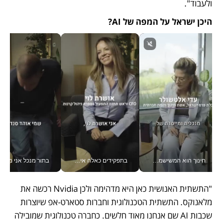
ולעבוד".
היכן ישראל על המפה של AI?
חינוך הוא המשישמה של החיים שלי - V
בתפקידים כאלה אי אפשר לחכות: אושרת לוי מניעה השקעות ענק מהטלפון_v
בתור מנכל אני מקבל מאות הח
"התשתית האנושית כאן היא מדהימה ולכן Nvidia רכשה את 
מלאנוקס. התשתית הטכנולוגית וחברות סטארט-אפ שיוצרות 
שכבות AI שם אנחנו מאוד חלשים. כחברה טכנולוגית שמובילה 