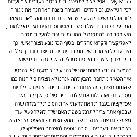
My Medi -  אפליקציה למדיטציות מודרכות בעברית שמיועדות 
לכל הגילאים, גם לילדים - העבירה בשנה האחרונה את מגוריה 
ליוון אבל ממשיכה להגיע לישראל בתדירות גבוהה. "אני נמצאת 
המון על הקו ברמה של נסיעה באוטובוס ונהנית משני העולמות", 
היא מסבירה. "התפנה לי המון זמן לשבת ולהעלות תכנים 
לאפליקציה ולקרוא מחקרים. בסוף הכל נובע מצורך אישי וכך 
היה עם כל היזמויות שלי תמיד הייתי יזמית ויוצרת ובדרך כלל זה 
נבע מצורך אישי - תהליכים כמו לידה, או שגרה בחיי נישואין.
"הפעם זה נבע מהתחושה של להגיע לגיל כמעט 50 ולהרגיש 
איך הפאזל מתחבר ולהבין למה אנחנו לא מצליחים ליהנות כמו 
שאנחנו רוצים, למה אנחנו תלויים בדברים חיצוניים כדי להיות 
מסופקים - ואז לגלות את עולם המיינדפולנס. אין עוד כזאת 
אפליקציה בעברית וזאת לדעתי אחת הסיבות להצלחה שלה, 
שבסוף אתה צריך לתרגל בשפת האם שלך ולא להפעיל עוד 
מאמץ - גם אם האנגלית שלך ממש מצוינת - והאפס מאמץ הוא 
בשפת אם ובעברית". סיבה נוספת להצלחת האפליקציה, 
לדבריה של ינאי, היא העובדה "שהתכנים לא 'רוחניקיים' או של 