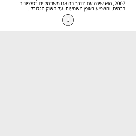
2007, הוא שינה את הדרך בה אנו משתמשים בטלפונים 
חכמים, והשפיע באופן משמעותי על השוק הגלובלי.
↓
התפתחות האייפון לאורך השנים
האייפון הראשון הוצג על ידי סטיב ג'ובס בינואר 2007 והציע 
מסך מגע אינטראקטיבי ללא כפתורים פיזיים רבים. מאז, אפל 
משיקה דגם חדש מדי שנה, כאשר כל דור כולל שיפורים 
בתחום החומרה, המצלמה, חיי הסוללה והביצועים.
חידושים מרכזיים לאורך השנים:
אייפון 4 (2010)
 – הצגת מסך Retina ושדרוג עיצובי 
משמעותי.
אייפון 5 (2012)
 – חיבור Lightning ומסך גדול יותר.
אייפון X (2017)
 – ביטול כפתור הבית והצגת Face 
ID.
אייפון 14 פרו (2022)
 – הצגת Dynamic Island 
ושדרוגי מצלמה מתקדמים.
אייפון 16 (2024)
 – שיפורי בינה מלאכותית 
ואופטימיזציות בסוללה.
יתרונות השימוש באייפון
האייפון מציע מערכת הפעלה חלקה, ביצועים גבוהים ותמיכה 
באקוסיסטם הרחב של אפל. בין היתרונות המרכזיים:
מערכת הפעלה iOS
 – מספקת ממשק משתמש 
אינטואיטיבי ועדכוני תוכנה קבועים.
אבטחה גבוהה
 – הצפנה מתקדמת, Face ID ו-
Touch ID.