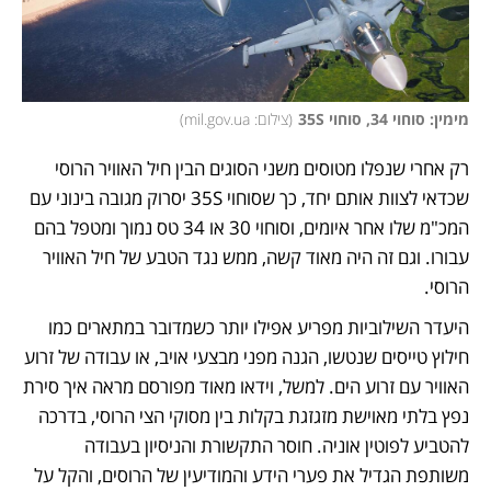
מימין: סוחוי 34, סוחוי 35S
(
צילום: mil.gov.ua
)
רק אחרי שנפלו מטוסים משני הסוגים הבין חיל האוויר הרוסי 
שכדאי לצוות אותם יחד, כך שסוחוי 35S יסרוק מגובה בינוני עם 
המכ"מ שלו אחר איומים, וסוחוי 30 או 34 טס נמוך ומטפל בהם 
עבורו. וגם זה היה מאוד קשה, ממש נגד הטבע של חיל האוויר 
הרוסי. 
היעדר השילוביות מפריע אפילו יותר כשמדובר במתארים כמו 
חילוץ טייסים שנטשו, הגנה מפני מבצעי אויב, או עבודה של זרוע 
האוויר עם זרוע הים. למשל, וידאו מאוד מפורסם מראה איך סירת 
נפץ בלתי מאוישת מזגזגת בקלות בין מסוקי הצי הרוסי, בדרכה 
להטביע לפוטין אוניה. חוסר התקשורת והניסיון בעבודה 
משותפת הגדיל את פערי הידע והמודיעין של הרוסים, והקל על 