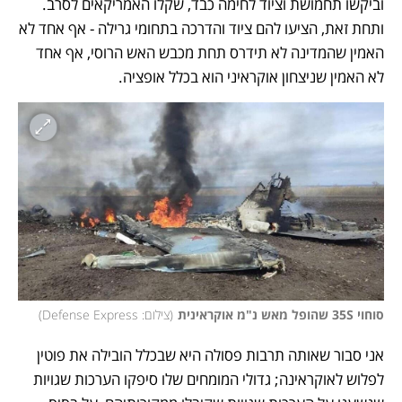
וביקשו תחמושת וציוד לחימה כבד, שקלו האמריקאים לסרב. 
ותחת זאת, הציעו להם ציוד והדרכה בתחומי גרילה - אף אחד לא 
האמין שהמדינה לא תידרס תחת מכבש האש הרוסי, אף אחד 
לא האמין שניצחון אוקראיני הוא בכלל אופציה. 
סוחוי 35S שהופל מאש נ"מ אוקראינית
(
צילום: Defense Express
)
אני סבור שאותה תרבות פסולה היא שבכלל הובילה את פוטין 
לפלוש לאוקראינה; גדולי המומחים שלו סיפקו הערכות שגויות 