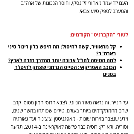
העם להיעמד מאחורי זלינסקי, וחוסר הנכונות של ארה"ב 
והמערב לספק סיוע צבאי. 
לטורי "הקברניט" הקודמים:
קל מהאוויר, קשה לחיסול: מה חיפש בלון ריגול סיני 
בארה"ב?
למה הטיסה לחו"ל ארוכה יותר מהדרך חזרה לארץ?
הכוכב האפריקאי: הטייס הגרמני שצחק להיטלר 
בפנים
על הנייר, זה נראה מאוד הגיוני: לצבא הרוסי המון מטוסי קרב 
שהם מהמתקדמים ביותר בעולם, טילים שפותחו במשך שנים, 
וידע שנצבר בזירות שונות - מאפגניסטן וצ'צ'ניה ועד גאורגיה 
וסוריה. ולא רק: רוסיה כבר פלשה לאוקראינה ב-2014, תקעה 