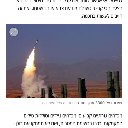
לטייטל. אי אפשר לוותר או לעגל פינות פה: חיסול נ"מ הוא 
הצעד הכי קריטי כשנלחמים עם צבא אויב בשטחו, ואת זה 
חייבים לעשות בחכמה.  
שיגור טיל S300 ארוך טווח
(
צילום: sinodefence
)
מכ"מים גזרתיים קבועים, מכ"מים ניידים וסוללות טילים 
חמקמקות יככבו ברשימת המטרות, ואם לא תמחקו את כולן - 