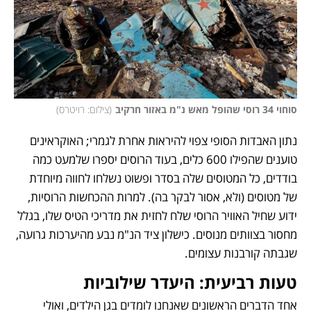
סוחוי 34 רוסי שהופל מאש נ"מ באזור חרקיב
(
צילום: רויטרס
)
נתון האבדות הסופי צפוי להיראות אחרת לגמרי; האוקראינים 
טוענים שהפילו 600 כלים, בעוד הרוסים יספרו שלמעט כמה 
בודדים, כל המטוסים שלה בסדר ופשוט נשלחו לחווה מיוחדת 
של מטוסים (ולא, אסור לבקר בה). למרות ההכחשות הרוסיות, 
ידוע שחיל האוויר הרוסי שלח לחזית את מדריכי הטיס שלו, בגלל 
מחסור בצוותים מנוסים. כישלון ציד הנ"מ נבע מהיערכות גרועה, 
שגבתה קורבנות עצומים. 
טעות רביעית: היעדר שילוביות
אחד הדברים הראשונים שאנחנו לומדים בגן הילדים, ואולי 