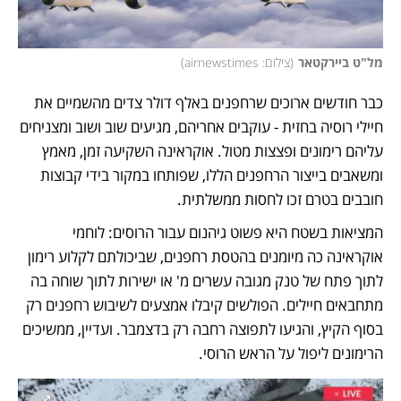
מל"ט ביירקטאר
(
צילום: airnewstimes
)
כבר חודשים ארוכים שרחפנים באלף דולר צדים מהשמיים את 
חיילי רוסיה בחזית - עוקבים אחריהם, מגיעים שוב ושוב ומצניחים 
עליהם רימונים ופצצות מטול. אוקראינה השקיעה זמן, מאמץ 
ומשאבים בייצור הרחפנים הללו, שפותחו במקור בידי קבוצות 
חובבים בטרם זכו לחסות ממשלתית. 
המציאות בשטח היא פשוט גיהנום עבור הרוסים: לוחמי 
אוקראינה כה מיומנים בהטסת רחפנים, שביכולתם לקלוע רימון 
לתוך פתח של טנק מגובה עשרים מ' או ישירות לתוך שוחה בה 
מתחבאים חיילים. הפולשים קיבלו אמצעים לשיבוש רחפנים רק 
בסוף הקיץ, והגיעו לתפוצה רחבה רק בדצמבר. ועדיין, ממשיכים 
הרימונים ליפול על הראש הרוסי. 