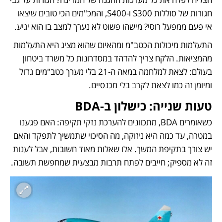
חגורות של סוללות S300 ו-S400, והמכ"מים הכי טובים שיצאו 
אי פעם ממפעל רוסי? מישהו פשוט לא נערך למצב בו הוא יגיע. 
התעלמות מיכולות הכטב"מ ומהאיום שהוא מציג היא התעלמות 
מהמציאות. הלקח צריך להדהד במסדרונות כל משרד ביטחון 
בעולם: לצאת למלחמה במאה ה-21 בלי מערך כטב"מים גדול 
ומיומן זה כמו לצאת לקרב בלי מכנסיים. 
טעות שנייה: כישלון ב-BDA
כשאומרים BDA, מתכוונים להערכת נזקי תקיפה: האם פגענו 
במטרה, עד כמה היא ניזוקה, מה הסיכוי שתמשיך לתפקד והאם 
יש צורך בתקיפת המשך. אלו שאלות מאוד חשובות, אבל לענות 
זה לא מספיק; חייבים לפתח תרבות מבצעית שמחפשת תשובה. 