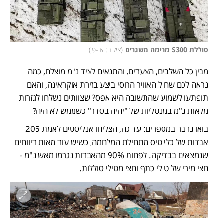
סוללת S300 מרימה משגרים
(
צילום: אי-פי
)
מבין כל השלבים, הצעדים, והתנאים לציד נ"מ מוצלח, כמה 
נראה לכם שחיל האוויר הרוסי ביצע בזירת אוקראינה, והאם 
תופתעו לשמוע שהתשובה היא אפס? שצוותים נשלחו לגזרות 
מלאות נ"מ במנטליות של "יהיה בסדר" כשממש לא היה? 
בואו נדבר במספרים: עד כה, הצליחו אנליסטים לאמת 205 
אבדות של כלי טיס מתחילת המלחמה, כשיש עוד מאות דיווחים 
שנמצאים בבדיקה. לפחות 90% מהאבדות נגרמו מאש נ"מ - 
חצי מירי של טילי כתף וחצי מטילי סוללות. 