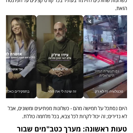
כשלונות שהולכים להילמד בעתיד בכל קורס קצינים על הפלנטה 
הזאת. 
זה שינה לי את החיים: איך עידו איז'ק הופך את הסמארטפון לכלי צילום מקצועי_v
בתפקידים כאלה אי אפשר לחכות: אושרת לוי מניעה השקעות ענק מהטלפון_v
חינוך הוא המש
היום נסתכל על חמישה מהם - כשלונות מפתיעים ומשונים, אבל 
לא נדירים; זה יכול לקרות לכל צבא, בכל מלחמה כוללת. 
טעות ראשונה: מערך כטב"מים שבור