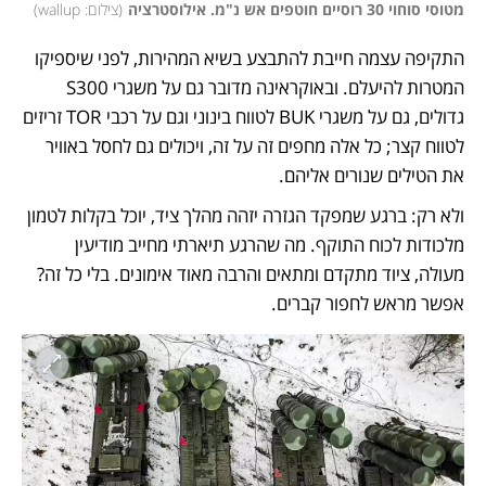
מטוסי סוחוי 30 רוסיים חוטפים אש נ"מ. אילוסטרציה
(
צילום: wallup
)
התקיפה עצמה חייבת להתבצע בשיא המהירות, לפני שיספיקו 
המטרות להיעלם. ובאוקראינה מדובר גם על משגרי S300 
גדולים, גם על משגרי BUK לטווח בינוני וגם על רכבי TOR זריזים 
לטווח קצר; כל אלה מחפים זה על זה, ויכולים גם לחסל באוויר 
את הטילים שנורים אליהם. 
ולא רק: ברגע שמפקד הגזרה יזהה מהלך ציד, יוכל בקלות לטמון 
מלכודות לכוח התוקף. מה שהרגע תיארתי מחייב מודיעין 
מעולה, ציוד מתקדם ומתאים והרבה מאוד אימונים. בלי כל זה? 
אפשר מראש לחפור קברים. 