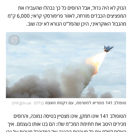
הנזק לא היה גדול, אבל הרוסים כל כך נבהלו שהעבירו את 
המפציצים הכבדים מזרחה, לאזור פרימורסקי קראי; 6,000 ק"מ 
מהגבול האוקראיני, היכן שהמל"ט הנורא לא יכה שוב.
טופולב 141 ממריא למשימה, עם רקטת האצה
(
צילום:  mil.gov.ua
)
הטופולב 141 אינו חמקן, אינו מצטיין בטיסה נמוכה, והרוסים 
מכירים היטב את חתימת המכ"מ שלו: הם בנו אותו בעצמם. איך 
הצליח לפלח את כל מערכות ההגנה של המדינה? חגורות על גבי 