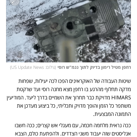
רחפן מטיל רימון בדיוק לתוך נגמ"ש רוסי
(
צילום: US Update News
)
שיטות העבודה של האוקראינים הפכו לכה יעילות, שפחות 
מדקה תחלוף מהרגע בו רחפן מצא מחנה רוסי ועד שרקטת 
HIMARS מדויקת כבר תחרוך את השמיים בדרך ליעד. המודיעין 
משתפר כל הזמן והופך מדויק ותכליתי, כל ביצוע מעדכן את 
התמונה המבצעית. 
ככה נראית מלחמה חכמה, עם מעגלי אש קצרים; ככה חשבו 
אנליסטים שזה יעבוד משני הצדדים. ולהפתעת כולם, הצבא 