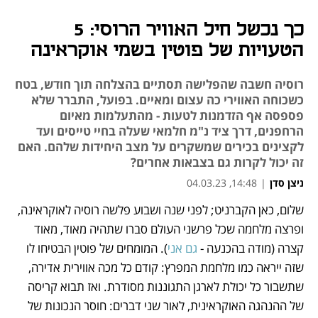
כך נכשל חיל האוויר הרוסי: 5
הטעויות של פוטין בשמי אוקראינה
רוסיה חשבה שהפלישה תסתיים בהצלחה תוך חודש, בטח
כשכוחה האווירי כה עצום ומאיים. בפועל, התברר שלא
פספסה אף הזדמנות לטעות - מהתעלמות מאיום
הרחפנים, דרך ציד נ"מ חלמאי שעלה בחיי טייסים ועד
לקצינים בכירים שמשקרים על מצב היחידות שלהם. האם
זה יכול לקרות גם בצבאות אחרים?
ניצן סדן
|
14:48, 04.03.23
שלום, כאן הקברניט; לפני שנה ושבוע פלשה רוסיה לאוקראינה, 
נפתח בכרטיסייה חדשה
נפתח בכרטיסייה חדשה
נפתח בכרטיסייה חדשה
נפתח בכרטיסייה חדשה
נפתח בכרטיסייה חדשה
ופרצה מלחמה שכל פרשני העולם סברו שתהיה מאוד, מאוד 
קצרה (מודה בהכנעה - 
גם אני
). המומחים של פוטין הבטיחו לו 
שזה ייראה כמו מלחמת המפרץ: קודם כל מכה אווירית אדירה, 
שתשבור כל יכולת לארגן התגוננות מסודרת. ואז תבוא קריסה 
של ההנהגה האוקראינית, לאור שני דברים: חוסר הנכונות של 