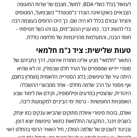
לעזאזל בגלל כשלי BDA. למשל, מצבם של שדות התעופה 
הצבאיים באוקראינה הוגדר כ"מנוטרל" כשבפועל, המטוסים 
והציוד עבורם בכלל לא היה שם. כך היכו הרוסים בעוצמה רבה 
בלי להשיג דבר. כמו עניין הכטב"מים, גם זהו כשל תפיסתי - 
חוסר הבנה, והתעלמות מהדינמיות של מלחמה כוללת. 
טעות שלישית: ציד נ"מ חלמאי
התואר "חלמאי" מגיע אלינו ממזרח אירופה, דרך כתביהם של 
סופרי יידיש שמספרים על העיר חלם שבפולין. זה לא שהיא 
היתה עיר של טיפשים; בלוג הספרייה הלאומית (מומלץ בחום), 
אף מספר על הרב שלמה מחלם - אחד ממבשרי ההשכלה 
היהודית, שהצטיין במדעים ופילוסופיה, וקידם את לימוד שבע 
האומנויות החופשיות - גרסת ימי הביניים למקצועות ליבה. 
ואולם, בזכות סיפורי איוולת מתוקים שהביאו ענקים כמו יצחק 
בשביס זינגר, התקבעה החלמאות כתואר טיפשות יוצא דופן. 
ובניגוד לשכנים של שלמה הפולני, חיל האוויר הרוסי בהחלט ראוי 