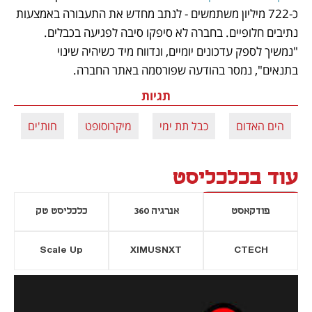
כ-722 מיליון משתמשים - לנתב מחדש את התעבורה באמצעות 
נתיבים חלופיים. בחברה לא סיפקו סיבה לפגיעה בכבלים. 
"נמשיך לספק עדכונים יומיים, ונדווח מיד כשיהיה שינוי 
בתנאים", נמסר בהודעה שפורסמה באתר החברה. 
תגיות
הים האדום
כבל תת ימי
מיקרוסופט
חות'ים
עוד בכלכליסט
פודקאסט
אנרגיה 360
כלכליסט טק
Scale Up
XIMUSNXT
CTECH
יסייה חדשה
נפתח בכרטיסייה חדשה