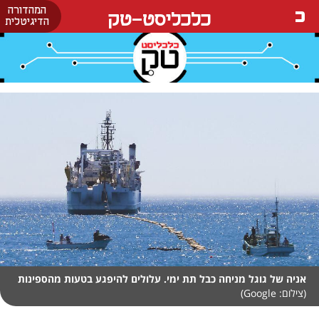
המהדורה
כלכליסט-טק
הדיגיטלית
אניה של גוגל מניחה כבל תת ימי. עלולים להיפגע בטעות מהספינות
(צילום: Google)