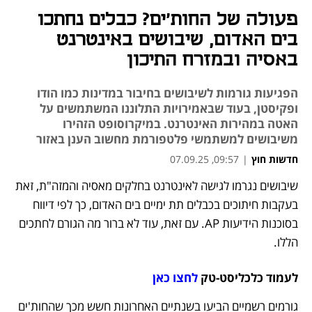
פעולה של החות׳ים? כבלים נחתכו
בים האדום, שיבושים באינטרנט
באסיה ובמזרח התיכון
הפגיעות גורמות לשיבושים בחיבור במדינות כמו הודו
ופקיסטן, בעוד שבאמירויות התלוננו המשתמשים על
האטה במהירות האינטרנט. במיקרוסופט הזהירו
משיבושים למשתמשי פלטפורמת מחשוב הענן באזור
חדשות חוץ
|
09:57, 07.09.25
שיבושים נגרמו לגישה לאינטרנט בחלקים מאסיה והמזה"ת, זאת 
נפתח בכרטיסייה חדשה
נפתח בכרטיסייה חדשה
בעקבות חיתוכים בכבלים תת ימיים בים האדום, כך לפי דיווח 
בסוכנות הידיעות AP. עם זאת, עוד לא ברור מה הגורם לחתכים 
הללו. 
לעמוד כלכליסט-טק 
לחצו כאן
גורמים רשמיים הביעו בשנתיים האחרונות חשש מכך שהחות'ים 