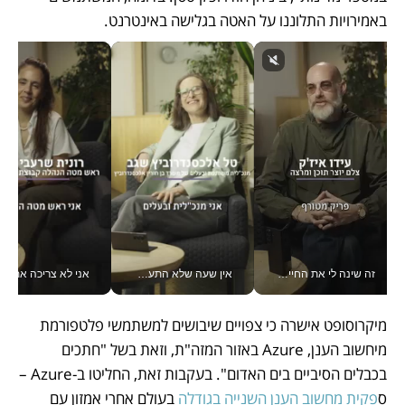
באמירויות התלוננו על האטה בגלישה באינטרנט. 
זה שינה לי את החיים: איך עידו איז'ק הופך את הסמארטפון לכלי צילום מקצועי_v
אין שעה שלא התעסקתי במשבר - טל אלכסנדרוביץ’ שגב מנהלת משברים תקשורתיים מכל מקום עם ה- Galaxy Z Fold8 Ultra שלה_v
אני לא צריכה את המשרד:
מיקרוסופט אישרה כי צפויים שיבושים למשתמשי פלטפורמת 
מיחשוב הענן, Azure באזור המזה"ת, וזאת בשל "חתכים 
בכבלים הסיביים בים האדום". בעקבות זאת, החליטו ב-Azure – 
ס
פקית מחשוב הענן השנייה בגודלה
 בעולם אחרי אמזון עם 