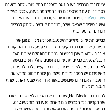
יפעלו נגד הכבלים באזור, זאת במסגרת התקיפות שלהם בטענה 
לסולידריות עם הפלסטינים לאור המלחמה בעזה, שכללו בעיקר 
שיגור טילים
 לספינות מסחריות שעוברות בנתיב הים האדום 
ושיגור טילים לישראל. אולם, במקרים קודמים של נזק לכבלים, 
הם הכחישו מעורבות. 
כבלים תת ימיים עלולים להיפגע באופן לא מכוון מעוגן של 
ספינות, אך ייתכנו גם תקיפות מכוונות לפגיעה בהם. התיקונים 
אורכים שבועות שכן הספינות צריכות להתמקם ישירות מעל 
הכבל שנפגע. כבלים תת ימיים נחשבים לחלק חשוב בגישה 
לאינטרנט, זאת לצד לוויינים וכבלים קרקעיים. לרוב לספקיות 
האינטרנט יש מספר נקודות גישה והן יכולות לנווט מחדש את 
התעבורה אם חלים שיבושים באזור אחד, אף שבכל זאת נרשמת 
האטה בגלישה. 
לפי חברת NetBlocks, שמנטרת את הגישה לאינטרנט "שורה 
של תקריות נגד הכבלים בים האדום פגעו בחיבור לאינטרנט 
במספר מדינות", ביניהן הודו ופקיסטן. בדומה, המשתמשים 