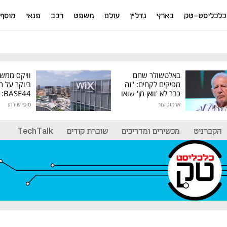
כלכליסט-טק
בארץ
נדל"ן
עולם
משפט
רכב
פנאי
מוסף
באלטשולר שחם
וויקס ממש
מפיקים לקחים: "זה
ביוקר על ר
כבר לא 'וואן מן' שואו
44
של גילעד"
אלמוג עזר
סופי שולמן
מיליון דולר
הקברניט
מכשירים ומדריכים
שוברת קודים
TechTalk