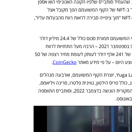
חברת FTX, שנודעה מאז לשמצה. "המצג שהעמיד סותבי'ס שלפיו הקונה האנונימי הוא אספן 
"מסורתי" יצר את הרושם המטעה שהסחר ב-NFT של הקוף המשועמם הפך מקובל אצל 
משקיעי מיינסטרים", והתובעים קנו את ה-NFT "תוך ציפייה סבירה לראות רווח מהבעלות עליו", 
סותבי'ס מכר 101 מטבעות NFT של הקוף המשועמם תמורת סכום כולל של 24.4 מיליון דולר 
במכירה פומבית שכותרתה הייתה Ape In! בספטמבר 2021 – הרבה מעל התחזיות לרווח 
שעמדו על 12-18 מיליון דולר. זהו ממוצע של 241 אלף דולר לעותק לעומת מחיר רצפה של 50 
ע היום – על פי מידע מאתר 
CoinGecko
. 
משקיעים כבר תבעו בעבר את חברת Yuga Labs, יוצרת הקוף המשועמם, וארבעה מנהלים 
מהחברה ושלל ידוענים שקידמו את המותג, כולל פריס הילטון, גווינית פלטרו, סרינה ויליאמס, 
סנופ דוג וג'סטין ביבר. התביעה הייצוגית המקורית הוגשה בדצמבר 2022, וסותבי'ס התווספה 