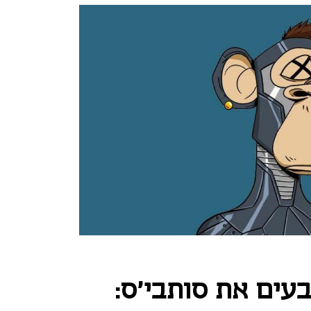
י NFT תובעים את סותבי'ס: