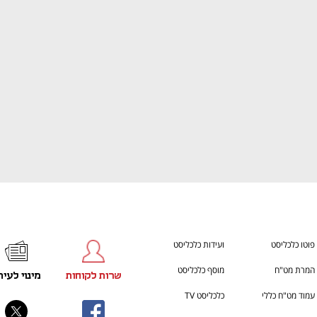
h – the gateway to Tech
You're NXT
פוטו כלכליסט
ועידות כלכליסט
המרת מט"ח
מוסף כלכליסט
שרות לקוחות
מינוי לעית
עמוד מט"ח כללי
כלכליסט TV