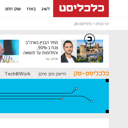
24/7
באזז
שוק ההון
דף הבית
כלכליסט-טק
מחיר הבניין בארה"ב
צנח ב-90%,
כלכליסט
דיגיטל
והחלומות על תשואה
גבוהה התנפצו
אלמוג עזר
כלכליסט-טק
הייטק והון סיכון
Tech@Work