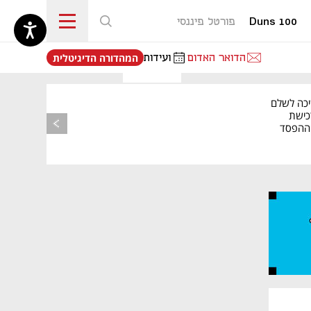
Duns 100
פורטל פיננסי
נפתח בכרטיסייה חדשה
הדואר האדום
ועידות
המהדורה הדיגיטלית
יכה לשלם
כישת
BASE: ההפסד
הרבעוני זינק ל-76