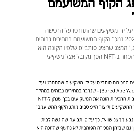
תג הקוף המשועמם
על ידי משקיעים שהתחרטו על הרכישה
מכיוון שבמהלך טירוף ה-NFT ב-2021 נמכר הקוף המשועמם במחירים גבוהים
ית, "המצג שהציג סותבי'ס שלפיו הקונה הוא
אספן 'מסורתי' יצר רושם מטעה שהסחר ב-NFT הפך מקובל אצל משקיעי
ת המכירות סותבי'ס על ידי משקיעים שהתחרטו על 
(Bored Ape Yacht Club) - שנמכר במחירים גבוהים במהלך 
טירוף ה-NFT של 2021. על פי הייצוגית, בית המכירות הונה את המשקיעים בכך שנתן ל-NFT 
ן המשקיעים וליצור הייפ סביב מותג הקוף המשועמם".
זינוק מחירי ה-NFT של הקוף המשועמם "נבע ממצג שווא", כך על פי תביעה שהוגשה לבית 
המשפט המרכזי במחוז קליפורניה, בה צוין גם שבזמן המכירה הפומבית לא נחשף שהזוכה היא 