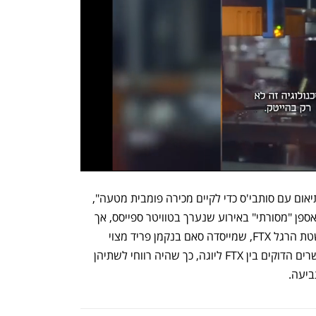
על פי התביעה המתוקנת, "יוגה פעלה בתיאום עם סותבי'ס כדי לקיים מכירה פומבית מטעה", 
שלאחריה תיאר נציג סותבי'ס את הזוכה כאספן "מסורתי" באירוע שנערך בטוויטר ספייסס, אך 
למעשה היה מדובר בחברת הקריפטו פושטת הרגל FTX, שמייסדה סאם בנקמן פריד מצוי 
במעצר בהמתנה למשפטו. בנוסף היו "קשרים הדוקים בין FTX ליוגה, כך שהיה רווחי לשתיהן 