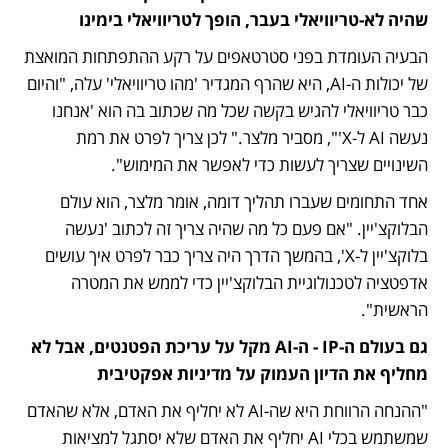
שהיה לא-טריוויאלי בעבר, הופך לטריוויאלי בימינו
הבעיה העומדת בפני סטרטאפים על רקע ההתפתחות המואצת 
של יכולות ה-AI, היא שהרף המגדיר 'מהו טריוויאלי' עלה, "והיום 
כבר טריוויאלי להגיש בקשה שכל מה שכתוב בה הוא 'אנחנו 
נעשה AI ל-X'", מסביר מלצר." לכן צריך לפרט את רמת 
השינויים שצריך לעשות כדי לאפשר את המימוש".
אחד התחומים שעברו תהליך דומה, אומר מלצר, הוא עולם 
הבלוקצ'יין. "אם פעם כל מה שהיה צריך זה לכתוב 'נעשה 
בלוקצ'יין ל-X', בהמשך הדרך היה צריך כבר לפרט איך עושים 
אדפטציה לטכנולוגיית הבלוקצ'יין כדי לממש את המטרה 
הראשית".
גם בעולם ה-IP - ה-AI מקל על עריכת הפטנטים, אבל לא 
מחליף את הדיון העמוק על מדיניות אפקטיבית
"ההנחה הרווחת היא שה-AI לא יחליף את האדם, אלא שהאדם 
שמשתמש בכלי AI יחליף את האדם שלא יסתגל למציאות 