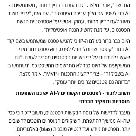
החדשה", אומר מלצר. "גם בעולם הקניין הרוחני, משתמשים ב-
AI כדי לשפר את הליך עריכת הפטנטים". עם זאת, "עדיין חשוב 
מאוד לערוך דיון מהותי, עמוק ואנושי על אסטרטגיית הגשת 
הפטנטים, על מנת להשיג הגנה אופטימלית".
היום כבר ברור בעולם ה-IP כי להגיש פטנט שמשתמש בשם קוד 
AI בתור 'קופסה שחורה' מבלי לפרט, הוא פטנט רחב מידי 
שעשוי להידחות על ידי רשויות הפטנטים מסביב לעולם. "גם 
המשקיעים של היום כבר לא מתרשמים ממשפט כמו 'נשתמש ב-
AI בשביל זה' – צריך להציג התכנות ו-MVP", אומר מלצר. 
"בדומה גם פטנטים צריכים יותר עומק".
חשוב לזכור - לפטנטים הקשורים ל-AI יש גם השפעות 
מוסריות ותפקיד חברתי 
מעבר לדרישות של נוסח הבקשות לפטנטים, חשוב לזכור כי ככל 
שה-AI ממשיך להתפתח, השיקולים המוסריים הופכים לחשובים 
יותר. מפרטיות מידע ועד לנטייה מובנית (bias) באלגוריתם, 