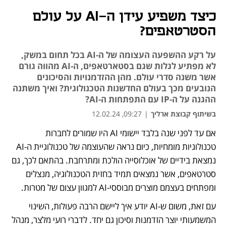
כיצד משפיע עידן ה-AI על עולם
הסטרטאפים?
על רקע ההשפעה העצומה של ה-AI בכל תחום במשק,
לא מפתיע לגלות שגם בסטארטאפים, ה-AI מהווה גורם
אשר משנה סדרי עולם. מהן ההזדמנויות והסיכונים
הנובעים מכך בעולם החדשנות הטכנולוגית? ואיך משתנה
ההגנה על ה-IP עם התפתחות ה-AI?
בשיתוף קבוצת ארליך
|
09:27, 12.02.24
אם עד לפני שנה בלבד יישומי AI היו שמורים לחברות 
טכנולוגיות מומחיות, כיום נראה שהעוצמה של טכנולוגיית ה-AI 
נמצאת בידיים של אוכלוסייה הולכת ומתרחבת. בהתאם לכך, גם 
סטרטאפים, אשר נמצאים תמיד בחזית הטכנולוגיה, מנצלים 
ומפתחים בעצמם מוצרים מבוססי-AI למגוון עצום של מטרות.
עם זאת, משום ש-AI יודע איך ליישם הרבה פעולות, השינוי 
המשמעותי יוצר הזדמנות וסיכון גם יחד. לדברי רועי מלצר, מנהל 