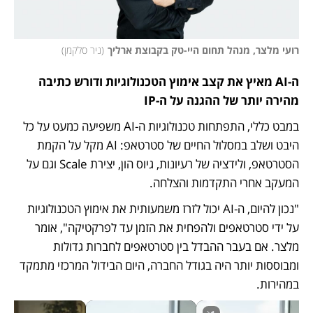
רועי מלצר, מנהל תחום היי-טק בקבוצת ארליך
(
ניר סלקמן
)
ה-AI מאיץ את קצב אימוץ הטכנולוגיות ודורש כתיבה 
מהירה יותר של ההגנה על ה-IP
במבט כללי, התפתחות טכנולוגיות ה-AI משפיעה כמעט על כל 
היבט ושלב במסלול החיים של סטרטאפ: AI מקל על הקמת 
הסטרטאפ, ולידציה של רעיונות, גיוס הון, יצירת Scale וגם על 
המעקב אחרי התקדמות והצלחה. 
"נכון להיום, ה-AI יכול לזרז משמעותית את אימוץ הטכנולוגיות 
על ידי סטרטאפים ולהפחית את הזמן עד לפרקטיקה", אומר 
מלצר. אם בעבר ההבדל בין סטרטאפים לחברות גדולות 
ומבוססות יותר היה בגודל החברה, היום הבידול המרכזי מתמקד 
במהירות.