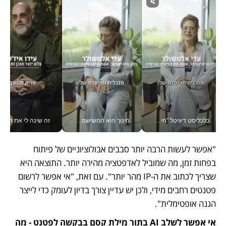
כלכליסט דיגיטל "חינוך הוא המשימה של החיים שלי"_v
חינוך הוא המשישמה של החיים שלי - V
זה שינה לי את החיים: 
"אפשר לעשות הרבה יותר סבבים אבולוציוניים של פיתוח 
בפחות זמן, מה שמוביל לאדפטציה מהירה יותר. התוצאה היא 
שצריך לכתוב את ה-IP מהר יותר". עם זאת, "אי אפשר לרשום 
פטנטים רחבים מידי, ולכן יש עדיין צורך בדיון לעומק כדי לייצר 
הגנה אופטימלית".
אי אפשר לשלב AI בתור מילת קסם בבקשה לפטנט - מה 