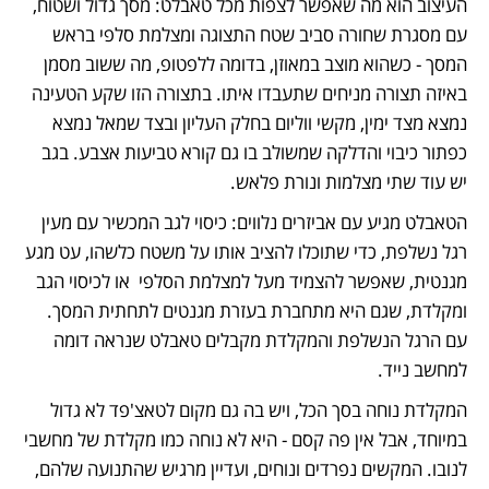
העיצוב הוא מה שאפשר לצפות מכל טאבלט: מסך גדול ושטוח, 
עם מסגרת שחורה סביב שטח התצוגה ומצלמת סלפי בראש 
המסך - כשהוא מוצב במאוזן, בדומה ללפטופ, מה ששוב מסמן 
באיזה תצורה מניחים שתעבדו איתו. בתצורה הזו שקע הטעינה 
נמצא מצד ימין, מקשי ווליום בחלק העליון ובצד שמאל נמצא 
כפתור כיבוי והדלקה שמשולב בו גם קורא טביעות אצבע. בגב 
יש עוד שתי מצלמות ונורת פלאש.
הטאבלט מגיע עם אביזרים נלווים: כיסוי לגב המכשיר עם מעין 
רגל נשלפת, כדי שתוכלו להציב אותו על משטח כלשהו, עט מגע 
מגנטית, שאפשר להצמיד מעל למצלמת הסלפי  או לכיסוי הגב 
ומקלדת, שגם היא מתחברת בעזרת מגנטים לתחתית המסך. 
עם הרגל הנשלפת והמקלדת מקבלים טאבלט שנראה דומה 
למחשב נייד.
המקלדת נוחה בסך הכל, ויש בה גם מקום לטאצ'פד לא גדול 
במיוחד, אבל אין פה קסם - היא לא נוחה כמו מקלדת של מחשבי 
לנובו. המקשים נפרדים ונוחים, ועדיין מרגיש שהתנועה שלהם, 