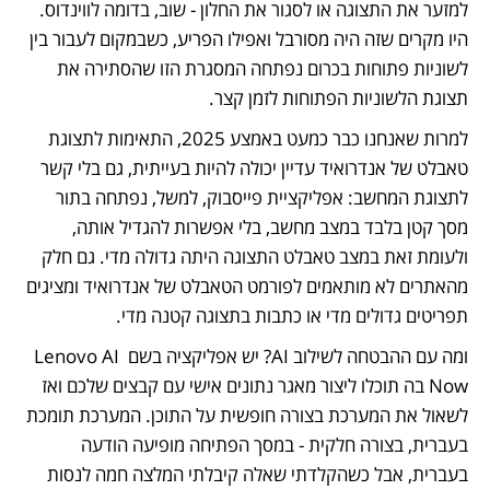
למזער את התצוגה או לסגור את החלון - שוב, בדומה לווינדוס. 
היו מקרים שזה היה מסורבל ואפילו הפריע, כשבמקום לעבור בין 
לשוניות פתוחות בכרום נפתחה המסגרת הזו שהסתירה את 
תצוגת הלשוניות הפתוחות לזמן קצר.
למרות שאנחנו כבר כמעט באמצע 2025, התאימות לתצוגת 
טאבלט של אנדרואיד עדיין יכולה להיות בעייתית, גם בלי קשר 
לתצוגת המחשב: אפליקציית פייסבוק, למשל, נפתחה בתור 
מסך קטן בלבד במצב מחשב, בלי אפשרות להגדיל אותה, 
ולעומת זאת במצב טאבלט התצוגה היתה גדולה מדי. גם חלק 
מהאתרים לא מותאמים לפורמט הטאבלט של אנדרואיד ומציגים 
תפריטים גדולים מדי או כתבות בתצוגה קטנה מדי.
ומה עם ההבטחה לשילוב AI? יש אפליקציה בשם Lenovo AI 
Now בה תוכלו ליצור מאגר נתונים אישי עם קבצים שלכם ואז 
לשאול את המערכת בצורה חופשית על התוכן. המערכת תומכת 
בעברית, בצורה חלקית - במסך הפתיחה מופיעה הודעה 
בעברית, אבל כשהקלדתי שאלה קיבלתי המלצה חמה לנסות 