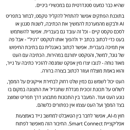
שהיא כבר כמעט סטנדרטית גם במכשירי ביניים.
בתוכנת הפתקים אפשר להתחיל להקליד טקסט, לבחור בתפריט 
AI ולבקש מהמערכת להמשיך את הכתיבה, לשנות סגנון או 
לסכם טקסט קיים - וכל זה עובד גם בעברית. אפשר להשתמש 
בעט כדי לכתוב בכתב יד ולהפוך אותו לטקסט "רגיל" - אבל פה 
אין תמיכה בעברית. אפשר לכתוב באנגלית גם בתיבת החיפוש 
של גוגל, למשל, והטקסט יתורגם במהירות. הכתיבה עם העט 
מאוד נוחה - לנובו יצרו מין אפקט שמנסה להזכיר כתיבה על נייר, 
והוא באמת מוצלח ועוזר לכתוב בצורה ברורה.
העט יכול לשמש גם כמין שלט רחוק לבחירת אייקונים על המסך, 
לשלוט על תכונת זכוכית מגדלת שתגדיל את התצוגה במקום בו 
נוגע העט ועוד. המעבר בין התכונות מתבצע דרך תפריט שמוצג 
בצד המסך ועל העט עצמו אין כפתורים כלשהם.
חוץ מ-AI, אפשר לחבר בין הטאבלט למחשב נייד באמצעות 
אפליקציית Smart Connect. החיבור הזה מאפשר לפתוח 