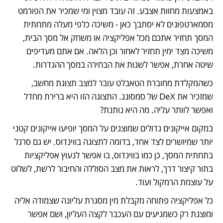
באמצעות מחוות אצבע. זה עובד מצוין ומי שמכיר את הפורמט 
מסמארטפונים לא יסתבך כאן - משיכה כלפי מעלה מתחתית 
המסך תחזיר אתכם מכל אפליקציה או משחק אל מסך הבית, 
משיכה מצד ימין תחזיר לאחור וכן הלאה. אם אתם מעדיפים 
שיטה אחרת, אפשר לשנות את הבחירה במסך ההגדרות.
כשהמקלדת מחוברת הטאבלט עובר למצב תצוגת מחשב, 
שמזכיר את DeX של סמסונג. התצוגה הזו היא ברירת מחדל 
ואפשר לוותר עליה. מה היא נותנת? 
במקום אייקונים גדולים שמוצגים על המסך יופיעו אייקונים קטני 
יותר שמיושרים לצד אחד, בדומה לתצוגה בווינדוס. יש גם סרגל 
בתחתית המסך, כן כמו בווינדוס, בו אפשר לנעוץ אפליקציות 
בתור קיצור דרך, לראות את מצב הסוללה והחיבור לרשת, לשלוט 
על עוצמת הרמקול ועוד.  
כל אפליקציה פתוחה מקבלת מין מסגרת עליונה שצמודה אליה 
ומוצגת רק כשמגיעים עם העכבר לקצה העליון, ושם אפשר 