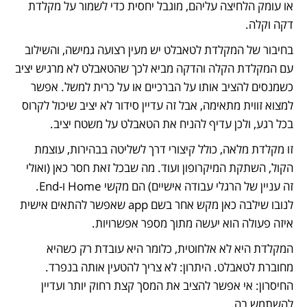
או עומק הלחיצה עליהם, מוגבל יחסית כדי לשמור על מקלדת 
דקה וקלה.
בחיבור של המקלדת לטאבלט יש מעין רצועה גמישה, והשילוב 
עם המקלדת הקלה והדקה מביא לכך שהטאבלט לא מרגיש יציב 
כשמנסים להציב אותו על הברכיים או על כרית למשל. אפשר 
למצוא זווית מתאימה, אבל זה עדיין סידור לא יציב שיכול לקרוס 
בכל רגע, ולכן עדיף להניח את הטאבלט על משטח יציב.
זו מקלדת מלאה, כולל קיצורי דרך לשליטה בבהירות, עוצמת 
הקול, השתקת המיקרופון ועוד. מה שבכל זאת חסר כאן (ואולי 
זה עניין של הרגלי עבודה אישיים) הם מקשי Home ו-End. 
לנובו שילבה כאן מקש אחר בשם app שאפשר להתאים אישית 
איזה פעולה הוא יעשה מתוך מספר אפשרויות.
המקלדת היא לא אלחוטית, כלומר היא עובדת רק כשהיא 
מחוברת לטאבלט. היתרון: לא צריך להטעין אותה בנפרד. 
החיסרון: אי אפשר להציב את המסך קצת רחוק יותר ועדיין 
להשתמש בה.