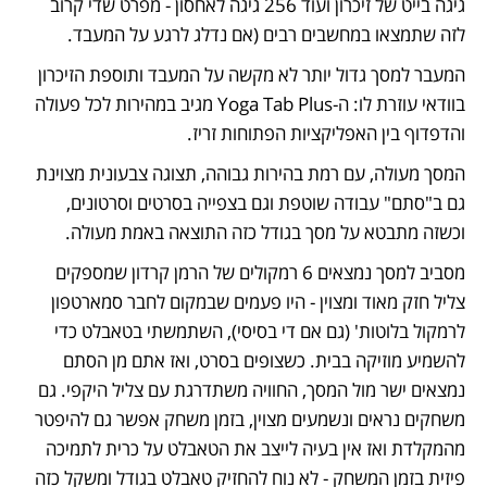
גיגה בייט של זיכרון ועוד 256 גיגה לאחסון - מפרט שדי קרוב 
לזה שתמצאו במחשבים רבים (אם נדלג לרגע על המעבד.
המעבר למסך גדול יותר לא מקשה על המעבד ותוספת הזיכרון 
בוודאי עוזרת לו: ה-Yoga Tab Plus מגיב במהירות לכל פעולה 
והדפדוף בין האפליקציות הפתוחות זריז.
המסך מעולה, עם רמת בהירות גבוהה, תצוגה צבעונית מצוינת 
גם ב"סתם" עבודה שוטפת וגם בצפייה בסרטים וסרטונים, 
וכשזה מתבטא על מסך בגודל כזה התוצאה באמת מעולה.
מסביב למסך נמצאים 6 רמקולים של הרמן קרדון שמספקים 
צליל חזק מאוד ומצוין - היו פעמים שבמקום לחבר סמארטפון 
לרמקול בלוטות' (גם אם די בסיסי), השתמשתי בטאבלט כדי 
להשמיע מוזיקה בבית. כשצופים בסרט, ואז אתם מן הסתם 
נמצאים ישר מול המסך, החוויה משתדרגת עם צליל היקפי. גם 
משחקים נראים ונשמעים מצוין, בזמן משחק אפשר גם להיפטר 
מהמקלדת ואז אין בעיה לייצב את הטאבלט על כרית לתמיכה 
פיזית בזמן המשחק - לא נוח להחזיק טאבלט בגודל ומשקל כזה 