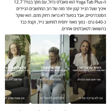
ה-Yoga Tab Plus הוא טאבלט גדול, עם מסך בגודל 12.7 
אינץ' שעל הנייר קטן יותר מזה של רוב המחשבים הניידים 
הסטנדרטיים, אבל בפועל לא נראה רחוק מהם. הוא שוקל 
כ-640 גרם - נמוך מאוד יחסית למחשב נייד, וקצת כבד 
בהשוואה לטאבלטים אחרים.
אני לא צריכה את המשרד: רונית שרעבי-חדד מנהלת ארגון של 30000 עובדים מכל מקום_v
כלכליסט דיגיטל "חינוך הוא המשימה של החיים שלי"_v
אין שעה שלא התעסקתי במשבר - טל אלכסנדרוביץ’ שגב מנהלת משברים