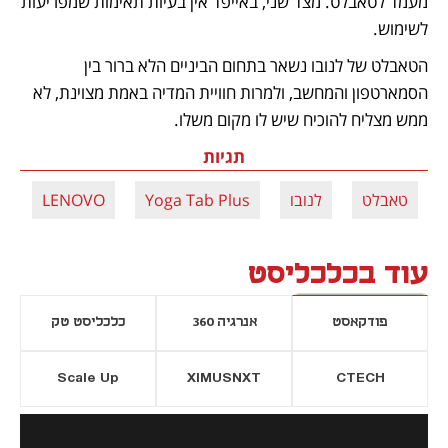
מעמד לטאבלט. מצד שני, באייפד אין בעיות תאימות שמפריעות 
לשימוש. 
הטאבלט של לנובו נשאר בתחום הביניים הלא ברור בין 
הסמארטפון והמחשב, ולמרות חוויית המדיה באמת מצוינת, לא 
ממש מצליח להוכיח שיש לו מקום משלו.
תגיות
טאבלט
לנובו
Yoga Tab Plus
LENOVO
עוד בכלכליסט
פודקאסט
אנרגיה 360
כלכליסט טק
Scale Up
XIMUSNXT
CTECH
יסייה חדשה
נפתח בכרטיסייה חדשה