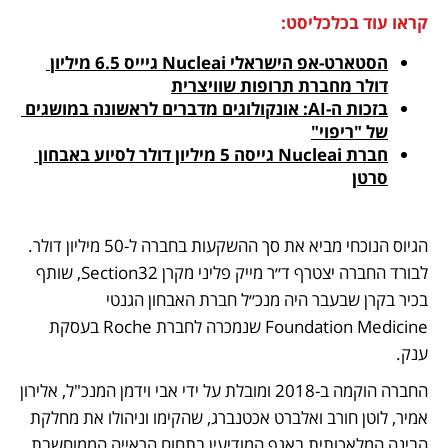
קראו עוד בכלכליסט:
הסטארט-אפ הישראלי Nucleai גיייס 6.5 מיליון 
דולר מחברת תרופות שוויצרית
בזכות ה-AI: אונקולוגים מדברים לראשונה במושגים 
של "ריפוי"
חברת Nucleai גייסה 5 מיליון דולר לסיוע באבחון 
סרטן
הגיוס הנוכחי מביא את סך ההשקעות בחברה ל-50 מיליון דולר. 
לבורד החברה יצטרף ד״ר מייק פליני מקרן Section32, שותף 
בכיר בקרן שבעבר היה מנכ״ל חברת האבחון הגנטי 
Foundation Medicine שנמכרה לחברת Roche בעסקת 
ענק. 
החברה הוקמה ב-2018 ומובלת על ידי אבי וידמן המנכ"ל, אלירון 
אמיר, לוטן חורב ואלברט אכטנברג, שהקימו וניהולו את מחלקת 
הבינה המלאכותית באגף המודיעין בתחום הראייה הממוחשבת. 