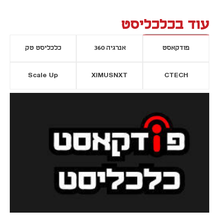
עוד בכלכליסט
פודקאסט
אנרגיה 360
כלכליסט טק
Scale Up
XIMUSNXT
CTECH
יסייה חדשה
נפתח בכרטיסייה חדשה