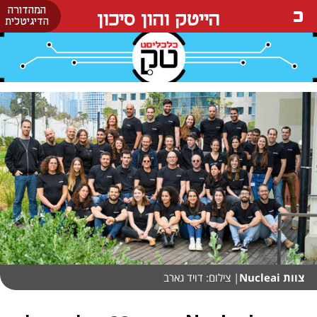
המהדורה
הייטק והון סיכון
הדיגיטלית
צוות Nucleai
| צילום: דויד גארב