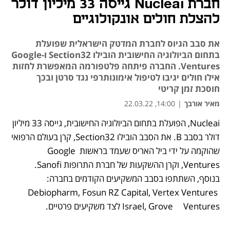
חברת Nucleai גייסה 33 מיליון דולר
להצלת חולים אונקולוגיים
את סבב הגיוס לחברת המדטק הישראלית שפועלת
בתחום הביולוגיה החישובית הובילו Section32 ו-Google
Ventures. החברה פיתחה פלטפורמה המאפשרת לחזות
אילו חולים יגיבו לטיפול אימונותרפי נגד סרטן ובכך
חוסכת זמן קריטי
מאיר אורבך
|
14:00, 22.03.22
Nucleai, הפועלת בתחום הביולוגיה החישובית, גייסה 33 מיליון 
נפתח בכרטיסייה חדשה
נפתח בכרטיסייה חדשה
נפתח בכרטיסייה חדשה
דולר בסבב B. את הסבב הובילו Section32, קרן בעולם הרפואי 
שהוקמה על ידי ביל האריס שעמד בראשות Google 
Ventures, וקרן ההשקעות של חברת התרופות Sanofi. 
בנוסף, השתתפו בסבב המשקיעים הקודמים בחברה: 
Debiopharm, Fosun RZ Capital, Vertex Ventures 
Israel, Grove     Ventures לצד משקיעים פרטיים. 