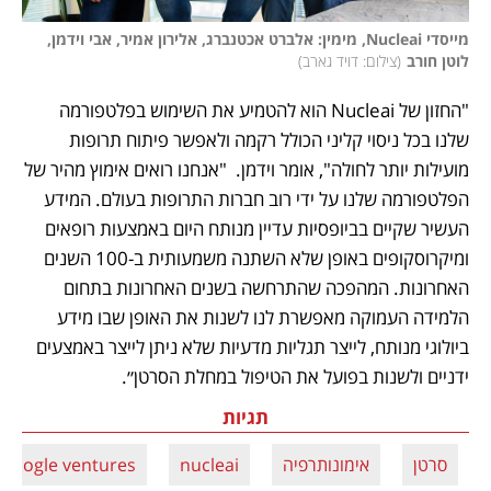
מייסדי Nucleai, מימין: אלברט אכטנברג, אלירון אמיר, אבי וידמן, 
לוטן חורב
(
צילום: דויד גארב
)
"החזון של Nucleai הוא להטמיע את השימוש בפלטפורמה 
שלנו בכל ניסוי קליני הכולל רקמה ולאפשר פיתוח תרופות 
מועילות יותר לחולה", אומר וידמן.  "אנחנו רואים אימוץ מהיר של 
הפלטפורמה שלנו על ידי רוב חברות התרופות בעולם. המידע 
העשיר שקיים בביופסיות עדיין מנותח היום באמצעות רופאים 
ומיקרוסקופים באופן שלא השתנה משמעותית ב-100 השנים 
האחרונות. המהפכה שהתרחשה בשנים האחרונות בתחום 
הלמידה העמוקה מאפשרת לנו לשנות את האופן שבו מידע 
ביולוגי מנותח, לייצר תגליות מדעיות שלא ניתן לייצר באמצעים 
ידניים ולשנות בפועל את הטיפול במחלת הסרטן״. 
תגיות
סרטן
אימונותרפיה
nucleai
google ventures